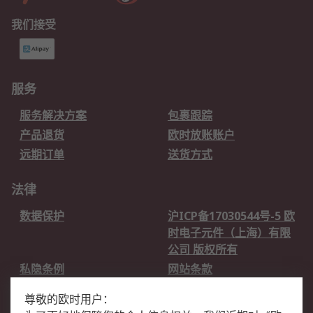
我们接受
服务
服务解决方案
包裹跟踪
产品退货
欧时放账账户
远期订单
送货方式
法律
数据保护
沪ICP备17030544号-5 欧
时电子元件（上海）有限
公司 版权所有
私隐条例
网站条款
邮件安全
销售条款和条件
尊敬的欧时用户：