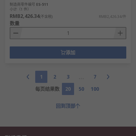
制造商零件编号
ES-511
小计（1 件）
RMB2,426.34
(不含税)
RMB2,426.34/件
数量
添加
1
2
3
7
每页结果数
20
50
100
回到顶部