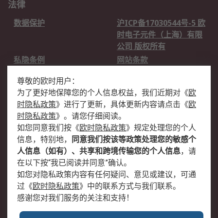
法律
数据保护
沪ICP备17030544号-5 欧
时电子元件（上海）有限
公司 版权所有
私隐条例
网站条款
邮件安全
销售条款和条件
尊敬的欧时用户：
为了更好地保障您的个人信息权益，我们近期对
《
欧
关于欧时
时隐私政策
》
进行了更新，具体更新内容请点击
《
欧
欧时销售条款
账户和付款
时隐私政策
》
。请您仔细阅读。
如您同意我们按
《
欧时隐私政策
》
规定处理您的个人
企业集团
全球办事处
信息，特别地，
同意我们按该等政策处理您的敏感个
关于我们
新闻中心
人信息（如有）、共享和跨境传输您的个人信息
，请
加入我们
在以下按“我已阅读并同意”确认。
如您对隐私政策内容有任何疑问、意见或建议，可通
过
《
欧时隐私政策
》
中的联系方式与我们联系。
感谢您对我们服务的关注和支持！