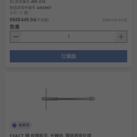
RS 库存编号
499-374
制造商零件编号
4450907
小计（1 组）
RMB449.94
(不含税)
RMB449.94/组
数量
添加
有库存
EXACT 钢 丝锥扳手, 长棘齿, 镀层表面处理