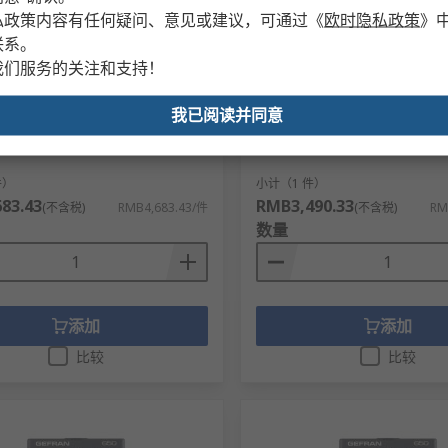
无法供应
暂时无法供应
私政策内容有任何疑问、意见或建议，可通过
《
欧时隐私政策
》
联系。
n PID温度控制器, 继电器输出,
Gefran PID温度控制器, 模拟
我们服务的关注和支持！
板安装, IP65, 4输出, 1250系列
DIN安装, IP65, 650 Series
/直流, PID
流, 开 - 关
我已阅读并同意
号
822-762
RS 库存编号
820-934
件编号
制造商零件编号
 1250-D-RRR-00150-0-G
F084822/ 650-C-R00-00030-0-G
件）
小计（1 件）
83.43
RMB3,490.33
(不含税)
RMB4,683.43/件
(不含税)
RM
数量
添加
添加
比较
比较