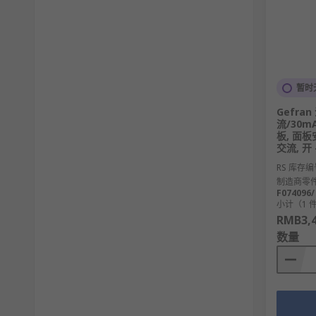
暂时
Gefra
流/30m
板, 面板安
交流, 开 -
RS 库存编
制造商零
F074096/
小计（1 
RMB3,4
数量