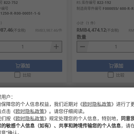
号
822-752
RS 库存编号
822-192
件编号
制造商零件编号
F000055/ 600-R-R
 1250-R-R00-00051-1-G
件）
小计（1 件）
87.46
RMB4,474.12
(不含税)
RMB3,987.46/件
(不含税)
RM
数量
添加
添加
比较
比较
时用户：
地保障您的个人信息权益，我们近期对
《
欧时隐私政策
》
进行了
请点击
《
欧时隐私政策
》
。请您仔细阅读。
我们按
《
欧时隐私政策
》
规定处理您的个人信息，特别地，
同意
您的敏感个人信息（如有）、共享和跨境传输您的个人信息
，请在
意”确认。