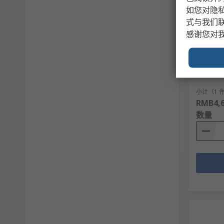
暂时
如您对隐
式与我们
Gefra
感谢您对
DIN, 面
27V 交流
RS 库存编
制造商零
F087379/
小计（1 
RMB4,6
数量