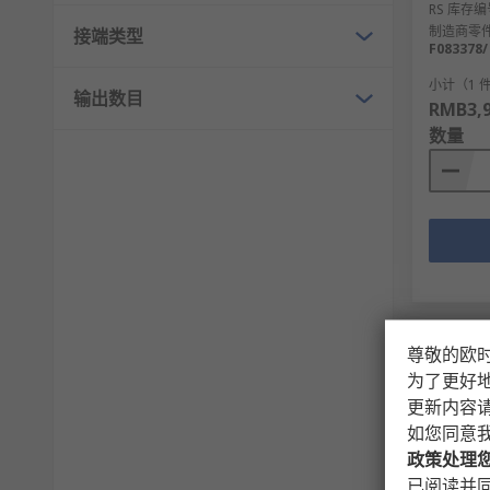
RS 库存编
制造商零
接端类型
F083378/
小计（1 
输出数目
RMB3,9
数量
尊敬的欧
为了更好
更新内容
如您同意
政策处理
已阅读并同