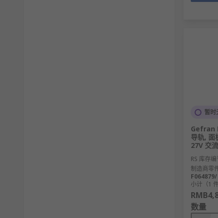
暂时
Gefra
导轨, 面板
27V 交流
RS 库存编
制造商零
F064879/
小计（1 
RMB4,8
数量