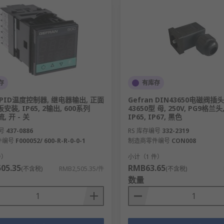
存
有库存
n PID温度控制器, 继电器输出, 正面
Gefran DIN43650电磁阀插头,
安装, IP65, 2输出, 600系列
43650型 母, 250V, PG9格兰头,
流, 开 - 关
IP65, IP67, 黑色
号
437-0886
RS 库存编号
332-2319
件编号
F000052/ 600-R-R-0-0-1
制造商零件编号
CON008
件）
小计（1 件）
05.35
RMB63.65
(不含税)
RMB2,505.35/件
(不含税)
数量