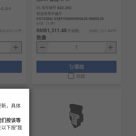
RS 库存编号
822-203
-C-2-1
制造商零件编号
F073284/ GIBFV060000HA20 0000X20
小计（1 件）
RMB1,311.48
B4,474.12/件
(不含税)
RMB1,311.48/件
数量
添加
比较
更新，具体
我们按该等
以下按“我