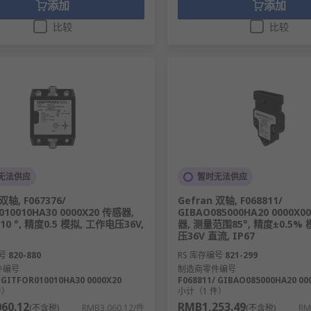
添加
添加
比较
比较
无法供应
暂时无法供应
双轴, F067376/
Gefran 双轴, F068811/
010010HA30 0000X20 传感器,
GIBAO085000HA20 0000X
0 °, 精度0.5 模拟, 工作电压36V,
器, 测量范围85°, 精度±0.5%
压36V 直流, IP67
号
820-880
RS 库存编号
821-299
件编号
制造商零件编号
 GITFOR010010HA30 0000X20
F068811/ GIBAO085000HA20 00
件）
小计（1 件）
60.12
RMB1,253.49
(不含税)
RMB3,060.12/件
(不含税)
RM