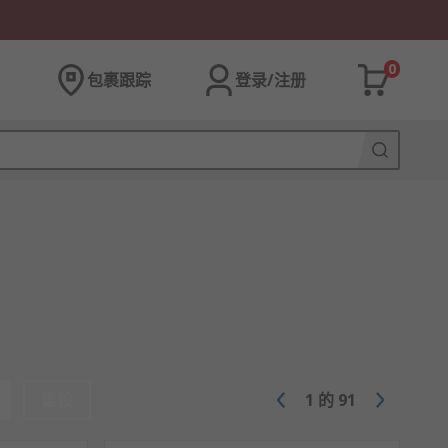
0
包裹跟踪
登录/注册
重设
1
的
91