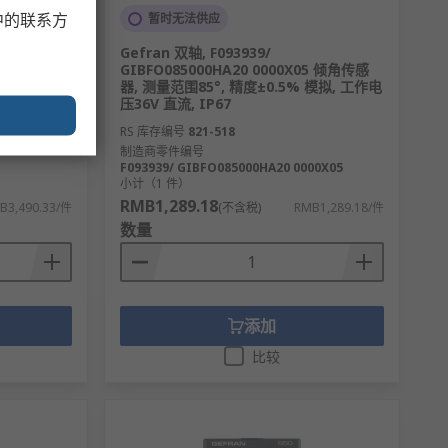
暂时无法供应
中的联系方
/数字输出,
Gefran 双轴, F093939/
系列 27V 交
GIBFO085000HA20 0000X05 倾角传感
器, 测量范围85°, 精度±0.5% 模拟, 工作电
压36V 直流, IP67
RS 库存编号
821-518
制造商零件编号
F093939/ GIBFO085000HA20 0000X05
小计（1 件）
RMB1,289.18
B3,490.33/件
(不含税)
RMB1,289.18/件
数量
添加
比较