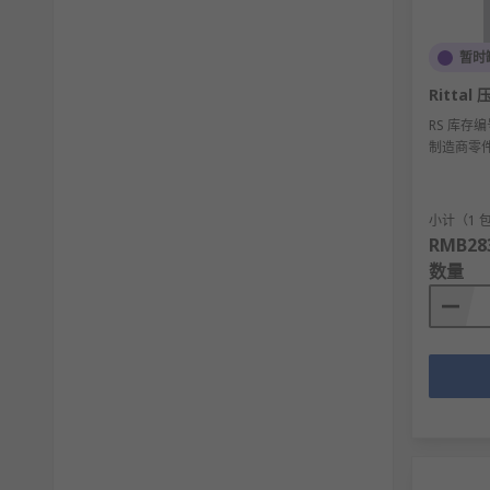
暂时
Rittal
RS 库存编
制造商零
小计（1 包
RMB283
数量