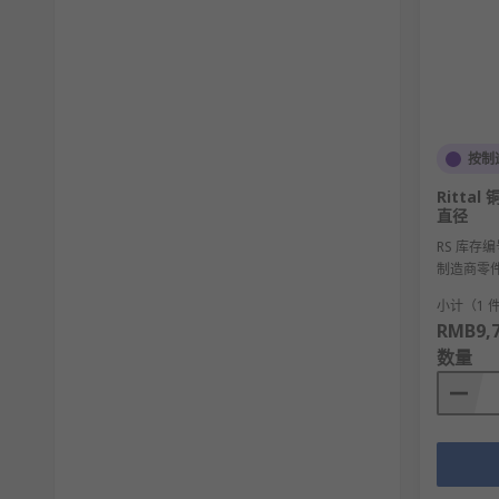
按制
Rittal
直径
RS 库存编
制造商零
小计（1 
RMB9,7
数量