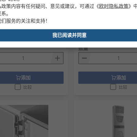
l 工作台（无手柄）, 用于IW 工业工
Rittal 观察窗, 灰色, 用于TS、
私政策内容有任何疑问、意见或建议，可通过
《
欧时隐私政策
》
00mm x 950 mm, IW系列
系列, IP54防护, 47 mm长 x 
联系。
470 mm高, 挤制铝制, FT 273
号
230-4945
我们服务的关注和支持！
RS 库存编号
226-3074
件编号
6902310
制造商零件编号
2735520
件）
小计（1 件）
我已阅读并同意
05.30
RMB2,081.69
(不含税)
RMB3,505.30/件
(不含税)
RM
数量
添加
添加
比较
比较