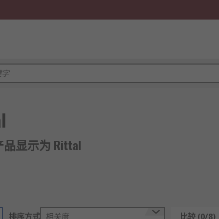
l
产品显示为 Rittal
排序方式
相关度
比较 (0/8)