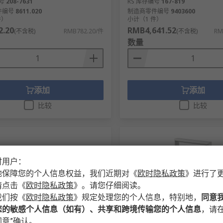
号
208-7631
RS 库存编号
167-819
件编号
8611.020
制造商零件编号
9403600
件）
小计（1 件）
.20
RMB4,641.52
(不含税)
RMB782.20/件
(不含税)
RM
数量
添加
添加
比较
比较
时用户：
地保障您的个人信息权益，我们近期对
《
欧时隐私政策
》
进行了
请点击
《
欧时隐私政策
》
。请您仔细阅读。
我们按
《
欧时隐私政策
》
规定处理您的个人信息，特别地，
同意
您的敏感个人信息（如有）、共享和跨境传输您的个人信息
，请在
造商备货
暂时缺货
意”确认。