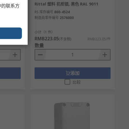
VX、VX SE
Rittal 塑料 机柜锁, 黑色 RAL 9011
中的联系方
500mm宽 x
RS 库存编号
860-4524
5.520系列
制造商零件编号
2576000
小计（1 件）
RMB223.05
B2,081.69/件
(不含税)
RMB223.05/件
数量
添加
比较