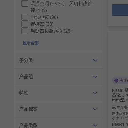
暖通空调 (HVAC)、风扇和热管
理 (135)
电线电缆 (90)
连接器 (33)
熔断器和断路器 (28)
显示全部
子分类
产品组
有库
Rittal
特性
凸轮, IP
mm深, 
RS 库存编
产品标签
制造商零
小计（1 
RMB1,1
产品类型