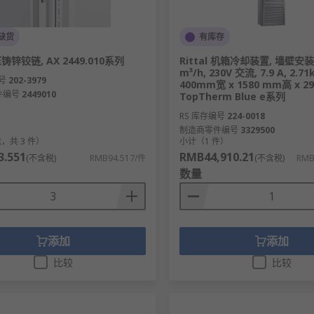
缺货
有库存
 压铸锌铰链, AX 2449.010系列
Rittal 机箱冷却装置, 墙壁安装,
m³/h, 230V 交流, 7.9 A, 2.
号
202-3979
400mm宽 x 1580 mm高 x 2
件编号
2449010
TopTherm Blue e系列
RS 库存编号
224-0018
制造商零件编号
3329500
，共 3 件）
小计（1 件）
.551
RMB44,910.21
(不含税)
RMB94.517/件
(不含税)
RMB
数量
添加
添加
比较
比较