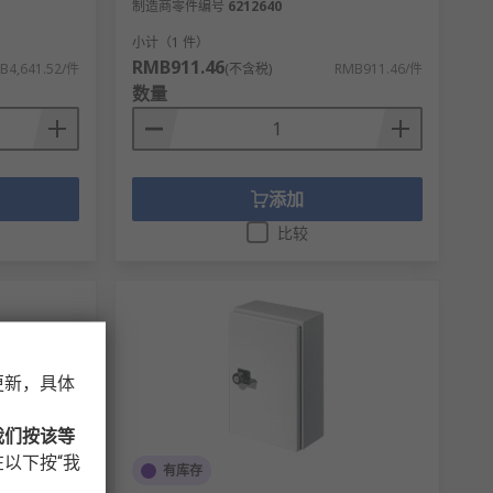
制造商零件编号
6212640
小计（1 件）
RMB911.46
B4,641.52/件
(不含税)
RMB911.46/件
数量
添加
比较
更新，具体
我们按该等
以下按“我
有库存