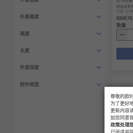
RS 库存编
制造商零
小计（1 
外部高度
RMB782
数量
高度
长度
外部深度
附件类型
尊敬的欧
为了更好
更新内容
如您同意
政策处理
按制
已阅读并同