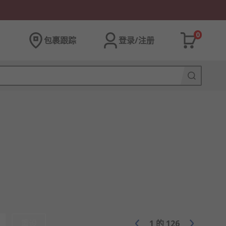
0
包裹跟踪
登录/注册
重设
1
的
126