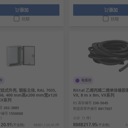
添加
添加
比较
比较
存
有库存
 壁挂式外壳, 钢板主体, RAL 7035,
Rittal 乙烯丙烯二烯单体橡胶
66, 400 mm高x200 mm宽x120
VX, 8 m x 8m, VX系列
KX系列
RS 库存编号
230-5045
号
202-3885
制造商零件编号
8617507
件编号
1550000
件）
小计（1 件）
20.91
RMB217.95
(不含税)
RMB1,120.91/件
(不含税)
R