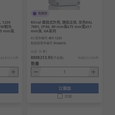
有库存
 1230
Rittal 壁挂式外壳, 铸铝主体, 灰色RAL
71kW制冷,
7001, IP66, 80 mm高x75 mm宽x57
95 mm深,
mm深, GA系列
RS 库存编号
457-1231
制造商零件编号
9104210
小计（1 件）
RMB213.93
44,910.21/件
(不含税)
RMB213.93/件
数量
添加
比较