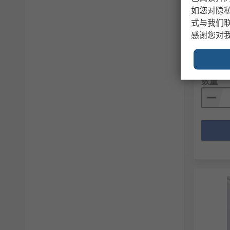
Ritta
如您对隐
作站 x 6
式与我们
RS 库存编
感谢您对
制造商零
小计（1 
RMB3,5
数量