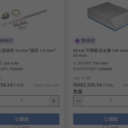
造商备货
暂时缺货
 铜 接地排 16 mm²直径 1.5 mm²
Rittal 不锈钢 防水罩 245 m
55 mm
号
226-0369
RS 库存编号
756-9907
件编号
7543000
制造商零件编号
3238080
件）
小计（1 件）
68.24
RMB2,338.34
(不含税)
RMB9,768.24/件
(不含税)
RM
数量
添加
添加
比较
比较