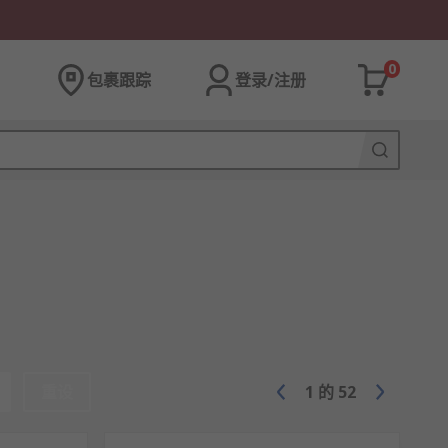
0
包裹跟踪
登录/注册
重设
1
的
52