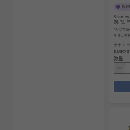
暂时
Stanl
铜, 铝,
RS 库存编
制造商零
小计（1 
RMB207
数量