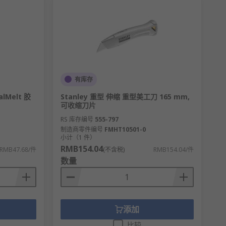
有库存
alMelt 胶
Stanley 重型 伸缩 重型美工刀 165 mm,
可收缩刀片
RS 库存编号
555-797
制造商零件编号
FMHT10501-0
小计（1 件）
RMB154.04
RMB47.68/件
(不含税)
RMB154.04/件
数量
添加
比较