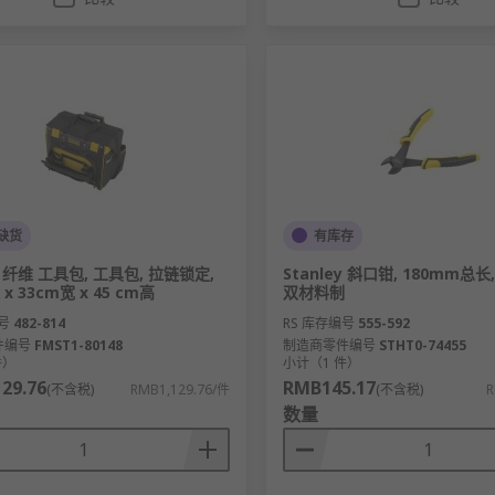
缺货
有库存
ey 纤维 工具包, 工具包, 拉链锁定,
Stanley 斜口钳, 180mm总长
 x 33cm宽 x 45 cm高
双材料制
号
482-814
RS 库存编号
555-592
件编号
FMST1-80148
制造商零件编号
STHT0-74455
件）
小计（1 件）
29.76
RMB145.17
(不含税)
RMB1,129.76/件
(不含税)
R
数量