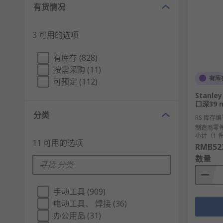
有货情况
3 可用的选项
有库存 (828)
按需采购 (11)
有库
可预定 (112)
Stanl
口深39 m
分类
RS 库存编
制造商零
小计（1 
11 可用的选项
RMB522
数量
手动工具 (909)
电动工具、 焊接 (36)
办公用品 (31)