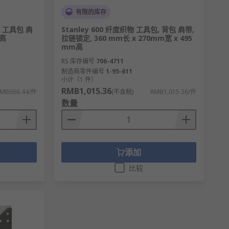
有限的库存
, 工具包 肩
Stanley 600 纤度织物 工具包, 背包 肩带,
m高
拉链锁定, 360 mm长 x 270mm宽 x 495
mm高
RS 库存编号
706-4711
制造商零件编号
1-95-611
小计（1 件）
RMB1,015.36
MB666.44/件
(不含税)
RMB1,015.36/件
数量
添加
比较