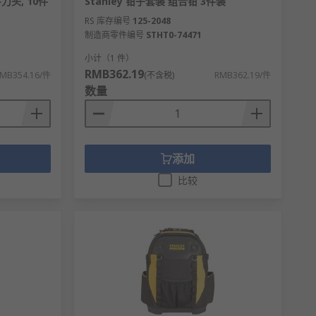
字刀头, 10件
Stanley 钳子套装 组合钳 3件装
RS 库存编号
125-2048
制造商零件编号
STHT0-74471
小计（1 件）
RMB362.19
MB354.16/件
(不含税)
RMB362.19/件
数量
添加
比较