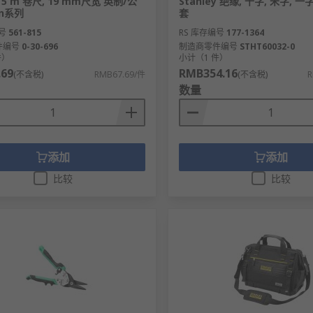
y 5 m 卷尺, 19 mm尺宽 英制/公
Stanley 绝缘, 十字, 米字, 一
on系列
套
号
561-815
RS 库存编号
177-1364
件编号
0-30-696
制造商零件编号
STHT60032-0
件）
小计（1 件）
.69
RMB354.16
(不含税)
RMB67.69/件
(不含税)
R
数量
添加
添加
比较
比较