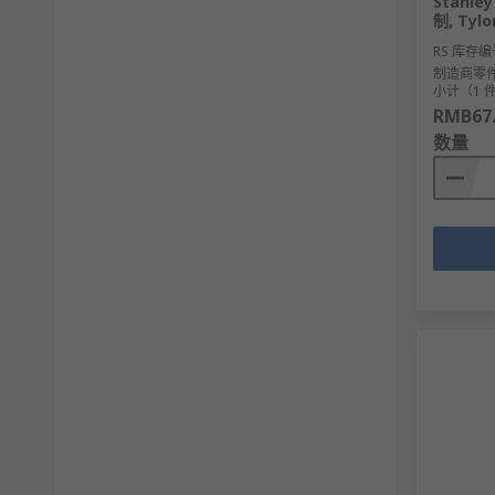
Stanle
制, Tyl
RS 库存编
制造商零
小计（1 
RMB67
数量