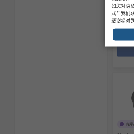
如您对隐
小计（1 
式与我们
RMB139
感谢您对
数量
有库