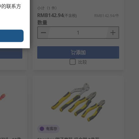
中的联系方
小计（1 件）
RMB142.94
MB254.55/包
(不含税)
RMB142.94/件
数量
添加
比较
有库存