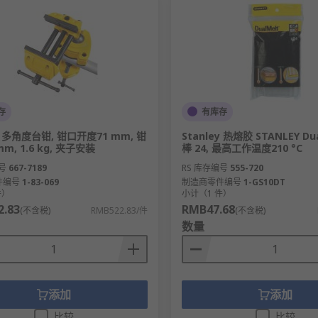
存
有库存
ey 多角度台钳, 钳口开度71 mm, 钳
Stanley 热熔胶 STANLEY Du
m, 1.6 kg, 夹子安装
棒 24, 最高工作温度210 °C
号
667-7189
RS 库存编号
555-720
件编号
1-83-069
制造商零件编号
1-GS10DT
件）
小计（1 件）
.83
RMB47.68
(不含税)
RMB522.83/件
(不含税)
数量
添加
添加
比较
比较