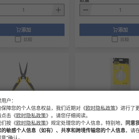
添加
添加
比较
比较
时用户：
存
暂时缺货
地保障您的个人信息权益，我们近期对
《
欧时隐私政策
》
进行了
请点击
《
欧时隐私政策
》
。请您仔细阅读。
y , 1件套 长嘴, 150mm总长 长嘴
Stanley 胶棒 STANLEY 12mm
Purpose Transparent Glue
我们按
《
欧时隐私政策
》
规定处理您的个人信息，特别地，
同意
41, 最高工作温度210 °C
您的敏感个人信息（如有）、共享和跨境传输您的个人信息
，请在
号
125-2043
RS 库存编号
494-028
件编号
STHT0-74363
意”确认。