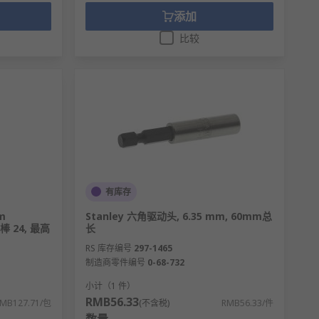
添加
比较
有库存
m
Stanley 六角驱动头, 6.35 mm, 60mm总
胶棒 24, 最高
长
RS 库存编号
297-1465
制造商零件编号
0-68-732
小计（1 件）
RMB56.33
MB127.71/包
(不含税)
RMB56.33/件
数量