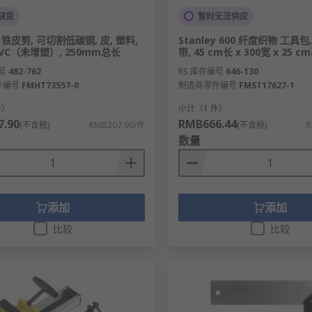
缺货
暂时无法供应
ey 铁皮剪, 可切割低碳钢, 皮, 塑料,
Stanley 600 纤度织物 工具包
 PVC（未增塑）, 250mm总长
带, 45 cm长 x 300宽 x 25 c
号
482-762
RS 库存编号
646-130
件编号
FMHT73557-0
制造商零件编号
FMST17627-1
件）
小计（1 件）
.90
RMB666.44
(不含税)
RMB207.90/件
(不含税)
R
数量
添加
添加
比较
比较