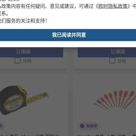
制造商零件编号
STHT1-70430
私政策内容有任何疑问、意见或建议，可通过
《
欧时隐私政策
》
件）
小计（1 包，共 100 件）
联系。
.72
RMB254.55
(不含税)
RMB139.72/件
(不含税)
R
我们服务的关注和支持！
数量
我已阅读并同意
添加
添加
比较
比较
存
有库存