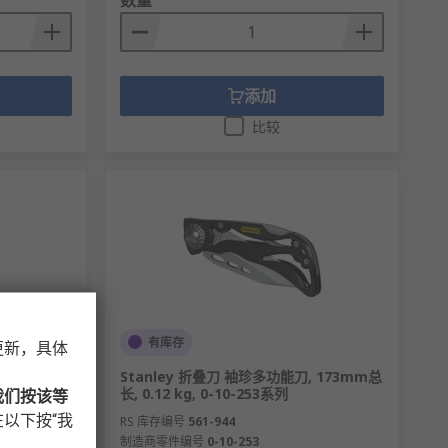
添加
比较
有库存
更新，具体
 All
Stanley 折叠刀 袖珍多功能刀, 173mm总
 Stick 胶棒
长, 0.12 kg, 0-10-253系列
我们按该等
以下按“我
RS 库存编号
561-944
制造商零件编号
0-10-253