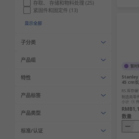
存取、 存储和物料处理 (25)
紧固件和固定件 (13)
显示全部
子分类
产品组
暂时
Stanl
特性
45 cm长
RS 库存编
产品标签
制造商零
小计（1 
RMB1,1
产品类型
数量
标准/认证