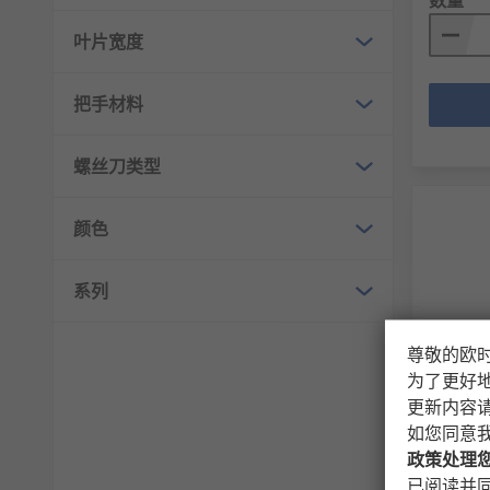
叶片宽度
把手材料
螺丝刀类型
颜色
系列
尊敬的欧
有库
为了更好
更新内容
Stanle
钳 长嘴
如您同意
政策处理
RS 库存编
制造商零
已阅读并同