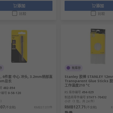
添加
添加
比较
比较
存
有库存
y , 6件套 中心 冲头, 3.2mm柄部直
Stanley 胶棒 STANLEY 12m
1mm总长
Transparent Glue Sticks 
工作温度210 °C
号
482-894
RS 库存编号
494-029
件编号
0-58-120
制造商零件编号
STHT1-70432
件）
小计（1 包，共 24 件）
.07
RMB127.71
(不含税)
RMB37.07/件
(不含税)
R
数量