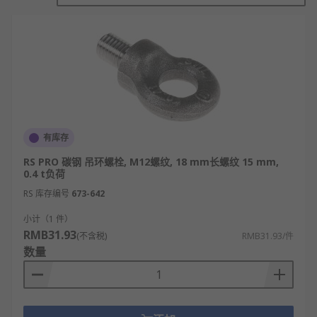
向，螺丝避免与尖棱物体接触。
吊环螺栓的类型
常规型：这类吊环螺栓仅用于垂直负载，不推
荐用于角提升。它们还可与系紧装置一起使
用，以紧固负载或电线固定器。
机械型：机械吊环螺栓经过锻造，具有高强度
有库存
的螺纹。其采用重型设计，符合高规格和标
RS PRO 碳钢 吊环螺栓, M12螺纹, 18 mm长螺纹 15 mm,
准。应用包括索具应用中的连接点，并由于其
0.4 t负荷
带肩设计，可用于倾斜负载。
RS 库存编号
673-642
旋转型：旋转吊环螺栓可旋转360°。螺栓的吊
小计（1 件）
环也可以移动，从而提高连接的灵活性。旋转
RMB31.93
(不含税)
RMB31.93/件
吊环螺栓用于重型应用，设计用于从各种角度
数量
进行提升。
吊环螺栓的应用