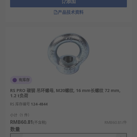
添加
吊环螺栓产品广泛应用于港口、电力、钢铁、造船、
石油化工、矿山、铁路、建筑、冶金化工、汽车制
产品技术资料
造、塑料机械、工业控制、公路、大件运输、管道辅
设、边坡隧道、井道治理防护、海上救助、海洋工
程、机场建设、桥梁、航空、航天、场馆等重要行业
以及基础建设工程的机械设备。
RS 欧时为您提供了不同品牌的吊环螺栓，如威图、
RS PRO
、恩派克等多款不同规格、型号的产品供您
挑选，从而满足不同的应用场景需求。
有库存
欢迎查看和订购
RS 欧时
的吊环螺栓及相关产品，订
购现货24小时内发货，线上下单满额免运费。
RS PRO 碳钢 吊环螺母, M20螺纹, 16 mm长螺纹 72 mm,
1.2 t负荷
RS 库存编号
124-4844
小计（1 件）
RMB60.81
(不含税)
RMB60.81/件
数量