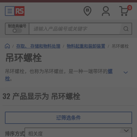
0
制造商编号
/
存取、 存储和物料处理
/
物料起重和装卸装置
/
吊环螺栓
吊环螺栓
吊环螺栓，也称为吊环螺丝，是一种一端带环的
螺
栓
。
吊环螺栓的工作原理
32 产品显示为 吊环螺栓
吊环螺栓整体是由温淬火锻造而成，并经正火
处理和清除氧化皮，锻件无过烧、裂缝缺陷。
筛选条件
吊环螺栓必须垂直安装与工件平面上，且接合
面需平整，接合需紧密，必须调整至拉伸方
排序方式
相关度