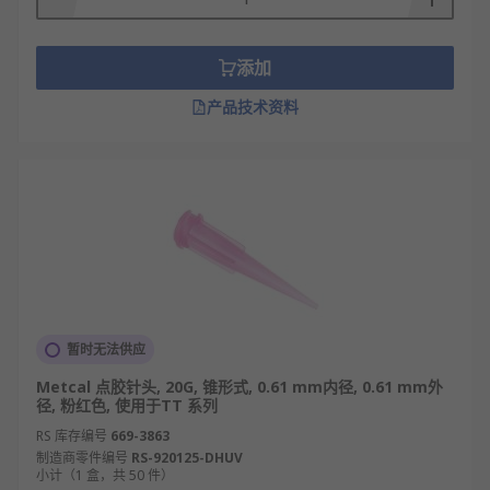
态适配场景。
按操作空间选针管结构：深腔 / 狭小空间（设备
内部元件、深腔零件）选 30-50mm 加长型针
添加
头；手持微调场景（饰品加工、手工点胶）选
产品技术资料
短针管款；常规平面点胶用标准长度针管，避
免结构与空间冲突影响操作。
依生产模式定使用方式：批量工业生产（电
子、汽车）选可重复使用的不锈钢针头（性价
比高）；医疗 / 无菌场景（医疗器械、食品包
装）选一次性针头（防交叉污染）；小批量试
用可选通用款，降低成本风险。
按设备接口选连接类型：适配点胶机 Luer 锁接
口选 Luer 锁针头，螺纹接口选螺纹针头，部分
暂时无法供应
手动点胶枪选卡扣式针头，确保 “安装密封可
Metcal 点胶针头, 20G, 锥形式, 0.61 mm内径, 0.61 mm外
靠”，无漏胶风险，避免接口不匹配导致设备故
径, 粉红色, 使用于TT 系列
障或材料浪费。
RS 库存编号
669-3863
据质量要求平衡性价比：高精度场景（LED 封
制造商零件编号
RS-920125-DHUV
小计（1 盒，共 50 件）
装、芯片制造）可提高预算选特种不锈钢针头