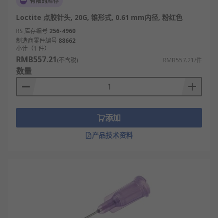
有限的库存
免交叉污染，可替换性强，损坏后无需更换整
Loctite 点胶针头, 20G, 锥形式, 0.61 mm内径, 粉红色
套设备，降低生产与维护成本，适配工业化量
RS 库存编号
产。
256-4960
制造商零件编号
88662
小计（1 件）
点胶针头的类型
RMB557.21
(不含税)
RMB557.21/件
数量
按不锈钢点胶针头：耐磨损、抗腐蚀，适配高
粘度胶（如环氧树脂）、含颗粒流体（如导电
胶），适合工业批量生产（如电子元件固
定）。
添加
塑料点胶针头：化学稳定性好、成本低，适配
产品技术资料
低粘度胶（如瞬干胶）、易污染流体（如医用
胶水），多为一次性使用（如医疗器械点
胶）。
尖嘴点胶针头：针尖尖锐、出胶集中，出胶量
小（纳升级），适配微型元件点胶（如芯片、
传感器焊接固定）。