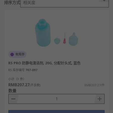
排序方式
相关度
滑以减少流体阻力；针尖根据需求设计为不同形状
（如尖嘴、斜口、平口），尖嘴适配精细点胶，斜口
适配边缘施胶；连接接口与点胶设备出胶口匹配（如
Luer 锁、螺纹接口），确保安装牢固、无漏胶。
工作原理上，点胶针头依靠 “通道引导 + 精准限流” 实
现功能：点胶设备产生的压力将流体推入针头，针管
引导流体稳定流动，避免紊流导致胶量不均；针尖的
口径大小与形状决定出胶量与胶点形态（如小口径针
有库存
头出胶量少，适配微型元件点胶），最终将流体精准
RS PRO 防静电清洁剂, 20G, 分配针头式, 蓝色
滴注或涂抹在目标位置（如电路板元器件固定、饰品
粘合成型）。
RS 库存编号
707-097
小计（1 件）
不同场景下的点胶针头适配性强：电子行业用超细不
RMB207.27
(不含税)
RMB207.27/件
锈钢针头（口径 0.1-0.5mm），适配芯片、传感器等
数量
微型元件的精密点胶；汽车行业用大口径耐磨针头，
输送高粘度胶水（如密封胶）；医疗器械用食品级塑
料针头，避免流体污染，确保点胶工艺既精准又贴合
场景需求。