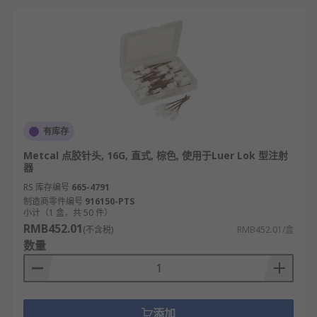
焊接点涂胶（导电胶），耐高粘度流体、抗腐
蚀，适配光伏组件长期户外使用的稳定性需
求。
LED 封装领域：超细口径针头用于 LED 芯片封
装点胶（荧光胶），纳升级胶量控制，确保荧
光层均匀，提升 LED 发光效率与寿命。
玩具与日用品领域：塑料针头用于玩具拼接处
有库存
粘胶、日用品（如保温杯密封圈）固定，成本
Metcal 点胶针头, 16G, 直式, 棕色, 使用于Luer Lok 型注射
低、易替换，适配批量生产且保障产品安全
器
性。
RS 库存编号
665-4791
制造商零件编号
916150-PTS
如何选择合适的点胶针头
小计（1 盒，共 50 件）
RMB452.01
(不含税)
RMB452.01/盒
按应用领域定核心需求：电子 / LED 领域优先
数量
“胶量控制精准”（纳升级），选超细口径尖嘴不
锈钢针头；医疗领域以 “无菌防污染” 为核心，
选一次性食品级塑料针头；汽车领域侧重 “耐磨
耐高粘”，选大口径不锈钢针头，确保需求与领
添加