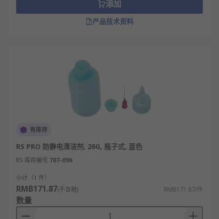
添加
点胶针头的工作原理
产品技术资料
流体通道引导原理：中空针管为胶水、油墨等
流体提供封闭通道，引导流体从点胶设备出胶
口稳定流向针尖，避免流体外溢或扩散，保障
输送路径精准。
压力传导助推原理：点胶设备产生的压力通过
针管传递至流体，推动流体沿针管内壁流动，
压力大小可调节，适配不同粘度流体的输送需
求（如高粘度胶需更大压力）。
有库存
内壁光滑减阻原理：针管内壁经过精密抛光处
RS PRO 防静电清洁剂, 26G, 瓶子式, 蓝色
理，表面光滑，减少流体流动时的摩擦阻力，
RS 库存编号
707-096
避免因阻力过大导致流体输送不均，确保出胶
小计（1 件）
稳定。
RMB171.87
(不含税)
RMB171.87/件
针尖口径控量原理：针尖口径大小直接决定出
数量
胶量，小口径（如 0.1-0.5mm）针头出胶量