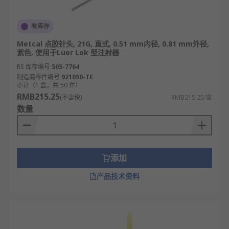
斜口点胶针头：针尖呈 45°/60° 斜角，出胶呈
线性，适配边缘、缝隙施胶（如电路板边缘密
封、外壳拼接处涂胶）。
有库存
平口点胶针头：针尖平整、出胶均匀，出胶量
Metcal 点胶针头, 21G, 直式, 0.51 mm内径, 0.81 mm外径,
紫色, 使用于Luer Lok 型注射器
稳定，适配平面涂胶（如显示屏边框固定、饰
品表面粘胶）。
RS 库存编号
505-7764
制造商零件编号
921050-TE
超细口径针头：口径 0.1 - 0.5mm，出胶量极小
小计（1 盒，共 50 件）
（纳升级），适配精密电子元件（如芯片邦
RMB215.25
(不含税)
RMB215.25/盒
定、微型传感器点胶）。
数量
大口径点胶针头：口径 2 - 5mm，出胶量大、
速度快，适配大面积施胶（如汽车零部件密
封、大型塑料件粘合）。
添加
加长型点胶针头：针管长度 30mm - 50mm，可
深入狭小或较深空间（如设备内部元件、深腔
产品技术资料
零件）施胶，解决常规针头无法触及的场景。
点胶针头的应用领域