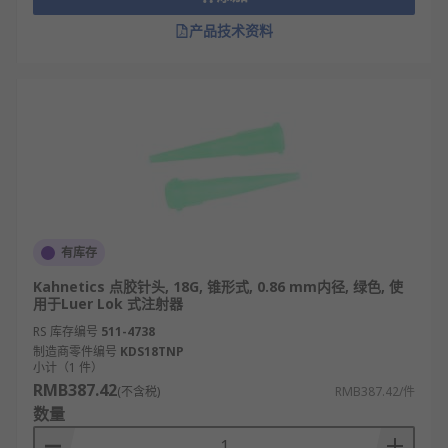
域特性匹配。
产品技术资料
依流体特性选材质：高粘度 / 含颗粒流体（如导
电胶、密封胶）选不锈钢针头（抗磨损、防堵
塞）；低粘度 / 易污染流体（如医用胶、荧光
胶）选塑料针头（防腐蚀、无析出）；避免材
质与流体反应，保障点胶稳定性。
按胶量需求定口径：纳升级精密点胶（芯片、
LED 封装）选 0.1-0.3mm 超细口径；毫米级常
规点胶（饰品、日用品）选 0.5-3mm 中口径；
大面积施胶（汽车部件、光伏组件）选 2-5mm
有库存
大口径，拒绝口径与胶量错配导致浪费或精度
Kahnetics 点胶针头, 18G, 锥形式, 0.86 mm内径, 绿色, 使
不足。
用于Luer Lok 式注射器
据施胶形态选针尖形状：微型点胶（芯片固
RS 库存编号
511-4738
制造商零件编号
定、传感器粘合）选尖嘴针尖（出胶集中）；
KDS18TNP
小计（1 件）
边缘 / 缝隙施胶（电路板密封、外壳拼接）选斜
RMB387.42
(不含税)
RMB387.42/件
口针尖（线性出胶）；平面涂胶（饰品粘胶、
数量
导管固定）选平口针尖（出胶均匀），确保形