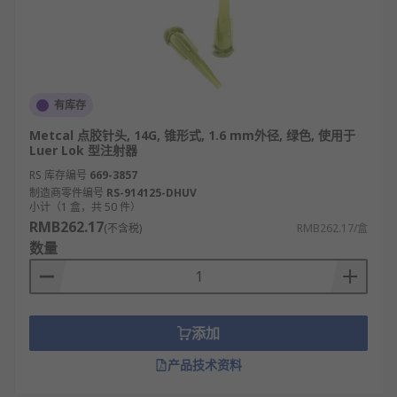
电子制造领域：超细不锈钢针头用于芯片、传
感器点胶（固定、绝缘），斜口针头用于电路
板边缘密封，保障电子元件稳定性与防水性
（如手机主板生产）。
有库存
汽车零部件领域：大口径不锈钢针头用于汽车
灯具密封、发动机部件粘合，适配高粘度密封
Metcal 点胶针头, 14G, 锥形式, 1.6 mm外径, 绿色, 使用于
胶，满足汽车工业高强度、高耐用性需求。
Luer Lok 型注射器
RS 库存编号
669-3857
医疗器械领域：一次性塑料针头用于医用导管
制造商零件编号
RS-914125-DHUV
粘合、疫苗封装，材质卫生、无污染，适配易
小计（1 盒，共 50 件）
敏感流体，符合医疗行业无菌标准。
RMB262.17
(不含税)
RMB262.17/盒
数量
饰品加工领域：平口针头用于珠宝、饰品表面
粘胶（如钻石镶嵌、树脂饰品成型），胶量控
制精准，避免胶水外溢影响外观美观度。
显示屏制造领域：尖嘴针头用于显示屏背光模
添加
组点胶、边框固定，出胶量小且形态稳定，确
保显示屏无漏光、无气泡，提升显示效果。
产品技术资料
太阳能光伏领域：不锈钢针头用于光伏电池片