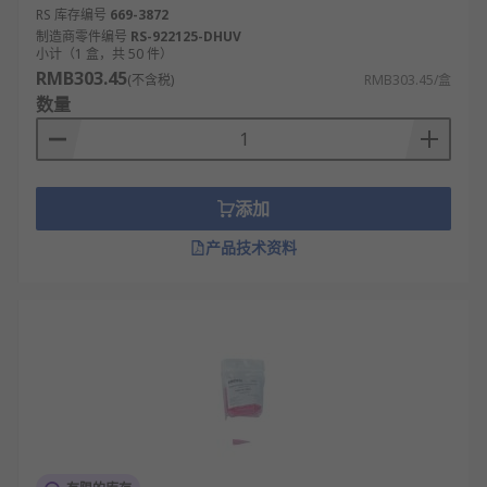
RS 库存编号
669-3872
安装密封可靠：连接接口（Luer 锁、螺纹）与
制造商零件编号
RS-922125-DHUV
点胶设备紧密贴合，部分带密封胶圈，无漏胶
小计（1 盒，共 50 件）
RMB303.45
风险，避免流体浪费与设备污染，提升操作安
(不含税)
RMB303.45/盒
数量
全性。
耐磨耐腐耐用：不锈钢针头表面多经防锈处
理，抗磨损、抗化学腐蚀，可反复使用（部分
一次性款卫生性强），使用寿命适配批量生产
添加
需求。
产品技术资料
尺寸规格丰富：针尖口径从 0.1mm 到 5mm 不
等，针管长度按需设计（5mm - 50mm），可
适配不同深度、不同间距的点胶场景，灵活性
高。
操作适配灵活：部分款式带加长针管，可深入
狭小空间（如元件缝隙）施胶；细口径针头适
配精密操作，大口径适配高效施胶，满足多样
操作需求。
成本性价比高：批量采购单价低，一次性款避