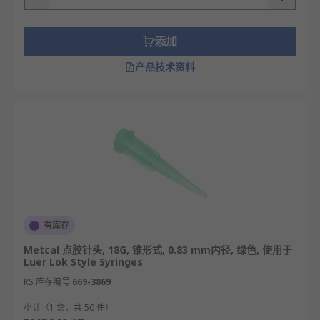
少，适配微型元件点胶；大口径针头出胶量
大，满足大面积施胶需求，实现胶量精准控
制。
添加
针尖形状定形原理：尖嘴针尖出胶集中，形成
产品技术资料
细小胶点，适配精密点胶（如芯片固定）；斜
口针尖出胶呈线性，适配边缘、缝隙施胶（如
电路板边缘密封）；平口针尖出胶均匀，适配
平面涂胶，确定胶点 / 胶线形态。
接口密封防漏原理：连接接口（如 Luer 锁、螺
纹接口）与点胶设备出胶口紧密贴合，部分带
密封胶圈，阻断流体从接口处渗漏，确保流体
全部从针尖输出，避免材料浪费与污染。
材质适配流体原理：不锈钢针头耐磨损、抗腐
有库存
蚀，适配高粘度、含颗粒的流体（如导电
Metcal 点胶针头, 18G, 锥形式, 0.83 mm内径, 绿色, 使用于
胶）；塑料针头化学稳定性好，适配低粘度、
Luer Lok Style Syringes
易污染的流体（如医用胶水），避免材质与流
RS 库存编号
669-3869
体发生反应。
小计（1 盒，共 50 件）
流体稳定输出原理：针管与针尖的同轴度精