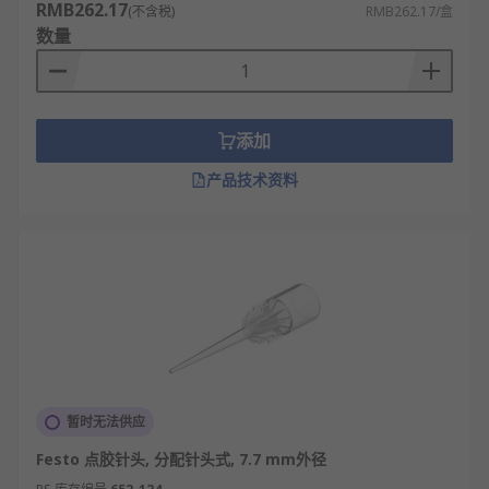
RMB262.17
(不含税)
RMB262.17/盒
（内壁超光滑、口径精准）；常规场景（玩
数量
具、日用品）选普通塑料或不锈钢针头（成本
低、易替换），拒绝盲目追求高价或低价导致
质量问题。
添加
RS
欧时为您提供了不同品牌的点胶针头，如
Metcal
、
RS PRO
等多款不同规格、型号的产品供您
产品技术资料
挑选，从而满足不同的应用场景需求。
欢迎查看和订购RS 欧时的点胶针头及相关产品，订
购现货24小时内发货，线上下单满额免运费。
暂时无法供应
Festo 点胶针头, 分配针头式, 7.7 mm外径