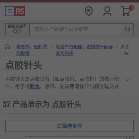
0
制造商编号
/
粘合剂，密封胶
/
粘合剂分配器，密封胶分配器
/
点胶
和胶带
和胶带座
针头
点胶针头
点胶针头是点胶设备（如点胶机、点胶枪）的核心配
件，用于将
胶水
、涂料、油墨等流体介质精准输送并
定量分配到目标位置，核心由针管、针尖、连接接口
三部分组成，广泛应用于电子制造、汽车零部件、医
32 产品显示为 点胶针头
疗器械、饰品加工等领域，是保障点胶精度、提升产
品装配质量的关键元件。
筛选条件
从结构来看，针管为中空管状结构，材质多为不锈钢
（耐磨耐腐蚀）或塑料（适配低粘度流体），内壁光