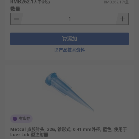
RMB262.17
(不含税)
RMB262.17/盒
准，流体流动时不易产生紊流，确保出胶速度
数量
均匀、胶量一致，避免因紊流导致胶点大小不
一，保障点胶工艺的一致性。
点胶针头的特点
添加
胶量控制精准：通过针尖口径与形状设计，可
产品技术资料
精准控制出胶量（从纳升级到毫升级），适配
微型元件与大面积施胶，避免胶量过多或过少
影响产品质量。
流体适配性强：不锈钢材质耐高粘度 / 含颗粒流
体，塑料材质适配低粘度 / 易污染流体，不同材
质与结构可匹配胶水、油墨、涂料等多种流
体，兼容性广。
出胶形态稳定：针管内壁光滑、同轴度高，减
有库存
少流体紊流，配合特定形状针尖（尖嘴、斜
Metcal 点胶针头, 22G, 锥形式, 0.41 mm外径, 蓝色, 使用于
口），确保胶点圆润、胶线均匀，保障点胶工
Luer Lok 型注射器
艺一致性。