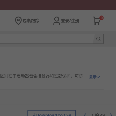
0
包裹跟踪
登录/注册
区别在于启动器包含接触器和过载保护，可防
显示
连接到电动机上，并且包含过载继电器以防止短
电动机。
Download to CSV
1
的
49