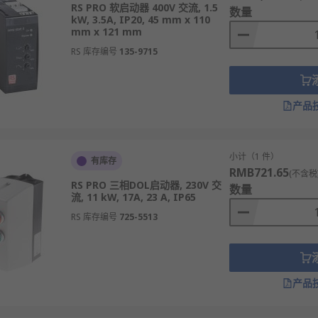
RS PRO 软启动器 400V 交流, 1.5
数量
kW, 3.5A, IP20, 45 mm x 110
mm x 121 mm
RS 库存编号
135-9715
产品
小计（1 件）
有库存
RMB721.65
(不含税
RS PRO 三相DOL启动器, 230V 交
数量
流, 11 kW, 17A, 23 A, IP65
Schneider Electric
、
Siemens
和
ABB
等多款不同规格、型号的
RS 库存编号
725-5513
订购24小时内发货，线上下单满额免运费。
产品