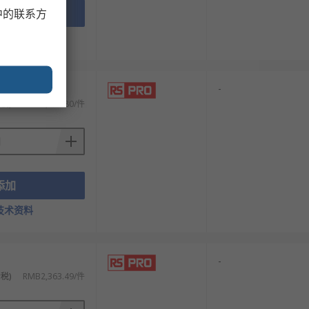
添加
中的联系方
技术资料
-
税)
RMB4,275.80/件
添加
技术资料
-
税)
RMB2,363.49/件