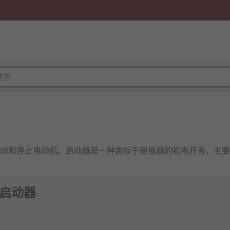
动和停止电动机。启动器是一种类似于继电器的机电开关，主要
机启动器
接启动器，是最常见的通用启动器。磁性接触器将电源的全电压直接
，从而启动设备。它们用于只需要以固定速度向一个方向运行的