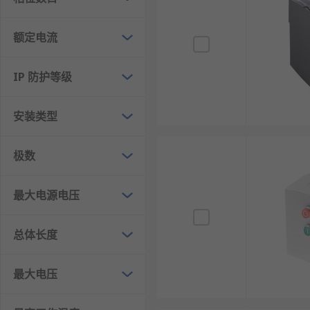
电机启动器的应用
额定电流
汽车行业
建筑设备
IP 防护等级
船用发动机
农业机械
安装类型
工业发动机
极数
休闲车
草坪和园艺设备
最大电源电压
RS 欧时为您提供了不同品牌的电机启动器，如
RS PRO
、
总体长度
欢迎查看和订购
RS 欧时
的电机启动器及相关产品，现货
最大电压