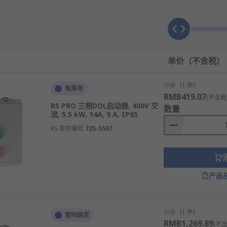
向后运行电动机。这类三按钮启动器特别适用于基于输送机、有时需
电压电动机启动器，这种启动器中的绕组在星形和三角连接之间切
它可帮助降低上电时的扭矩和负载以及电动机启动阶段中常见的电
单价（不含税）
小计（1 件）
有库存
RMB419.07
(不含税
RS PRO 三相DOL启动器, 400V 交
数量
流, 5.5 kW, 14A, 9 A, IP65
的点火过程。
RS 库存编号
725-5507
从而实现车辆或机械的高效和及时运行。
括汽油、柴油和替代燃料发动机。
用。
产品
潜在危险。
耗将电能转化为机械能。
集成，以实现远程启动或自动发动机控制。
小计（1 件）
暂时缺货
RMB1,269.89
(不含