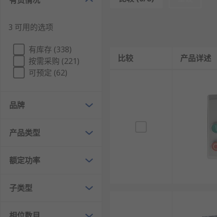
有货情况
可逆DOL启动器 - 这些电动机启动器可向前或
星形三角启动器 - 用于控制三相感应电动机的低
3 可用的选项
和双掷（三角）继电器中有接触器配置。
有库存 (338)
软启动器 - 软启动器通常用于控制交流电动机，
比较
产品详述
按需采购 (221)
启动电流。
可预定 (62)
电机启动器的作用
品牌
发动机启动：电机起动器的主要功能是启动发动机
快速启动：电机起动器可实现发动机的快速启动，
产品类型
多面性：电机起动器与各种类型的内燃机兼容，包
可靠性：电机起动器旨在承受苛刻的条件和重复使
额定功率
安全特性：电机起动器通常包含安全功能，以防止
子类型
能效：电机起动器旨在高效运行，以最小的功率损
与控制系统的兼容性：电机起动器可以与控制系统
相位数目