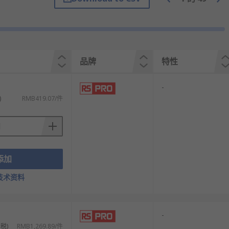
要反转方向的机械设备。
换以启动电动机。星形三角电路的三极（星形）
流浪涌。它使用固态开关来控制电压以及提供的
品牌
特性
-
)
RMB419.07/件
添加
技术资料
-
税)
RMB1,269.89/件