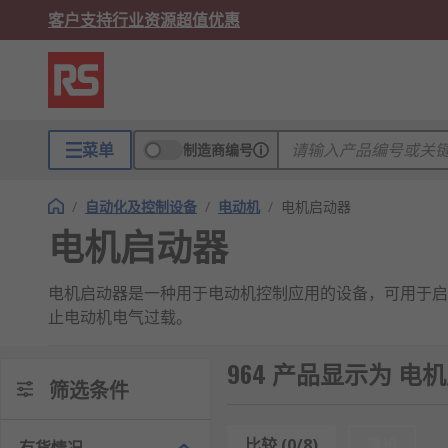
客户支持
行业资源
超值优惠
菜单
制造商编号
/
自动化及控制设备
/
电动机
/
电机启动器
电机启动器
电机启动器是一种用于电动机控制应用的设备，可用于启
止电动机电气过载。
电机启动器的类型
964 产品显示为 电
筛选条件
DOL启动器 - 直接在线(DOL)启动器又称跨
路。向线圈通电后，接触器接触在一起以闭合电路
比较 (0/8)
重设