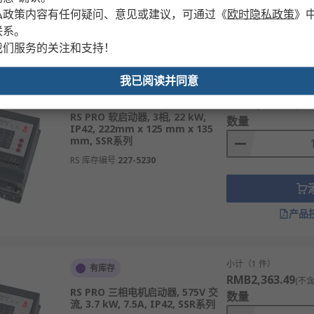
私政策内容有任何疑问、意见或建议，可通过
《
欧时隐私政策
》
联系。
产品
我们服务的关注和支持！
我已阅读并同意
小计（1 件）
有库存
RMB4,275.80
(不含
RS PRO 软启动器, 3相, 22 kW,
数量
IP42, 222mm x 125 mm x 135
mm, SSR系列
RS 库存编号
227-5230
产品
小计（1 件）
有库存
RMB2,363.49
(不含
RS PRO 三相电机启动器, 575V 交
数量
流, 3.7 kW, 7.5A, IP42, SSR系列