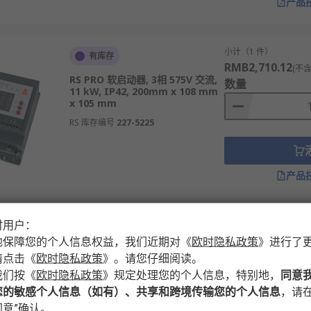
产品
小计（1 件）
有库存
RMB2,710.12
(不含
RS PRO 软启动器, 3相 575V 交流,
数量
11 kW, IP42, 200mm x 108 mm
x 105 mm
RS 库存编号
227-5225
产品
时用户：
小计（1 件）
有库存
RMB2,422.05
地保障您的个人信息权益，我们近期对
《
欧时隐私政策
》
进行了
(不含
RS PRO 软启动器, 3相, 5.5 kW,
数量
请点击
《
欧时隐私政策
》
。请您仔细阅读。
IP42, 175mm x 92 mm x 95 mm
我们按
《
欧时隐私政策
》
规定处理您的个人信息，特别地，
同意
RS 库存编号
227-5221
您的敏感个人信息（如有）、共享和跨境传输您的个人信息
，请在
意”确认。