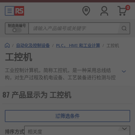
0
制造商编号
/
自动化及控制设备
/
PLC， HMI 和工业计算
/
工控机
工控机
工业控制计算机，简称工控机，是一种采用总线结
构，对生产过程及机电设备、工艺装备进行检测与控
制的工具总称。工控机具有重要的计算机属性和特
征，如具有计算机主板、CPU、硬盘、内存、外设及
87 产品显示为 工控机
接口，并有操作系统、控制网络和协议、计算能力、
友好的人机界面。工控行业的产品和技术非常特殊，
属于中间产品，是为其他各行业提供稳定、可靠、嵌
筛选条件
入式、智能化的工业计算机。
排序方式
相关度