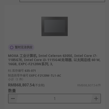
工控机是什么设备？
工控机是什么设备？工控机全称工业控制计算机，是
专为工业生产现场及复杂工业环境设计的专用计算机
设备，核心作用是对工业生产过程中的设备运行、工
艺参数、生产数据进行实时监测、控制与管理，是连
接工业现场设备与上层管理系统的关键枢纽。
与普通商用电脑相比，工控机具备三大核心特性：一
暂时无法供应
是超强环境适应性，可抵御震动、粉尘、电磁干扰，
MOXA 工业计算机, Intel Celeron 6305E, Intel Core i7-
支持 - 20℃~60℃宽温运行，能适应工厂车间、户外
1185G7E, Intel Core i3-1115G4E处理器, 以太网总线 60 W,
基站等恶劣场景；二是高稳定性，支持 7×24 小时不
16GB, EXPC-F2120W系列, 3,
间断工作，满足工业生产连续运行的需求；三是高扩
RS 库存编号
635-071
展性，配备丰富的专用I/O接口（如串口、PCI插槽、
制造商零件编号
EXPC-F2120W-TL1-AC
小计（1 件）
网口等），可灵活对接传感器、PLC、变频器等工业
RMB68,807.54
(不含税)
RMB68,807.54/件
设备。
数量
其核心组成通常包含工业级主板、CPU、内存、存储
模块，部分机型集成触摸屏或工业键盘，方便现场操