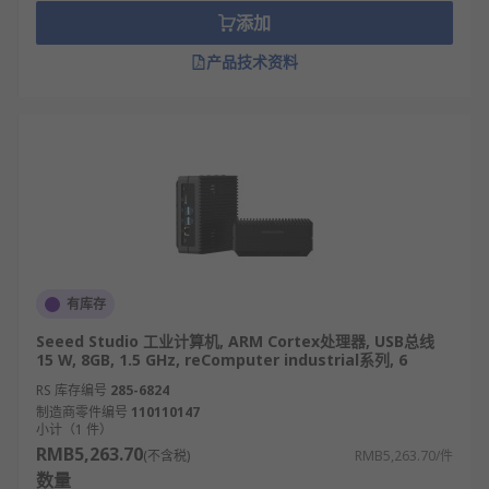
作。
添加
工控机功能
产品技术资料
实时数据采集与监测：可通过各类I/O接口对接
传感器
、变送器等现场设备，实时采集温度、
压力、转速、液位等工业参数，同时支持数据
可视化展示，能及时反馈设备运行状态与工艺
异常，为生产决策提供实时数据支撑。
设备联动与逻辑控制：内置工业控制算法，可
与PLC、
变频器
、
伺服电机
等设备联动，执行预
设逻辑控制程序，实现生产线自动化启停、工
有库存
序切换、精准定位等操作，保障工业生产流程
Seeed Studio 工业计算机, ARM Cortex处理器, USB总线
的自动化与标准化。
15 W, 8GB, 1.5 GHz, reComputer industrial系列, 6
本地数据存储与预处理：配备工业级存储模
RS 库存编号
285-6824
块，支持7×24小时不间断数据记录，可存储历
制造商零件编号
110110147
小计（1 件）
史生产数据、设备运行日志等；同时能对采集
RMB5,263.70
(不含税)
RMB5,263.70/件
数据进行本地预处理，如数据过滤、统计分
数量