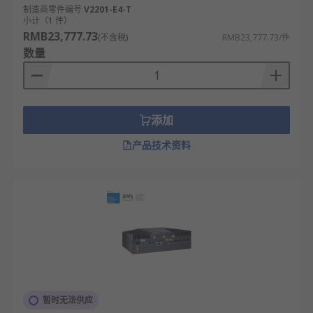
桌面式工控机
制造商零件编号
V2201-E4-T
小计（1 件）
无风扇工控机
RMB23,777.73
(不含税)
RMB23,777.73/件
无风扇工控机
数量
工控机应用领域
工业自动化生产线：集中控制自动化设备，实
添加
现流程联动与参数调整。
产品技术资料
智能制造与工业 4.0：整合物联网数据，支撑柔
性生产与远程运维。
能源电力行业：适配变电站 / 新能源场景，实现
设备监测与电网稳定管控。
交通物流自动化：应用于AGV调度、轨道交通
信号控制，耐受恶劣环境。
安防监控与智慧城市：接入安防终端，实现视
频分析与远程管控。
暂时无法供应