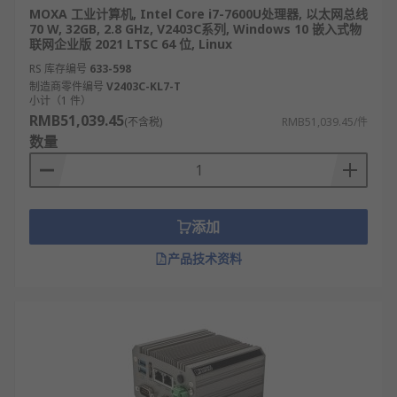
工控机品牌
MOXA 工业计算机, Intel Core i7-7600U处理器, 以太网总线
70 W, 32GB, 2.8 GHz, V2403C系列, Windows 10 嵌入式物
联网企业版 2021 LTSC 64 位, Linux
RS
为您提供了不同的工控机品牌厂家，如
MOXA
、
RS 库存编号
633-598
Phoenix Contact
、
Seeed Studio
等多款不同工控
制造商零件编号
V2403C-KL7-T
机规格、工控机型号的产品供您挑选，您可以根据实
小计（1 件）
际要求进行工控机批发从而满足不同的应用场景需
RMB51,039.45
(不含税)
RMB51,039.45/件
求。
数量
欢迎查看和订购RS的工控机及相关产品，订购现货24
小时内发货，线上下单满额免运费。
添加
产品技术资料