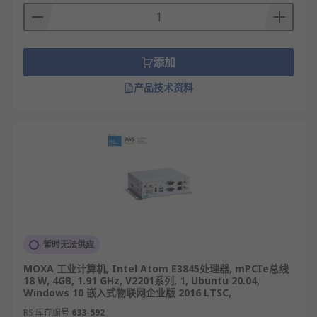
析，避免网络波动导致的数据丢失。
恶劣环境下的稳定运行保障：针对工业场景设
计，具备抗震动、抗电磁干扰、宽温运行等特
性，可在粉尘、潮湿、高低温交变等恶劣环境
添加
中持续稳定工作，满足工厂车间、户外基站等
产品技术资料
场景的7×24小时运行需求。
多协议兼容与系统扩展：支持Modbus、
Profinet、OPC UA等主流工业通信协议，可灵
活对接上层管理系统（如MES、ERP）与底层设
备；丰富的扩展插槽还能按需加装功能模块，
适配不同工业场景的系统集成需求。
工控机类型
暂时无法供应
机架式工控机
MOXA 工业计算机, Intel Atom E3845处理器, mPCIe总线
壁挂式工控机
18 W, 4GB, 1.91 GHz, V2201系列, 1, Ubuntu 20.04,
Windows 10 嵌入式物联网企业版 2016 LTSC,
壁挂式工控机
RS 库存编号
633-592