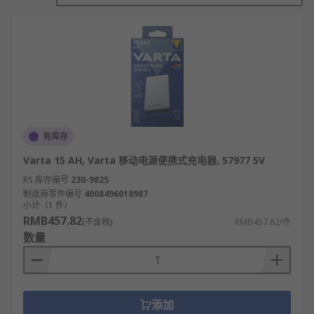
充电宝主要由电池、电压转换器和输出接口组成。电
池用于储存电能，电压转换器将电池的电压调整到适
合各种设备的水平，输出接口则用于连接设备进行充
电。充电宝的工作原理是通过内置电池提供电能，并
通过电压转换器将电能转换为适合设备的电压，然后
通过USB接口输出。
充电宝的应用场景
有库存
旅游景区：在各地的旅游景区，充电宝成为了
Varta 15 AH, Varta 移动电源便携式充电器, 57977 5V
游客们的“能量站”。无论是攀登山峰还是漫步古
RS 库存编号
230-9825
街，只要手机电量告急，游客们总能轻松找到
制造商零件编号
4008496018987
充电宝租赁点。
小计（1 件）
RMB457.82
(不含税)
RMB457.82/件
娱乐场所：如酒吧、KTV、大型商场等，这些
数量
地方人潮涌动，年轻群体聚集，充电需求旺
盛。共享充电宝在这些场所非常受欢迎，满足
了人们聚会时的充电需求。
网吧：网吧是上网爱好者的聚集地，人流量大
添加