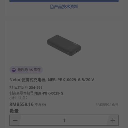
且稳定，地理位置优越，共享充电宝在这里的
产品技术资料
使用率也相当高。
医院：病人和家属在医院的充电需求不容小
觑，共享充电宝为患者和家属提供了便利。
交通枢纽：如机场、火车站等地方，旅客在等
待期间常常需要充电，共享充电宝成为了他们
的不二之选。
商场和购物中心：这些地方人流量大，逛街的
人经常需要手机充电。在商场内设置共享充电
宝站点，特别是主要入口、停车场入口和大型
最后的 RS 库存
店铺附近，可以满足消费者的需求。
Nebo 便携式充电器, NEB-PBK-0029-G 5/20 V
欢迎查看和订购
RS 库存编号
234-999
RS
的充电宝及相关产品，现货订购24
制造商零件编号
NEB-PBK-0029-G
小时内发货，线上下单满额免运费。
小计（1 件）
RMB559.16
(不含税)
RMB559.16/件
数量