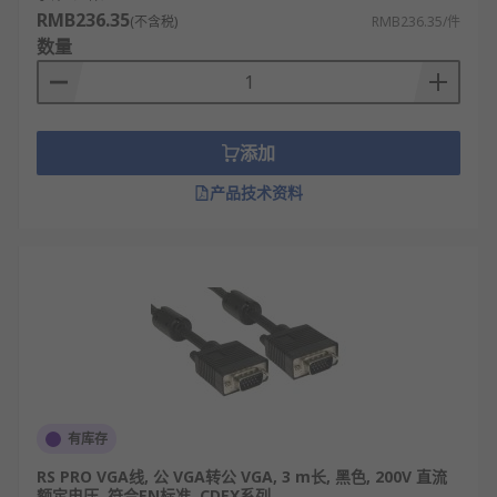
RMB236.35
(不含税)
RMB236.35/件
工控领域：工业电脑与工控显示屏连接、自动
数量
化生产线设备参数画面呈现。
商业展示领域：商场广告机、展会展台设备的
视频信号连接与画面播放。
添加
VGA线品牌
产品技术资料
RS
为您提供了不同的VGA线品牌厂家，如
RS PRO
、
L-Com
、
StarTech.com
等多款不同VGA线规格、
VGA线型号的产品供您挑选，您可以根据实际要求进
行VGA线批发从而满足不同的应用场景需求。
更多VGA线相关的问题，请查看
VGA线指南
。
欢迎查看和订购RS的VGA线及相关产品，订购现货24
小时内发货，线上下单满额免运费。
有库存
RS PRO VGA线, 公 VGA转公 VGA, 3 m长, 黑色, 200V 直流
额定电压, 符合EN标准, CDEX系列