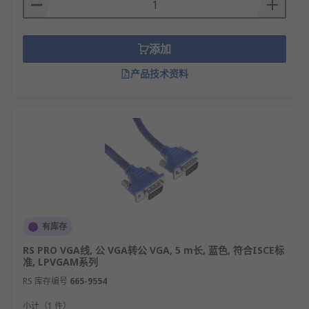
VGA线规格
线芯规格：28AWG、30AWG等常见规格
添加
屏蔽层数：单层编织屏蔽、编织+铝箔双层屏蔽
产品技术资料
传输距离：1m-5m（短距离无衰减）、10m-
30m（需搭配信号放大器）
支持分辨率：最高支持1920×1080@60Hz分辨
率输出
VGA线应用领域
办公领域：台式电脑连接显示器、笔记本连接
有库存
投影仪、会议设备视频信号传输。
RS PRO VGA线, 公 VGA转公 VGA, 5 m长, 蓝色, 符合ISCE标
教育领域：多媒体教室电脑与电子白板连接、
准, LPVGAM系列
实验室设备数据画面显示。
RS 库存编号
665-9554
安防领域：监控主机与监视器连接、安防摄像
头后端显示设备信号传输。
小计（1 件）