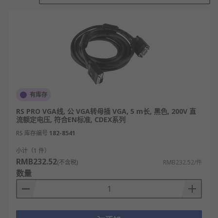
视频输出接口，传输RGB三原色信号和行场同步信
号，实现显示设备的画面显示，满足基础的图像传输
需求。
保障信号稳定传输
通过内置屏蔽层结构，抵御外界电磁干扰、信号串扰
等问题，减少信号衰减，确保传输过程中画面无重
有库存
影、无闪烁，维持清晰的显示效果。
RS PRO VGA线, 公 VGA转母插 VGA, 5 m长, 黑色, 200V 直
流额定电压, 符合EN标准, CDEX系列
兼容多种设备与分辨率
RS 库存编号
182-8541
适配带有VGA接口的
显示器
、电视、投影仪、工控显
小计（1 件）
示屏等终端，支持1024×768、1280×1024、
RMB232.52
(不含税)
RMB232.52/件
1920×1080等主流分辨率，满足日常办公、教学演
数量
示、工控显示等场景的基础画质需求。
支持多场景灵活连接