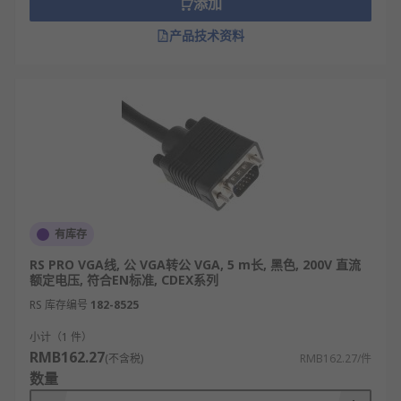
添加
部分带螺丝固定设计的VGA线，可将接口牢牢锁死在
设备端口上，避免因设备移动、震动导致的线缆脱
产品技术资料
落，适用于工业设备、会议投影等需要长期稳定连接
的场景。
VGA线类型
按线芯材质分类：纯铜芯VGA线、镀锡铜芯VGA
线
按屏蔽类型分类：单层屏蔽VGA线、双层屏蔽
VGA线
有库存
按接口类型分类：公对公VGA线、公对母VGA线
RS PRO VGA线, 公 VGA转公 VGA, 5 m长, 黑色, 200V 直流
额定电压, 符合EN标准, CDEX系列
按长度规格分类：标准长度VGA线
（1m/3m/5m）、定制长度VGA线（10m/20m
RS 库存编号
182-8525
及以上）
小计（1 件）
按应用场景分类：普通家用VGA线、工程级VGA
RMB162.27
(不含税)
RMB162.27/件
线、工控专用VGA线
数量