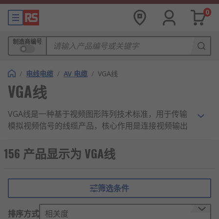
0
制造商编号
/
电线电缆
/
AV 电缆
/
VGA线
VGA线
VGA线是一种基于视频图形阵列技术标准，用于传输
模拟视频信号的线缆产品，核心作用是连接视频输出
与显示终端设备，实现图像信号的稳定传输与画面呈
现。
156 产品显示为 VGA线
VGA线功能
筛选条件
传输模拟视频信号
排序方式
相关度
针对电脑主机、笔记本、工控设备、投影仪等设备的