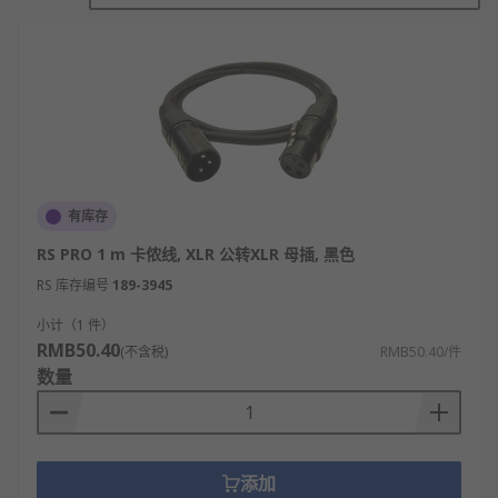
卡侬线是通过平衡传输实现音频信号的稳定传输。它
采用双芯对称结构，两根信号线分别传输相位相反的
音频信号，同时搭配屏蔽层。当传输过程中受到外部
电磁干扰时，干扰信号会同时作用于两根信号线，由
于两根线的信号相位相反，干扰会相互抵消，从而大
幅降低信号失真和噪声。音频信号通过卡侬接头（公
头插入设备、母头连接接收端）实现传输，无需额外
供电，仅依靠信号自身的传输特性，完成专业音频信
号的无干扰传输，保障音质的完整性。
有库存
RS PRO 1 m 卡侬线, XLR 公转XLR 母插, 黑色
卡侬线的特点
RS 库存编号
189-3945
平衡传输：采用三芯平衡结构，有效抑制外界
小计（1 件）
干扰，信号传输更纯净。
RMB50.40
(不含税)
RMB50.40/件
数量
连接稳固：公母卡侬头卡扣式锁定，不易松动
脱落，接触可靠。
抗干扰强：屏蔽层设计，能抵御电磁、射频干
扰，适合长距离传输。
添加