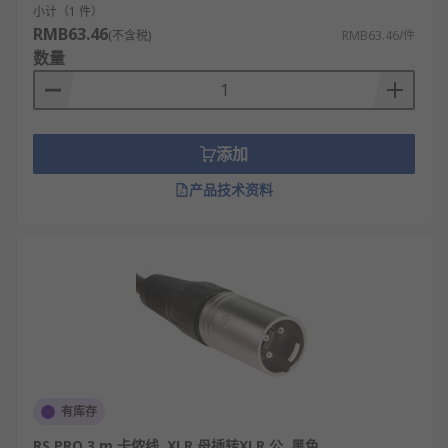
KTV娱乐场所：连接麦克风与效果器、功放，
小计（1 件）
保障人声稳定不失真。
RMB63.46
(不含税)
RMB63.46/件
音响工程：大型场馆、酒吧、宴会厅的固定安
数量
装音响系统布线使用。
乐器演出：连接电容麦、电钢琴、合成器等乐
器与调音设备。
添加
直播带货：专业直播间麦克风与声卡、调音台
产品技术资料
之间的高品质信号传输。
RS
为您提供了不同品牌的卡侬线，如
RS PRO
、
Van
Damme
、
Amphenol Industrial
等多款不同规格、
型号的产品供您挑选，从而满足不同的应用场景需
求。
欢迎查看和订购RS的卡侬线及相关产品，订购现货24
小时内发货，线上下单满额免运费。
有库存
RS PRO 3 m 卡侬线, XLR 母插转XLR 公, 黑色