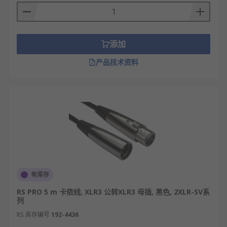
格，满足不同场景需求。
接头：卡侬公头（输出）、卡侬母头（输
入），接触良好，不易氧化。
添加
屏蔽层：专业屏蔽材质，有效隔绝电磁干扰，
产品技术资料
保障信号纯净。
卡侬线的应用领域
专业录音棚：连接麦克风、调音台、话放等设
备，传输稳定低噪的音频信号。
舞台演出：用于话筒、乐器、功放与音响系
统，抗干扰强，适合长时间户外使用。
广播影视：电视台、直播间、影视拍摄现场，
有库存
保证人声与环境声清晰传输。
RS PRO 5 m 卡侬线, XLR3 公转XLR3 母插, 黑色, 2XLR-SV系
会议系统：会议室麦克风、数字会议主机、扩
列
声设备之间的信号连接。
RS 库存编号
192-4436