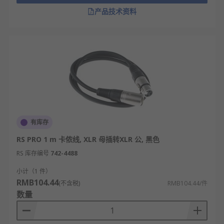
音质保真：低损耗、低噪声，还原真实人声与
产品技术资料
乐器原声。
耐用性好：线材柔韧耐磨，接头坚固，可频繁
插拔使用。
通用性强：标准卡侬接口，兼容
麦克风
、调音
台、功放等多数专业设备。
支持幻象供电：可给电容麦克风传输48V幻象电
源，一机一线。
正反兼容：卡侬头不分方向，插接方便，使用
有库存
简单快捷。
RS PRO 1 m 卡侬线, XLR 母插转XLR 公, 黑色
卡侬线的类型
RS 库存编号
742-4488
小计（1 件）
平衡卡侬线：具有两根导线，用于传输信号，
RMB104.44
(不含税)
RMB104.44/件
具有抗噪声干扰的优点。
数量
非平衡卡侬线：只有一根导线，用于传输信
号，通常用于较短距离的信号传输。