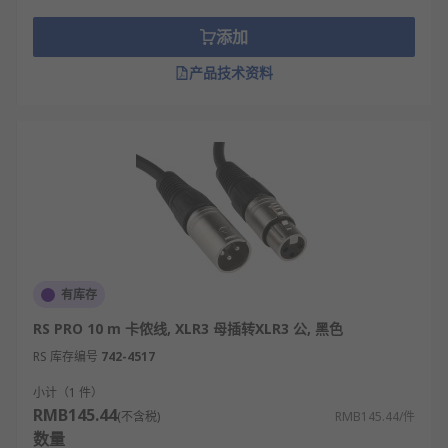
单声道卡侬线：用于连接单个麦克风或扬声
添加
器，提供单一通道的信号传输。
立体声卡侬线：用于传输两个音频信号，如左
产品技术资料
右声道，适合立体声设备使用。
阻抗匹配卡侬线：具有特定的阻抗值，用于匹
配设备的输出和输入阻抗，保证信号传输的稳
定性和质量。
屏蔽卡侬线：在导线外部设有屏蔽层，有效防
止外界电磁干扰，提高信号传输的清晰度。
防水卡侬线：具有防水功能，适用于户外或潮
湿环境下的音响系统使用。
有库存
卡侬线的规格
RS PRO 10 m 卡侬线, XLR3 母插转XLR3 公, 黑色
RS 库存编号
742-4517
线径：0.5-1.0mm，专业款线径更粗，传输更稳
小计（1 件）
定。
RMB145.44
(不含税)
RMB145.44/件
数量
长度：1m、3m、5m、10m，可定制更长规