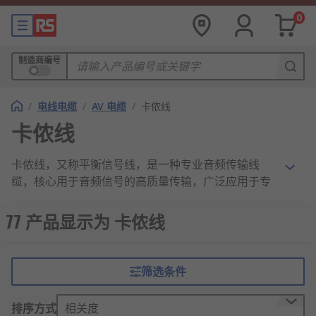
0
制造商编号
/
电线电缆
/
AV 电缆
/
卡侬线
卡侬线
卡侬线，又称平衡信号线，是一种专业音频传输线
缆，核心用于音频信号的高质量传输，广泛应用于专
业音频领域。它带有卡侬接头（公头、母头），能有
效抑制干扰、减少信号损耗，确保音频信号稳定传
77 产品显示为 卡侬线
输，是舞台演出、录音、广播等专业场景的必备传输
线缆。
筛选条件
卡侬线的工作原理
排序方式
相关度