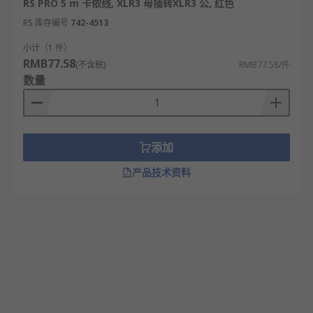
RS PRO 5 m 卡侬线, XLR3 母插转XLR3 公, 红色
RS 库存编号
742-4513
小计（1 件）
RMB77.58
(不含税)
RMB77.58/件
数量
添加
产品技术资料