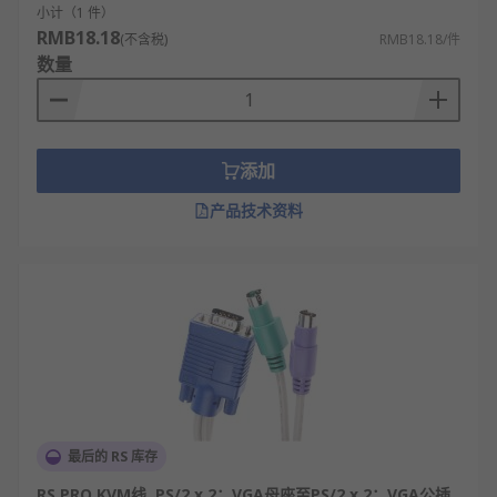
多媒体编辑与广播系统，方便编辑人员在多台
小计（1 件）
RMB18.18
编辑机、渲染机和播放器之间切换。
(不含税)
RMB18.18/件
数量
金融交易大厅，允许交易员快速切换控制不同
的行情接收和交易执行电脑。
工业控制室，用于监控和控制多台工业计算机
或PLC主站，节省控制台空间。
添加
实验室与测试环境，工程师需要频繁操作多台
产品技术资料
被测设备或测试主机。
安全监控中心，安保人员通过一套外设切换查
看不同监控主机的画面和信息。
家庭或办公室多PC用户，为拥有多台电脑（如
工作机、个人机）的用户提供便利。
电竞游戏和多平台玩家，让玩家使用一套高性
能键鼠显示器切换于PC、游戏主机之间。
选择KVM线需要注意哪些？
最后的 RS 库存
RS PRO KVM线, PS/2 x 2；VGA母座至PS/2 x 2；VGA公插,