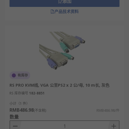
添加
保信号在传输过程中的完整性。
产品技术资料
高质量的线缆通过屏蔽层和规范的线材设计，
减少信号在长距离传输中的衰减和干扰。
对于USB KVM线，还负责传输由切换器发送给
主机的模拟键鼠指令信号。
即插即用，电脑将其识别为标准的键盘、鼠标
和显示器连接，无需额外驱动。
KVM线的特点
有库存
高度集成化，将原本需要三根独立线缆（视
RS PRO KVM线, VGA 公至PS2 x 2 公/母, 10 m长, 灰色
频、键盘、鼠标）的功能集合于一根线缆中。
RS 库存编号
182-8851
接口标准化，两端通常采用标准的
VGA/HDMI、USB-A或PS/2接口，兼容性高。
小计（1 件）
RMB486.98
(不含税)
RMB486.98/件
简化布线，显著减少了从KVM切换器到多台电
数量
脑主机之间的线缆数量，使机柜整洁。
即插即用，绝大多数情况下无需安装驱动程