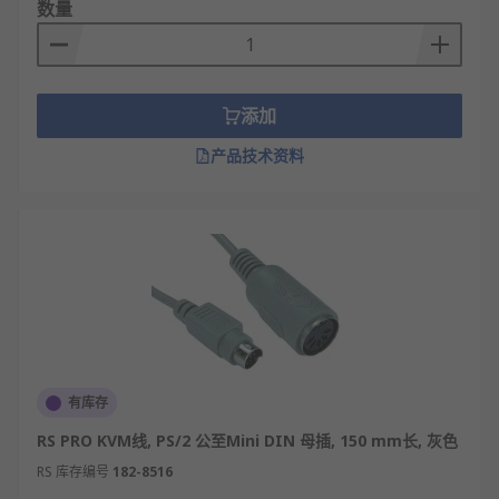
按功能分：基础型仅传输视频和键鼠信号；增
数量
强型可能支持音频传输和USB HUB功能。
按线缆结构分：一体式集成线缆最为常见；模
块化线缆通过适配头转换视频接口类型。
添加
按屏蔽等级分：无屏蔽、铝箔屏蔽、编织网屏
蔽，屏蔽等级影响抗干扰能力。
产品技术资料
按长度分：短距离（1-3米）用于机柜内连接；
长距离（5米以上）需特殊设计。
主动式KVM线：内置信号放大器，用于长距离
传输，能突破被动式线缆的长度限制。
定制化KVM线：根据特定KVM切换器型号定制
接口顺序和定义，确保完美兼容
KVM线的应用领域
有库存
RS PRO KVM线, PS/2 公至Mini DIN 母插, 150 mm长, 灰色
数据中心服务器机房，使管理员能用一套键鼠
RS 库存编号
182-8516
显示器管理成百上千台服务器。