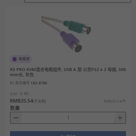
放多套输入输出设备，有效节省空间，减少线缆杂
乱，并提高工作效率。用户无需在软件层面进行复杂
设置，只需轻松一按，即可将控制权从一台电脑转移
到另一台，实现硬件资源的共享与高效管理。
KVM线的工作原理
KVM线本质是键盘、显示、鼠标信号的延长与
有库存
集成载体，负责传输这三类标准信号。
RS PRO KVM混合电缆组件, USB A 型 公至PS2 x 2 母插, 300
其内部包含多股独立导线，分别对应
mm长, 灰色
VGA/DVI/HDMI/DP的视频信号、USB/PS2的
RS 库存编号
182-8780
键鼠数据信号。
小计（1 件）
通过标准的接口与电脑主机的对应输出端口连
RMB35.54
(不含税)
RMB35.54/件
接，将主机的信号引出至KVM切换器。
数量
在切换器端，线缆将多台电脑的信号汇集，等
待用户通过切换器选择其中一台进行控制。
它本身不处理信号，而是保持信号的通路，确