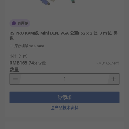
供您挑选，从而满足不同的应用场景需求。
欢迎查看和订购
RS
的KVM线及相关产品，订购现货
有库存
24小时内发货，线上下单满额免运费。
RS PRO KVM线, Mini DIN, VGA 公至PS2 x 2 公, 3 m长, 黑
色
RS 库存编号
182-8481
小计（1 件）
RMB165.74
(不含税)
RMB165.74/件
数量
添加
产品技术资料