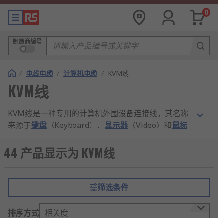
0
制造商编号
/
电线电缆
/
计算机电缆
/
KVM线
KVM线
KVM线是一种专用的计算机外围设备连接线，其名称
来源于
键盘
（Keyboard）、
显示器
（Video）和
鼠标
（Mouse）的英文首字母缩写。它的核心功能是让一
套键盘、显示器和鼠标能够同时控制两台或多台计算
44 产品显示为 KVM线
机，并通过线缆上的物理开关或按钮，快速在不同计
算机之间进行切换。
筛选条件
这种设计极大地简化了工作环境，尤其适用于需要同
时操作多台主机的用户，如网络管理员、软件开发者
排序方式
相关度
和数据中心技术人员。使用KVM线可以避免桌面上摆