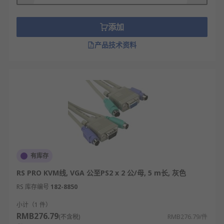
序，连接后即可被操作系统识别和使用。
传输性能依赖线材质量，高质量的线缆能保证
添加
视频信号清晰稳定，键鼠响应迅速。
产品技术资料
通常长度有限，过长会导致信号衰减，尤其是
模拟视频信号，需要信号放大器中继。
部分高端线缆内置芯片，用于信号整形和增
强，以支持更高的分辨率和刷新率。
结构相对复杂，内部线芯较多，比普通单功能
线缆更粗，弯曲半径相对较大。
KVM线的类型
有库存
按接口组合分：VGA+USB、DVI+USB、
RS PRO KVM线, VGA 公至PS2 x 2 公/母, 5 m长, 灰色
HDMI+USB、DP+USB是最常见的组合形式。
RS 库存编号
182-8850
按键鼠接口分：主流为USB接口型，兼容性最
小计（1 件）
广；仍有PS/2接口型用于老旧设备。
RMB276.79
(不含税)
RMB276.79/件