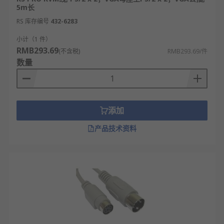
5m长
确认主机与KVM切换器的接口类型匹配：首先
RS 库存编号
核实您的电脑和KVM切换器支持的视频接口
432-6283
（如VGA、DVI、HDMI、DisplayPort）以及
小计（1 件）
键鼠接口（USB-A或传统的PS/2）。确保KVM
RMB293.69
(不含税)
RMB293.69/件
线的两端接口与设备端口完全匹配，这是正常
数量
工作的基础。例如，如果KVM切换器是VGA和
USB接口，那么主机端的线缆也必须具备相同
的VGA和USB接头。
检查支持的视频分辨率与刷新率：根据您的显
添加
示器规格和工作需求，确认KVM线能支持所需
产品技术资料
的分辨率（如1080p、2K、4K）和刷新率（如
60Hz、144Hz）。低质量的线缆可能无法稳定
支持高分辨率或高刷新率，导致画面模糊、闪
烁或黑屏。对于专业设计或游戏场景，这一点
尤为重要。
关注线缆长度与信号质量：线缆长度会增加信
号衰减。对于模拟信号（如VGA），长度最好
不超过15米；数字信号（如HDMI、DP）相对