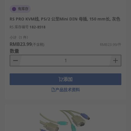
抗衰减能力更强，但过长（如超过10米且需传
有库存
输4K信号）也可能需要主动式线缆（内置信号
RS PRO KVM线, PS/2 公至Mini DIN 母插, 150 mm长, 灰色
放大器）来保证稳定性。选择能满足布线需求
的最短长度。
RS 库存编号
182-8518
了解KVM切换器的特定兼容性要求：部分品牌
小计（1 件）
或型号的KVM切换器可能对线缆有特殊要求，
RMB23.99
(不含税)
RMB23.99/件
例如线序定义或需要内置解码芯片。购买时最
数量
好选择切换器制造商推荐或认证的线缆，以避
免兼容性问题导致功能异常（如键鼠无法识
别、无法切换等）。
添加
评估线缆材质与做工：选择线身粗壮、接口金
属触片镀金（耐氧化）、屏蔽层完好（通常为
产品技术资料
编织网屏蔽）的线缆，这能有效抵抗电磁干
扰，保证信号传输稳定，并延长使用寿命。劣
质线缆是KVM系统不稳定最常见的原因之一。
RS为您提供了不同品牌的KVM线，如
RS PRO
、
StarTech.com
、
Sick
等多款不同规格、型号的产品