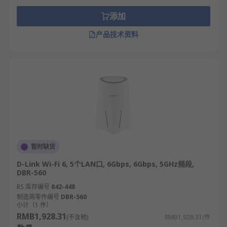
联网之间实现IP数据包的简单转发。
添加
大型企业则需要性能更强大且功能更复杂的企
业级路由器，其通常用于在更大的地域
产品技术资料
（WAN，广域网）上发送数据，因此数据包可
能需要跨越多个路由器，直至达到最终的IP目
的地。
RS为您提供了不同品牌的路由器，如
D-Link
、
Ewon
、
Robustel
等多款不同规格、型号的产品供您
挑选，从而满足不同的应用场景需求。
欢迎查看和订购
RS
的路由器及相关产品，订购现货24
暂时缺货
小时内发货，线上下单满额免运费。
D-Link Wi-Fi 6, 5个LAN口, 6Gbps, 6Gbps, 5GHz频段,
DBR-560
RS 库存编号
842-448
制造商零件编号
DBR-560
小计（1 件）
RMB1,928.31
(不含税)
RMB1,928.31/件