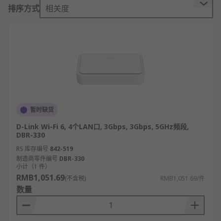
议。
排序方式
相关度
这样，路由器可以分析各种不同类型网络传来
的数据包的目的地址，把非TCP/IP网络的地址
转换成TCP/IP地址，或者反之；再根据选定的
路由算法把各数据包按最佳路线传送到指定位
置。
所以路由器可以把非TCP/IP网络连接到因特网
上。
调制解调器可将提供商的网络服务带入家中或
暂时缺货
办公室。然后，将数据发送至路由器，路由器
D-Link Wi-Fi 6, 4个LAN口, 3Gbps, 3Gbps, 5GHz频段,
再将互联网连接转发至所有Wi-Fi设备，如笔记
DBR-330
本电脑和智能手机。互联网连接包含数据包，
RS 库存编号
842-519
如电子邮件或网页，其中包含需告知路由器数
制造商零件编号
DBR-330
小计（1 件）
据目换地的IP网络地址。
RMB1,051.69
(不含税)
RMB1,051.69/件
路由器的应用
数量
家用和小型办公室中的路由可在家用电脑和互