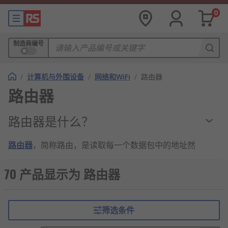
0
制造商编号
/
计算机与外围设备
/
网络和WiFi
/
路由器
路由器
路由器是什么？
路由器
，简称路由，是读取每一个数据包中的地址然
后决定如何传送的专用智能性的网络设备。
70 产品显示为 路由器
路由器的工作原理
路由器能够理解不同的协议，例如某个局域网
筛选条件
使用的以太网协议，因特网使用的TCP/IP协