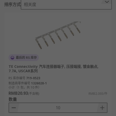
排序方式
相关度
连接器端子的类型
弹簧夹
：连接只需使用弹簧压力压下电线并将
其固定到位。弹簧夹适用于使用小直径电线和
无需高强度连接的应用，也可用于可能难以拧
紧端子的有限工作空间。
螺旋夹
：类似于弹簧夹，使用压力将电线固定
到位，但使用螺钉将夹子拧紧到电线上可以获
最后的 RS 库存
得更大的夹紧压力。这种电气连接方法是最经
典和行业标准的端接方法。这种类型可以适应
TE Connectivity 汽车连接器端子, 压接端接, 镀金触点,
7.7A, USCAR系列
各种电线尺寸并提供可靠的连接。
RS 库存编号
719-0523
绝缘置换连接（IDC
**）**是一种简单易用的
制造商零件编号
1326028-1
连接方法，通过将电线推入两个锋利的金属件
小计（1 包，共 10 件）
之间即可实现，这可以打开外层护套，在不暴
RMB20.93
(不含税)
RMB2.093/件
露任何裸线的情况下进行连接。
数量
连接器端子的应用