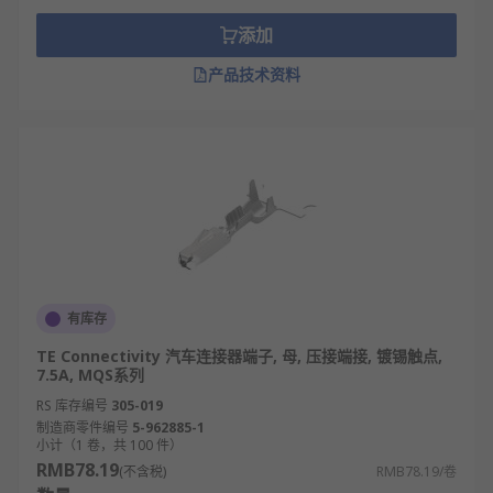
汽车连接器端子有预绝缘和非绝缘两种形式，适用于
添加
广泛的商业和工业应用。无论是连接保险丝、电池端
产品技术资料
子，甚至是车辆传感器，我们的端子系列都允许在高
电压和低电压范围内进行简单的模块化应用。
RS 欧时为您提供了不同品牌的汽车连接器端子，如
TE Connectivity
、
Deutsch
、
Delphi
、
Molex
、
Amphenol Industrial
等多款不同规格、型号的产品
供您挑选，从而满足不同的应用场景需求。
欢迎查看和订购欧时电子的汽车连接器端子及相关产
品，现货订购24小时内发货，线上下单免运费。
有库存
TE Connectivity 汽车连接器端子, 母, 压接端接, 镀锡触点,
7.5A, MQS系列
RS 库存编号
305-019
制造商零件编号
5-962885-1
小计（1 卷，共 100 件）
RMB78.19
(不含税)
RMB78.19/卷