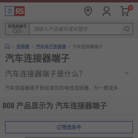
0
制造商编号
/
连接器
/
汽车电子连接器
/
汽车连接器端子
汽车连接器端子
汽车连接器端子是什么？
汽车连接器端子是标准化的电线连接器，为一根或多
根电线提供快速、简单的连接点，从而形成坚固、功
能强大的电缆解决方案。不同的安全方法可用于特定
808 产品显示为 汽车连接器端子
的应用程序和不同的行业。快速插销连接，用于可能
需要频繁维护或经常连接和断开的端子，或拧紧端
子，以实现更长期、更可靠的应用，同时仍然允许每
筛选条件
次使用时都具有灵活性和可靠性。