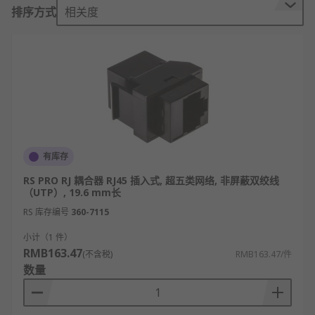
排序方式
相关度
以太网（Ethernet）是应用最广泛的局域网通
讯方式，同时也是一种协议。
以太网协议定义了一系列软件和硬件标准，从
而将不同的计算机设备连接在一起。以太网
（Ethernet）设备组网的基本元素有交换机、
路由器、集线器、光纤和普通网线以及以太网
协议和通讯规则。
以太网中网络数据连接的端口就是网络耦合
有库存
器。
RS PRO RJ 耦合器 RJ45 插入式, 超五类网络, 非屏蔽双绞线
网络耦合器的类型
（UTP）, 19.6 mm长
RS 库存编号
360-7115
RJ45接口
小计（1 件）
RMB163.47
(不含税)
RMB163.47/件
这种接口就是我们最常见的网络设备接口，俗称“水晶
数量
头”，专业术语为RJ45连接器，属于双绞线网络耦合
器类型。