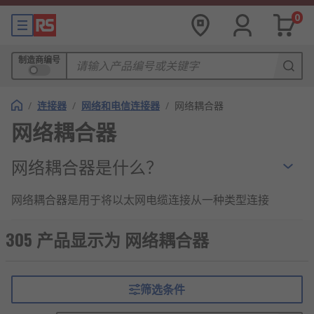
0
制造商编号
/
连接器
/
网络和电信连接器
/
网络耦合器
网络耦合器
网络耦合器是什么？
网络耦合器是用于将以太网电缆连接从一种类型连接
到另一种类型的设备。使用网络耦合器可能有多种原
因，例如延长网络布线、拆分信号以允许将两条电缆
305 产品显示为 网络耦合器
连接到单个端口或允许连接不同类型的网络电缆。目
前产品由Cat.5A向Cat.6升级过渡中，未来不仅支持千
兆网络速度的数据传输，还可以利用以太网供电
筛选条件
（PoE）。