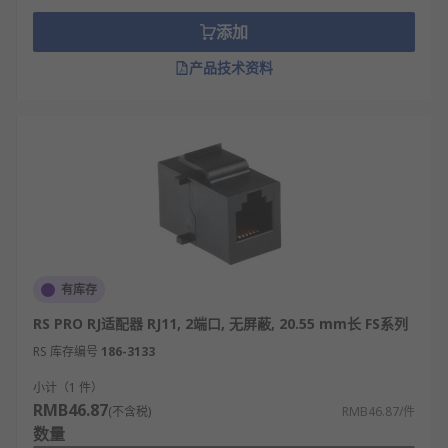
SC光纤接口
添加
SC光纤接口在100Base-TX以太网时代就已经得到了
产品技术资料
应用，因此当时称为100Base-FX（F是光纤单词fiber
的缩写），不过当时由于性能并不比双绞线突出，但
是成本却较高，因此没有得到普及。如今，业界大力
推广千兆网络，SC光纤接口则重新受到重视。
FDDI接口
光纤分布式数据接口（FDDI）是由美国国家标准化组
织（ANSI）制定的在光缆上发送数字信号的一组协
有库存
议。FDDI是成熟的LAN技术中传输速率最高的一种，
具有定时令牌协议的特性，支持多种拓扑结构，传输
RS PRO RJ适配器 RJ11, 2端口, 无屏蔽, 20.55 mm长 FS系列
媒体为光纤。
RS 库存编号
186-3133
AUI接口
小计（1 件）
RMB46.87
(不含税)
RMB46.87/件
AUI接口专门用于连接粗同轴电缆，早期的网卡上有
数量