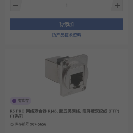
这样的接口与集线器、交换机相连组成网络，现在一
般用不到了。
BNC接口
添加
BNC是专门用于与细同轴电缆连接的接口，细同轴电
产品技术资料
缆也就是我们常说的“细缆”，它最常见的应用是分离
式显示信号接口，即采用红、绿、蓝和水平、垂直扫
描频率分开输入显示器的接口，信号相互之间的干扰
更小。BNC基本上已经不再使用于交换机，只有一些
早期的RJ45以太网交换机和集线器中还提供少数BNC
接口。
Console接口
有库存
可进行网络管理的以太网交换机上一般都有一个
“Console”端口，它是专门用于对交换机进行配置和
RS PRO 网络耦合器 RJ45, 超五类网络, 箔屏蔽双绞线 (FTP)
FT系列
管理的。通过Console端口连接并配置交换机，是配
置和管理交换机必须经过的步骤。因为其他方式的配
RS 库存编号
907-5656
置往往需要借助于IP地址、域名或设备名称才可以实