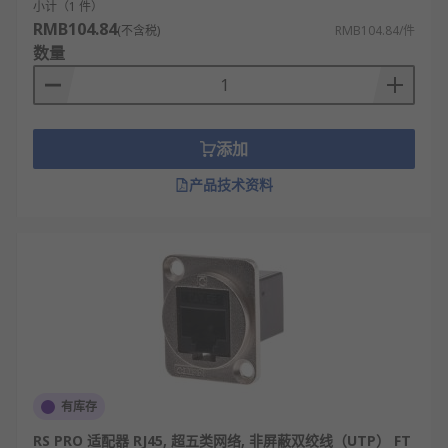
小计（1 件）
现，而新购买的交换机显然不可能内置有这些参数，
RMB104.84
(不含税)
RMB104.84/件
所以Console端口是最常用、最基本的交换机管理和
数量
配置端口。
网络耦合器的应用
添加
可以互联或跳线性连接，起到连接器的作用
产品技术资料
可以起到延长线的功能，扩大传输范围
允许连接不同的规格接头，如将M12电缆连接
至RJ45模块
RS 欧时为您提供了不同品牌的网络耦合器，如安费
诺、康普、泰科电子等多款不同规格、型号的产品供
您挑选，从而满足不同的应用场景需求。
欢迎查看和订购欧时电子的网络耦合器及相关产品，
有库存
订购现货24小时内发货，线上下单满额免运费。
RS PRO 适配器 RJ45, 超五类网络, 非屏蔽双绞线（UTP） FT