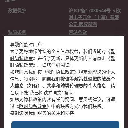
数据保护
沪ICP备17030544号-5 欧
时电子元件（上海）有限
公司 版权所有
私隐条例
网站条款
邮件安全
销售条款和条件
尊敬的欧时用户：
为了更好地保障您的个人信息权益，我们近期对
《
欧
关于欧时
时隐私政策
》
进行了更新，具体更新内容请点击
《
欧
欧时销售条款
账户和付款
时隐私政策
》
。请您仔细阅读。
如您同意我们按
《
欧时隐私政策
》
规定处理您的个人
企业集团
全球办事处
信息，特别地，
同意我们按该等政策处理您的敏感个
关于我们
新闻中心
人信息（如有）、共享和跨境传输您的个人信息
，请
加入我们
在以下按“我已阅读并同意”确认。
如您对隐私政策内容有任何疑问、意见或建议，可通
过
《
欧时隐私政策
》
中的联系方式与我们联系。
感谢您对我们服务的关注和支持！