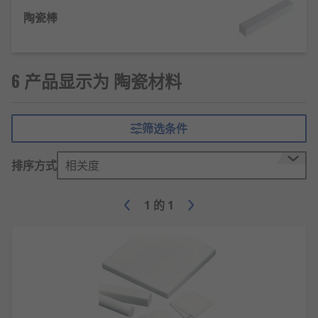
陶瓷棒
有哪些类型的陶瓷材料可供选择？
我们提供一系列陶瓷和套件，每一种都适用于各种应
用。这些包括：
6 产品显示为 陶瓷材料
陶瓷棒材 - 适用于恒定和超高真空环境、激光技术、
航空航天、医疗和各种其他工业应用
筛选条件
陶瓷珠 - 也称为陶瓷鱼刺珠，这些互锁珠非常适合为
排序方式
相关度
电线提供安全和灵活的绝缘
陶瓷套件 - 这些套件在一个方便的套件中包括一系列
1
的
1
常见的陶瓷材料，包括陶瓷棒、棒和片
陶瓷板
- 常用于化学和材料加工应用。在某些情况
下，陶瓷板还可用于 RF（射频）和电子应用。