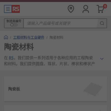
0
制造商编号
/
工程材料与工业硬件
/
陶瓷材料
陶瓷材料
在
RS
，我们提供一系列适用于各种应用的工程陶瓷
和材料。我们提供圆盘、珠状、片状、棒状和棒状产
品，一站式提供适用于任何项目的产品。
为什么使用陶瓷材料？
陶瓷板
陶瓷材料由于其耐高温、耐磨性和耐化学性，经常用
于各种工业应用。陶瓷材料还具有低导热性，使其成
为电气工程应用的理想选择。陶瓷材料有多种形式、
尺寸和厚度，其中许多类型适合焊接到其他材料上。