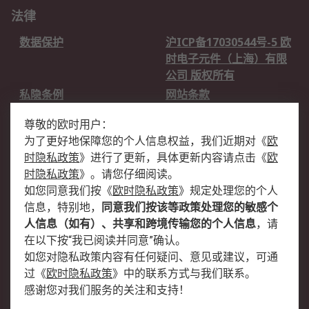
法律
数据保护
沪ICP备17030544号-5 欧
时电子元件（上海）有限
公司 版权所有
私隐条例
网站条款
邮件安全
销售条款和条件
尊敬的欧时用户：
为了更好地保障您的个人信息权益，我们近期对
《
欧
关于欧时
时隐私政策
》
进行了更新，具体更新内容请点击
《
欧
欧时销售条款
账户和付款
时隐私政策
》
。请您仔细阅读。
如您同意我们按
《
欧时隐私政策
》
规定处理您的个人
企业集团
全球办事处
信息，特别地，
同意我们按该等政策处理您的敏感个
关于我们
新闻中心
人信息（如有）、共享和跨境传输您的个人信息
，请
加入我们
在以下按“我已阅读并同意”确认。
如您对隐私政策内容有任何疑问、意见或建议，可通
过
《
欧时隐私政策
》
中的联系方式与我们联系。
感谢您对我们服务的关注和支持！