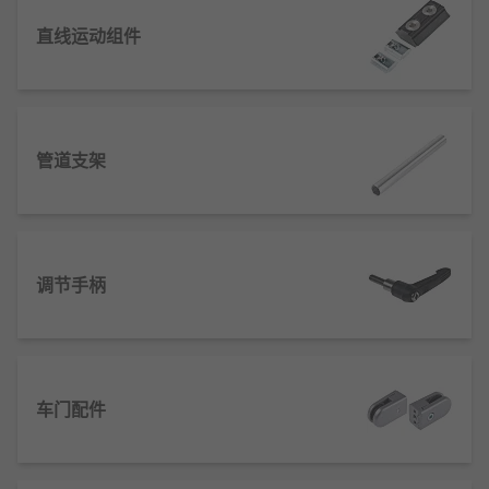
通过层级化设计（如企业的总部-部门-岗位），
直线运动组件
将复杂目标拆解为单元任务，按层级落实，降
低执行难度。
借助预设的约束机制（如建筑支座限位、系统
权限管控），限制要素的异常位移或越权操
管道支架
作，维持体系秩序。
对外部波动（如温度变化、市场调整）通过要
素的弹性适配（如建筑伸缩缝、流程缓冲环
节）抵消影响，保持整体平衡。
调节手柄
通过核心要素（如建筑核心筒、企业核心部
门）承担主要作用，辅助要素协同支撑，实现
“主次联动”的运转模式。
利用反馈机制（如结构应力监测、企业绩效反
馈）实时调整要素状态，优化传递效率，应对
车门配件
动态变化。
结构体系的特点