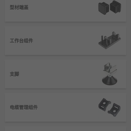
依赖要素间的合理配比与连接强度，层次性体现为不
型材端盖
同级别要素的分工协作，功能性则通过整体联动实现
单一要素无法达成的目标。例如，建筑结构体系通过
框架、剪力墙等组合抵御荷载，企业组织体系通过部
门分工实现战略落地，其设计是否科学，直接影响整
工作台组件
体的效率、安全与可持续性。
结构体系的工作原理
通过各组成要素的力学/逻辑分工，将外部作用
支脚
（如荷载、任务指令）分散传递至各单元，避
免局部过载，保障整体稳定。
依托要素间的固定连接关系（如建筑节点、管
理流程），建立力或信息的传递路径，确保作
用高效传导。
电缆管理组件
利用不同要素的特性互补（如建筑中梁的抗
弯、柱的抗压），形成协同作用，提升整体承
载或运行能力。