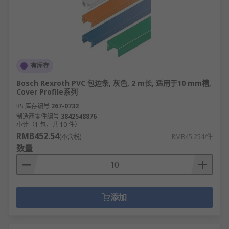
建筑工程领域：用于住宅、写字楼、厂房、桥
梁等建筑的设计与建造，保障结构安全与空间
利用。
企业管理领域：支撑企业战略落地、部门协作
与员工管理，提升组织运行效率与决策响应速
有库存
度。
Bosch Rexroth PVC 包边条, 灰色, 2 m长, 适用于10 mm槽,
机械制造领域：应用于机床、汽车、工程机械
Cover Profile系列
等设备的设计，实现动力传递与精准动作控
RS 库存编号
267-0732
制。
制造商零件编号
3842548876
小计（1 包，共 10 件）
信息技术领域：搭建软件系统、数据中心、通
RMB452.54
(不含税)
RMB45.254/件
信网络的架构，保障数据存储、传输与应用稳
数量
定。
交通运输领域：除桥梁外，还用于铁路轨道体
系、机场跑道体系、港口码头结构设计，保障
交通设施安全运行。
添加
生态环保领域：通过生态结构体系分析，指导
自然保护区规划、城市绿化设计与污染治理方