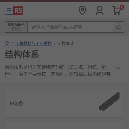
0
制造商编号
/
工程材料与工业硬件
/
结构体系
结构体系
结构体系是指为实现特定功能（如支撑、组织、运
行），由多个要素按一定规则、逻辑或层级构成的有
机整体，广泛存在于建筑、管理、自然科学等领域。
其核心是 “要素 + 关联 + 目标” 的统一 —— 要素是体
系的基础单元（如建筑中的梁、柱，管理中的部门、
流程），关联是要素间的连接方式（如力学传递关
包边条
系、权责从属关系），目标则决定体系的设计方向
（如建筑的安全承重、企业的高效运转）。
结构体系具有稳定性、层次性和功能性特征：稳定性