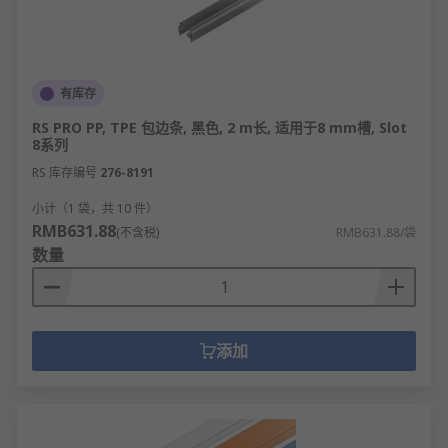
体系、B/S（浏览器/服务器）体系、分布式体
系，用于数据存储与交互。
桥梁结构体系：如梁桥体系、拱桥体系、斜拉
有库存
桥体系、悬索桥体系，适配不同跨度与荷载需
求。
RS PRO PP, TPE 包边条, 黑色, 2 m长, 适用于8 mm槽, Slot
8系列
生态结构体系：如森林生态体系、海洋生态体
RS 库存编号
276-8191
系、城市生态体系，由生物与环境要素构成的
共生系统。
小计（1 袋，共 10 件）
RMB631.88
(不含税)
RMB631.88/袋
电力系统结构体系：如发输电体系、配用电体
数量
系、微电网体系，保障电力的生产、传输与分
配。
产品结构体系：如模块化产品体系、集成化产
品体系，按功能模块划分产品组成，便于生产
添加
与维护。
结构体系的应用领域