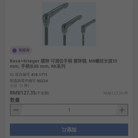
案制定。
能源电力领域：构建发电站、输电线路、变电
站的结构体系，确保电力稳定生产与高效供
应。
产品设计领域：用于家电、电子设备、工业产
品的结构规划，平衡产品功能、成本与使用寿
有库存
命。
Rose+Krieger 镀锌 可调位手柄 镀锌钢, M8螺纹长度35
结构体系有哪些用途？
mm, 手柄长65 mm, RK系列
RS 库存编号
418-1771
制造商零件编号
90224
结构体系和扶手可用于建造和设计生产装配线，例如
小计（1 件）
机器防护， 并且有助于搭建各种框架。
RMB127.35
(不含税)
RMB127.35/件
数量
管道和管料设计用于建立辅助结构，在执行项目时可
高效、方便地组装。 我们提供各种尺寸和样式的管道
和支柱，以便您设计出最佳的结构体系，提供的材料
包括：
添加