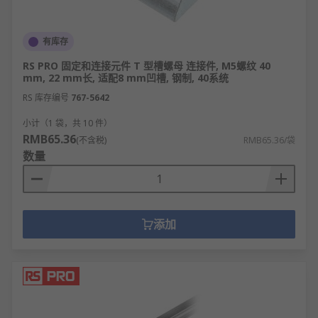
坏、部门职能调整）会直接影响其他要素及整
体运行。
可预测性：基于要素特性与连接规则，能通过
有库存
计算或模拟预判体系在特定条件下的运行状
RS PRO 固定和连接元件 T 型槽螺母 连接件, M5螺纹 40
态。
mm, 22 mm长, 适配8 mm凹槽, 钢制, 40系统
RS 库存编号
767-5642
结构体系的类型
小计（1 袋，共 10 件）
RMB65.36
(不含税)
RMB65.36/袋
建筑结构体系：如框架结构、剪力墙结构、钢
数量
结构、混合结构，用于建筑的承重与空间支
撑。
企业组织体系：如直线职能制、事业部制、矩
阵制、扁平化组织，用于企业的权责分配与任
添加
务执行。
机械结构体系：如齿轮传动体系、连杆机构体
系、液压传动体系，用于机械的动力传递与动
作实现。
信息系统结构体系：如C/S（客户机/服务器）