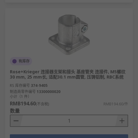
横梁
圆管
支柱型材
和其他几种类型
我们还提供各种
连接组件
，其中分为不同材质、 颜
色、结构组件尺寸， 以及固定件，例如
砖石锚栓
。
有库存
RS
欧时供应多款结构体系,连接件,现货库存当日发货.
Rose+Krieger 连接器支架和接头 基座管夹 连接件, M5螺纹
进入rs官网查看结构体系,连接件价格,图片,产品参数,
30 mm, 25 mm长, 适配30.1 mm圆管, 压铸铝制, RBC系统
库存。
RS 库存编号
374-9405
制造商零件编号
13300000020
小计（1 件）
RMB194.60
(不含税)
RMB194.60/件
数量