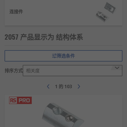
连接件
整体性：各要素无法单独实现体系功能，需通
过整体联动达成目标，缺一不可。
稳定性：在设计荷载或常规工况下，要素间连
2057 产品显示为 结构体系
接与配比合理，不易因局部变化导致整体失
效。
层次性：要素按功能或重要性划分层级（如建
筛选条件
筑的基础-主体-屋面、系统的硬件-软件-应
用），分工明确。
排序方式
相关度
适应性：可通过局部调整（如更换配件、优化
流程）适配外部环境变化，无需重构整体。
1
的
103
约束性：要素的位置、功能、互动方式受体系
规则限制，避免无序运行。
功能性：设计目标单一且明确，如建筑结构体
系聚焦“安全承重”，组织体系聚焦“高效执行”。
关联性：任一要素的状态变化（如建筑构件损