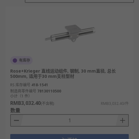
摄像
机器人
计算机直接制版系统
生物医疗样品处理
直线运动组件的类型
有库存
导向轴支座
Rose+Krieger 直线运动组件, 钢制, 30 mm直径, 总长
固定环
500mm, 适用于30 mm支柱型材
直线轴承
RS 库存编号
418-1541
制造商零件编号
78130110500
滚珠导轨
小计（1 件）
RMB3,032.40
(不含税)
RMB3,032.40/件
花键
数量
无油衬套/垫圈
直线导轨
电缆保护链