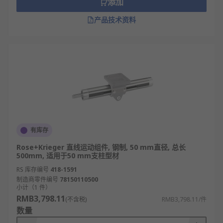
添加
滚珠丝杠
产品技术资料
梯形丝杠/滑动丝杠
交叉滚子导轨
V型导轨/线型导轨
驱动器
RS 欧时为您提供了不同品牌的直线运动组件，如
FlexLink、Rose+Krieger等多款不同规格、型号的产
品供您挑选，从而满足不同的应用场景需求。
有库存
欢迎查看和订购欧时电子的直线运动组件及相关产
Rose+Krieger 直线运动组件, 钢制, 50 mm直径, 总长
品，订购现货24小时内发货，线上下单满额免运费。
500mm, 适用于50 mm支柱型材
RS 库存编号
418-1591
制造商零件编号
78150110500
小计（1 件）
RMB3,798.11
(不含税)
RMB3,798.11/件
数量