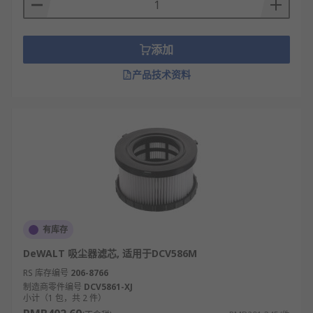
集尘袋：袋式吸尘器核心部件，用于过滤粉
尘、储存垃圾并回收物料。
滤网/滤芯：过滤空气中细小灰尘，可搭配HEPA
添加
滤网提升净化效果，需定期清洁更换。
产品技术资料
多功能吸嘴：适配缝隙、角落等狭小区域，实
现精细化清洁。
各类清洁刷：包含地刷、细节刷、电动除螨刷
等，满足不同场景清洁需求。
伸缩延长管：加长吸尘范围，方便清洁高处、
床底等难以触及位置。
吸尘软管：连接主机与刷头，柔韧性好，便于
灵活移动清洁。
有库存
吸尘器配件的规格
DeWALT 吸尘器滤芯, 适用于DCV586M
RS 库存编号
206-8766
吸头规格：直径10-30mm（缝隙吸头）、20-
制造商零件编号
DCV5861-XJ
小计（1 包，共 2 件）
50mm（圆刷吸头）、30-80mm（地刷吸