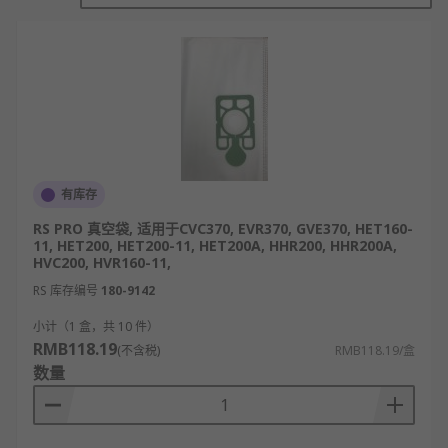
吸尘器配件的工作原理与吸尘器主机的负压吸尘原理
紧密配合，核心是辅助主机完成“吸尘-过滤-导向”的
完整清洁流程：吸头类配件通过特定结构贴合清洁表
面，引导主机产生的负压吸附灰尘、杂物，同时通过
滚刷旋转搅动顽固污渍，提升清洁效果；过滤类配件
利用孔隙拦截空气中的灰尘、颗粒物，防止二次污
染；连接类配件传导负压与灰尘，延长清洁范围、调
整清洁角度；辅助类配件则通过固定、收纳等功能，
保障清洁过程顺畅，所有配件协同作用，让吸尘器适
有库存
配不同场景、不同污渍的清洁需求。
RS PRO 真空袋, 适用于CVC370, EVR370, GVE370, HET160-
11, HET200, HET200-11, HET200A, HHR200, HHR200A,
吸尘器配件的特点
HVC200, HVR160-11,
RS 库存编号
180-9142
适配性强：不同品牌、型号的吸尘器配件可对
小计（1 盒，共 10 件）
应匹配，部分通用配件可跨品牌使用，更换便
RMB118.19
(不含税)
RMB118.19/盒
捷。
数量
功能针对性强：每类配件对应特定清洁需求，
如除螨吸头针对床品除螨，缝隙吸头针对狭小
缝隙，精准解决清洁痛点。