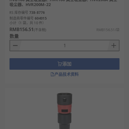
品清洁。
吸尘器、HVR200M-22
商用场景：大功率吸头、工业级滤芯用于酒
RS 库存编号
738-8776
店、商场、写字楼的大面积地面、地毯清洁。
制造商零件编号
604015
小计（1 袋，共 10 件）
工业场景：耐高温、防腐蚀配件用于工厂车间
RMB156.51
(不含税)
RMB156.51/袋
的灰尘、碎屑清洁，适配恶劣清洁环境。
数量
特殊场景：除螨吸头用于床品、沙发除螨；宠
物吸头用于清理宠物毛发；车载吸头用于汽车
内饰清洁。
添加
清洁维护：滤芯、毛刷等维修替换配件，用于
吸尘器日常保养，延长主机使用寿命。
产品技术资料
专业清洁：高空清洁配件用于天花板、吊灯清
洁，缝隙清洁配件用于空调、橱柜等狭小区域
清洁。
RS
为您提供了不同品牌的吸尘器配件，如
Karcher
、
DeWALT
、
RS PRO
、
Starmix
、
Festo
等多款不同规
格、型号的产品供您挑选，从而满足不同的应用场景