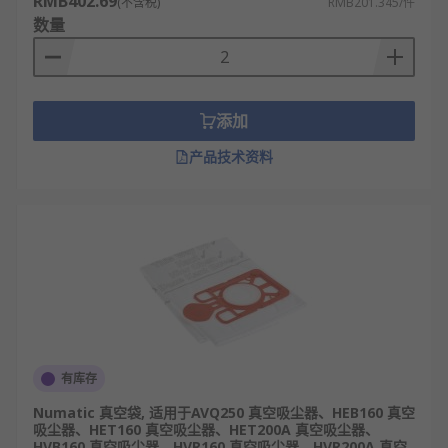
RMB402.69
头），适配不同清洁区域。
(不含税)
RMB201.345/件
数量
软管规格：长度0.5-2m，直径20-50mm，可伸
缩款拉伸长度可达3m以上，适配不同清洁距
离。
延长杆规格：长度50-150cm，可伸缩调节，适
添加
配不同身高与清洁高度（如天花板、地面）。
产品技术资料
滤芯规格：直径30-80mm，厚度5-20mm，孔
径0.1-10μm，分为HEPA滤芯、海绵滤芯等。
接口规格：常见32mm、35mm通用接口，部分
品牌为专用接口，需对应匹配主机型号。
材质规格：吸头多为ABS塑料+尼龙滚刷，滤芯
为HEPA纤维/海绵，延长杆为铝合金/不锈钢。
吸尘器配件的应用领域
有库存
家庭日常：吸头、软管、延长杆等用于客厅、
Numatic 真空袋, 适用于AVQ250 真空吸尘器、HEB160 真空
卧室、厨房、卫生间的地面、墙面、缝隙、床
吸尘器、HET160 真空吸尘器、HET200A 真空吸尘器、
HVB160 真空吸尘器、HVR160 真空吸尘器、HVR200A 真空