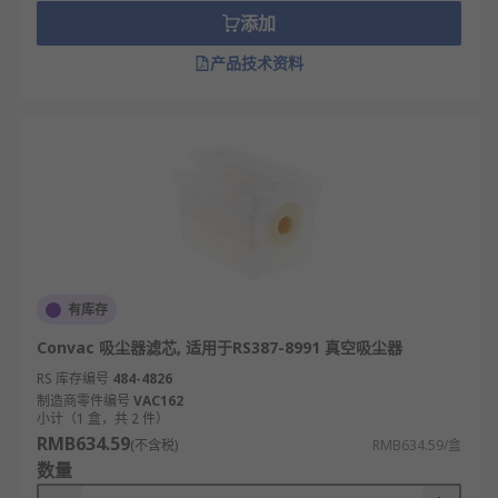
添加
材质耐用：多采用高强度塑料、金属、纤维等
材质，耐磨、抗冲击，能承受负压与日常磨
产品技术资料
损。
易清洁易维护：多数配件可拆卸、水洗，如滤
芯、吸头，清理方便，能长期保持清洁效果。
轻量化设计：体积小巧、重量轻，搭配主机使
用时不增加额外负担，操作灵活。
通用性广：部分核心配件（如软管、延长杆）
可适配同品牌不同型号吸尘器，降低更换成
本。
有库存
吸尘器有哪些配件？
Convac 吸尘器滤芯, 适用于RS387-8991 真空吸尘器
RS 库存编号
484-4826
吸尘器主要由电机、风机、吸尘组件、吸尘附件等构
制造商零件编号
VAC162
小计（1 盒，共 2 件）
成，吸尘部分包含滤尘器与集尘室，用于过滤和储存
RMB634.59
(不含税)
RMB634.59/盒
灰尘垃圾。吸尘附件包含软管、吸嘴、手柄等配件。
数量