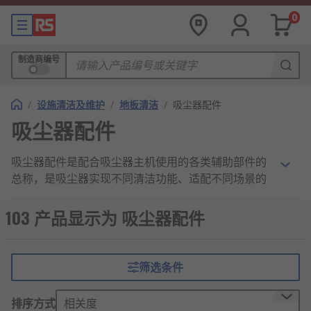
0
制造商编号
/
设施清洁及维护
/
地板清洁
/
吸尘器配件
吸尘器配件
吸尘器配件是配合吸尘器主机使用的各类辅助部件的
总称，是吸尘器实现不同清洁功能、适配不同场景的
核心支撑，涵盖吸头、软管、滤芯、延长杆等多种类
型，可弥补主机单一清洁短板，提升清洁效率与适配
103 产品显示为 吸尘器配件
性，是吸尘器正常运转、发挥完整清洁功能不可或缺
的组成部分。
筛选条件
吸尘器配件的工作原理
排序方式
相关度