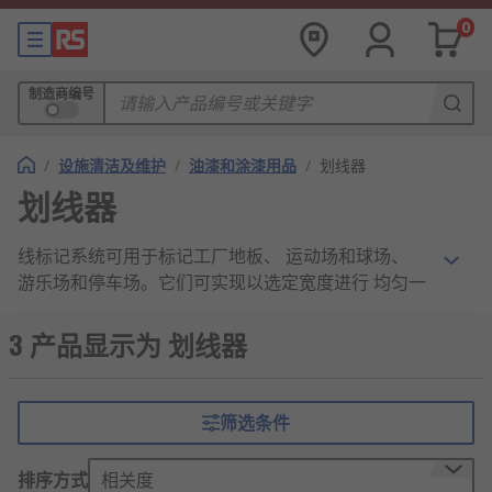
0
制造商编号
/
设施清洁及维护
/
油漆和涂漆用品
/
划线器
划线器
线标记系统可用于标记工厂地板、 运动场和球场、
游乐场和停车场。它们可实现以选定宽度进行 均匀一
致的专业标记， 并且过程高效、轻松，成本低。
3 产品显示为 划线器
线标记器可用作移动设备或在喷漆时用作手持式附
件， 带有遮蔽导板，可更改在所选区域上形成的线条
宽度。
筛选条件
排序方式
相关度