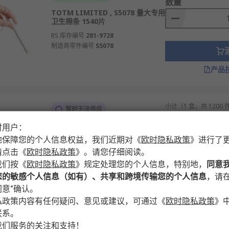
数量
TOTM LIMITED , S5078 量大专用
卫生棉条 1540片
RS 库存编号
281-9728
制造商零件编号
S5078
产品
小计（1 盒，共 1200 
暂时无法供应
RMB4,374.18
(不含
RS Better World
时用户：
数量
地保障您的个人信息权益，我们近期对
《
欧时隐私政策
》
进行了
TOTM LIMITED , S5114 日用 卫
生护垫 1200片
请点击
《
欧时隐私政策
》
。请您仔细阅读。
我们按
《
欧时隐私政策
RS 库存编号
》
规定处理您的个人信息，特别地，
281-9729
同意
制造商零件编号
S5114
您的敏感个人信息（如有）、共享和跨境传输您的个人信息
，请在
意”确认。
产品
私政策内容有任何疑问、意见或建议，可通过
《
欧时隐私政策
》
联系。
我们服务的关注和支持！