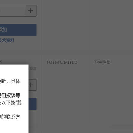
添加
技术资料
件）
TOTM LIMITED
卫生护垫
税)
RMB4,374.18/盒
更新，具体
我们按该等
以下按“我
添加
技术资料
中的联系方