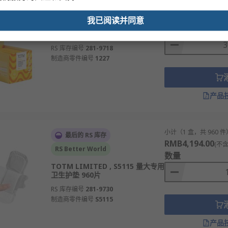
小计（1 包，共 30 件
有库存
RS Better World
RMB89.10
(不含税)
我已阅读并同意
TOTM LIMITED , 1227 日用 卫生
数量
棉条 30片
RS 库存编号
281-9718
制造商零件编号
1227
产品
小计（1 盒，共 960 件
最后的 RS 库存
RMB4,194.00
(不含
RS Better World
数量
TOTM LIMITED , S5115 量大专用
卫生护垫 960片
RS 库存编号
281-9730
制造商零件编号
S5115
产品