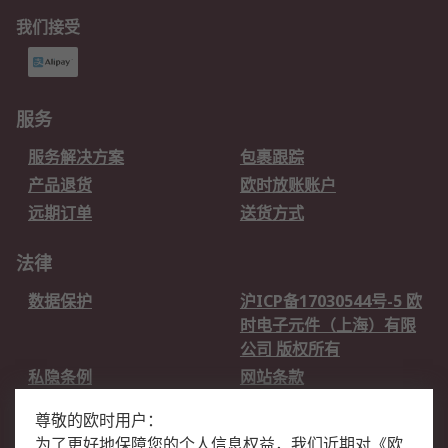
我们接受
服务
服务解决方案
包裹跟踪
产品退货
欧时放账账户
远期订单
送货方式
法律
数据保护
沪ICP备17030544号-5 欧
时电子元件（上海）有限
公司 版权所有
私隐条例
网站条款
邮件安全
销售条款和条件
尊敬的欧时用户：
为了更好地保障您的个人信息权益，我们近期对
《
欧