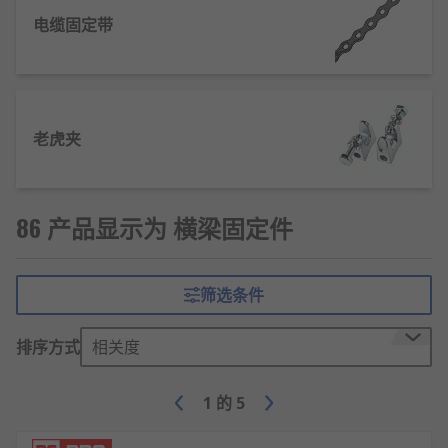
针对钢结构横梁、混凝土预制横梁、木质承重横梁等
电缆固定带
不同材质构件，通过螺栓紧固、焊接锚固或卡槽咬合
的方式，实现横梁与立柱、墙体、支架之间的刚性或
柔性固定，防止横梁松动、滑移或倾覆。
分散与传递结构载荷
老虎夹
将横梁所承受的竖向压力、水平剪力及弯矩载荷，均
匀传递至承重立柱或基础结构，降低局部连接部位的
86 产品显示为 横梁固定件
应力集中，提升整体结构的承重性能与抗变形能力。
适配复杂工况环境
筛选条件
部分搭载防腐涂层、抗震缓冲组件的型号，可适应潮
湿、腐蚀、震动等恶劣工况，同时满足抗震设防区域
排序方式
相关度
的结构安全要求，延长横梁及整体结构的使用寿命。
1
的
5
简化安装施工流程