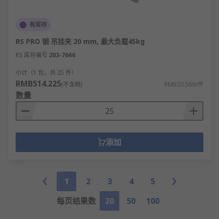
有库存
RS PRO 钢 吊挂夹 20 mm, 最大负载45kg
RS 库存编号
203-7666
小计（1 包，共 25 件）
RMB514.225
(不含税)
RMB20.569/件
数量
添加
1
2
3
4
5
每页结果数
20
50
100