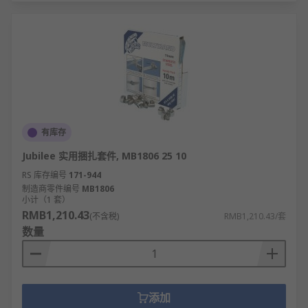
梁。
轨道交通行业：轨道支撑横梁、站台钢结构横
梁、地铁车辆段检修平台横梁、高铁声屏障支
架横梁。
新能源行业：光伏支架横梁、风电塔筒内部支
撑横梁、储能设备框架横梁、充电桩支架横
梁。
有库存
市政工程行业：路灯杆横梁、广告牌支架横
梁、天桥护栏横梁、城市管廊支撑横梁。
Jubilee 实用捆扎套件, MB1806 25 10
RS 库存编号
171-944
横梁固定件品牌
制造商零件编号
MB1806
小计（1 套）
RMB1,210.43
RS
为您提供了不同的横梁固定件品牌厂家，如
(不含税)
RMB1,210.43/套
RS
数量
PRO
、
BS SYSTEMS
、
SAM
等多款不同横梁固定件规
格、横梁固定件型号的产品供您挑选，您可以根据实
际要求进行横梁固定件批发从而满足不同的应用场景
需求。
添加