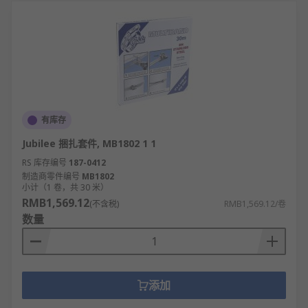
横梁固定件规格
材质规格：碳钢Q235B、不锈钢304/316、热镀
锌防腐钢材
尺寸规格：适配50×50mm~300×300mm等多种
横梁截面尺寸
有库存
Jubilee 捆扎套件, MB1802 1 1
横梁固定件应用领域
RS 库存编号
187-0412
制造商零件编号
MB1802
建筑工程行业：钢结构厂房横梁、高层建筑框
小计（1 卷，共 30 米）
架梁、装配式建筑预制横梁、桥梁承重横梁。
RMB1,569.12
(不含税)
RMB1,569.12/卷
数量
机械制造行业：重型设备机架横梁、生产线输
送系统横梁、机床支撑横梁、自动化设备框
架。
仓储物流行业：重型货架横梁、立体仓库框架
添加
横梁、物流分拣设备机架横梁、托盘货架支撑