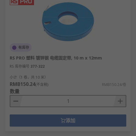
标准化设计的固定件可实现预制化安装，无需现场二
次加工，大幅缩短横梁架设的施工周期，降低人工成
本与施工难度。
横梁固定件类型
梁夹
：梁夹是一种可直接固定在横梁上、以便
有库存
电线或电缆固定在建筑框架上的设备。
RS PRO 塑料 镀锌钢 电缆固定带, 10 m x 12mm
电缆固定带
：电缆固定带是保持管道和电缆固
RS 库存编号
377-322
定和整齐有序的有效便捷工具。
小计（1 卷，共 10 米）
老虎夹
：老虎夹也称老虎卡，常用于将吊杆连
RMB150.24
(不含税)
RMB150.24/卷
接到钢梁结构且无需钻孔焊接。
数量
抗震型横梁固定件（阻尼缓冲型/滑移抗震
型）：自带缓冲或抗震结构，提升抗震抗冲击
能力，保障结构安全。
复合型横梁固定件（螺栓-焊接复合/卡槽-螺栓
添加
复合）：结合多种连接方式优势，兼顾安装效
率与连接可靠性。