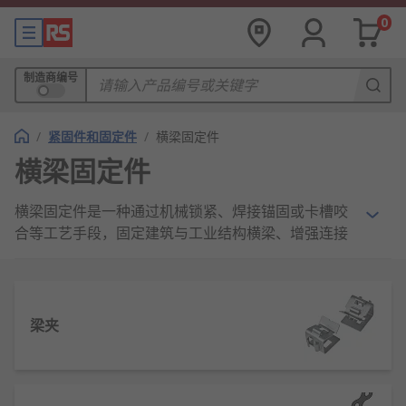
0
制造商编号
/
紧固件和固定件
/
横梁固定件
横梁固定件
横梁固定件是一种通过机械锁紧、焊接锚固或卡槽咬
合等工艺手段，固定建筑与工业结构横梁、增强连接
部位稳定性的五金配件，核心作用是解决横梁位移、
晃动或承重不足的问题，为各类承重结构提供安全可
靠的支撑保障。
梁夹
横梁固定件功能
稳固横梁连接节点