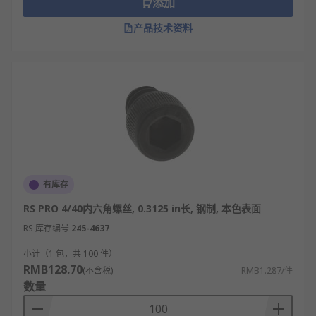
添加
用的扳手。所以，一般人不容易拆卸。
产品技术资料
内六角螺丝的应用
机器设备
家具
机床及其配件
RS 欧时
为您提供了不同品牌的内六角螺丝，如
RS
PRO
、
Yahata Neji
等多款不同规格、型号的产品供
有库存
您挑选，从而满足不同的应用场景需求。
RS PRO 4/40内六角螺丝, 0.3125 in长, 钢制, 本色表面
RS 库存编号
245-4637
小计（1 包，共 100 件）
RMB128.70
(不含税)
RMB1.287/件
数量