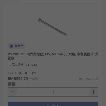
在使用中可以埋头处理：
即整个螺帽是沉到工件内部的，可保持工
件表面的平整、美观性。
安装方便：
相对于一字和十字槽型的螺丝，内六角螺
有库存
丝适合更多的装配场合，特别是狭窄的场
合。这是因为内六角形的螺丝拧60°就可
RS PRO M5 内六角螺丝, M5, 60 mm长, 六角, 本色表面 不锈
以图形还原。如果空间比较狭小，只要扳
钢制
手能拧动60度就能安装上螺丝，这是在拧
RS 库存编号
124-7353
动角度和边长相互妥协后的产物。所以，
小计（1 袋，共 50 件）
内六角螺丝在装配和维修时都很方便，调
RMB397.70
(不含税)
RMB397.70/袋
试也方便。
数量
不易拆卸：
我们平时常用的工具有活口扳手、螺丝刀
和呆扳手等，而拆卸内六角螺丝必须用专