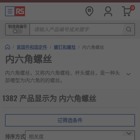
0
制造商编号
/
紧固件和固定件
/
螺钉和螺栓
/
内六角螺丝
内六角螺丝
内六角螺丝，又称内六角螺栓、杯头螺丝，是一种头
部槽型为内六角的的螺丝。
内六角螺丝的特点与优势
1382 产品显示为 内六角螺丝
能承受更大的载荷：
筛选条件
内六角螺丝的受力面有六个，相对于只有
两个面的一字螺钉和十字形螺钉更扛得住
排序方式
相关度
拧。