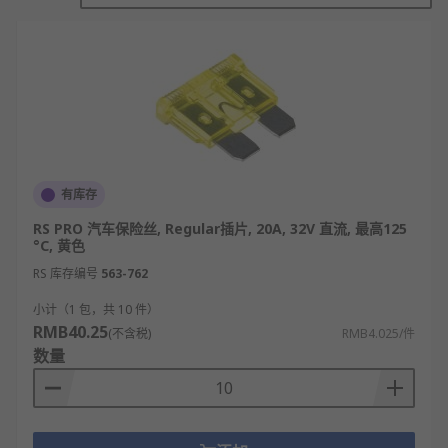
加，保险丝对于保护驾驶员和乘客至关重要。
片式保险丝使用标准颜色编码系统显示额定电
流。这可帮助您轻松查找和更换汽车内的保险
丝。
汽车保险丝的类型
片式保险丝是现代轿车和卡车中最常见的保险
有库存
丝类型。它们具有塑料主体和可插入插座的金
RS PRO 汽车保险丝, Regular插片, 20A, 32V 直流, 最高125
属叉齿。片式保险丝是简单的嵌入式元件，因
°C, 黄色
此可以轻松地安装在保险丝盒或保险丝座中。
RS 库存编号
563-762
虽然大多数现代车辆使用片式保险丝，但也有
小计（1 包，共 10 件）
其他类型。许多老式车辆仍然使用"Bosch"型或
RMB40.25
(不含税)
RMB4.025/件
陶瓷保险丝。古典车的修复通常仍需要这些老
数量
式的保险丝。
链路保险丝也常用于车辆中。它们适用于电流
和功率更大的应用。它们以条状的形式，或作
为"Midi链路保险丝"或"Mega链路保险丝"（根