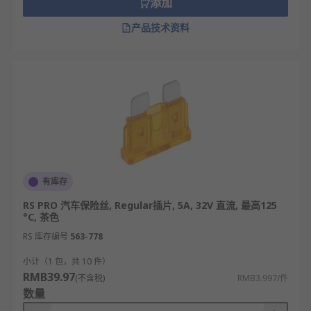
添加
据规格而定）出售。链路保险丝通常用螺栓固
定在保险丝盒或保险丝座中。
产品技术资料
RS 欧时为您提供了不同品牌的汽车保险丝， 如
力
特
、
库柏
、
Wickmann
等多款不同规格、型号的产品
供您挑选，从而满足不同的应用场景需求。
欢迎查看和订购
RS
的汽车保险丝及相关产品，订购现
货24小时内发货，线上下单满额免运费。
有库存
RS PRO 汽车保险丝, Regular插片, 5A, 32V 直流, 最高125
°C, 茶色
RS 库存编号
563-778
小计（1 包，共 10 件）
RMB39.97
(不含税)
RMB3.997/件
数量