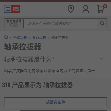
0
制造商编号
/
手动工具
/
专业工具
/
轴承拉拔器
轴承拉拔器
轴承拉拔器是什么？
轴承拉拔器是将内轴承从轴承座内取出的装置，是一
种拆轴承内套专用工具，其包括安装板、拉力螺栓和
通丝螺栓。
316 产品显示为 轴承拉拔器
轴承拉拔器的特点
筛选条件
实用新型结构合理而紧凑，能快速、方便的拆取不同