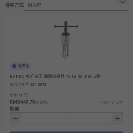
直径、长度的石墨和碳化硅轴承，而且在拆取时不会
排序方式
相关度
对内轴承造成损伤，因而极大的降低了因内轴承损坏
造成的产品成本的增加，也极大的提高了拆取内轴承
的工作效率。
轴承拉拔器的类型
机械拉拔器
用于更换轴承、滑轮联轴器或者以
相似的原理装配在一起其他部件，无需拆卸机
械或运转轴。有三爪或双爪型号可供选择，三
有库存
爪提供更好的负载分配和同心牵引作用，而两
RS PRO 杠杆按压 轴承拉拔器 19 to 45 mm, 2件
爪适用于有限空间。
RS 库存编号
434-2572
液压拉拔器
设计用于拉拔机械行业中的任何轴
小计（1 件）
承、皮带轮、齿轮、圆轮或其他紧固部件。使
RMB449.78
(不含税)
RMB449.78/件
用液压型号的主要特点之一是轴承拆卸工作更
数量
为简单、快速、安全。
重型钳口拉拔器
是十分通用的拉拔器，它们可
轻松有效地拆卸轴承。通过使用钳口，它们对