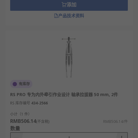
轴承的损伤比较小，拉拔轴承的整个操作过程
添加
轻松、安全。
产品技术资料
内部轴承拉拔器
可用于有效地从轴和外壳上拆
卸带槽滚珠轴承，而无需拆卸轴承。它又被称
为用户友好型选项，因为一些齿轮拉拔器套件
具有弹性固定环、有助于将拉拔臂固定到位。
RS 欧时为您提供了不同品牌的轴承拉拔器，如
RS
PRO
、
SKF
、
Gedore
、
STAHLWILLE
、
Facom
等多
款不同规格、型号的产品供您挑选，从而满足不同的
应用场景需求。
有库存
欢迎查看和订购欧时电子的轴承拉拔器及相关产品，
RS PRO 专为内外牵引作业设计 轴承拉拔器 50 mm, 2件
订购现货24小时内发货，线上下单满额免运费。
RS 库存编号
434-2566
小计（1 件）
RMB506.14
(不含税)
RMB506.14/件
数量