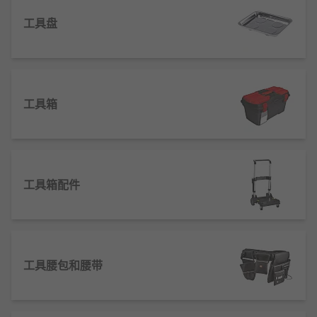
工具收纳与存储
工具盘
工具套件涵盖不同规格尺寸，从小型便携款到工业级
大容量款，可容纳手动工具、小型电动工具及配件。
工具套件类型
工具箱
手动工具套装
工具卷包
工具收纳包
工具箱配件
工具架
工具柜
工具套件规格
工具腰包和腰带
套装容量：12件套、24件套、46件套、88件套
等不同配置