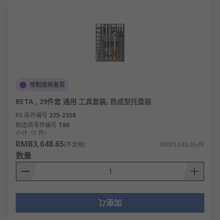
RS
为您提供了不同的工具套件品牌厂家，如
RS
PRO
、
Bahco
、
BETA
等多款不同工具套件规格、工
具套件型号的产品供您挑选，您可以根据实际要求进
行工具套件批发从而满足不同的应用场景需求。
欢迎查看和订购RS的工具套件及相关产品，订购现货
24小时内发货，线上下单满额免运费。
按制造商备货
BETA , 29件套 通用 工具套装, 热成型托盘装
RS 库存编号
225-2358
制造商零件编号
T80
小计（1 件）
RMB3,648.65
(不含税)
RMB3,648.65/件
数量
添加