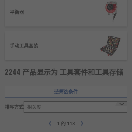
工具材质：碳钢锻造、铬钒钢淬火、不锈钢精
密加工、ABS工程塑料手柄
平衡器
工具套件应用领域
建筑装修行业：室内装修施工、门窗安装、水
电改造工位、墙面装饰作业
手动工具套装
汽车维修行业：4S店保养工位、汽修厂故障检
修、汽车美容改装作业
2244 产品显示为 工具套件和工具存储
电子电器行业：家电维修售后、手机数码拆
机、电路板焊接调试工位
机械制造行业：设备组装生产线、零部件加工
筛选条件
修整、工厂设备日常维护
工业加工行业：模具制造修整、五金配件加
排序方式
相关度
工、流水线设备检修
工具套件品牌
1
的
113