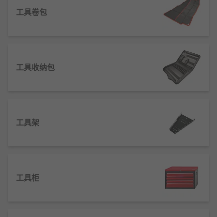
工具卷包
多场景装配与拆卸作业
针对螺丝、螺母、铆钉等各类连接件，通过
扳手
、
螺
丝刀
、
钳子
等配套工具实现快速装配、拆卸及精准紧
固，适配家具安装、设备维修、机械组装等多样化场
工具收纳包
景。
精准测量与标记定位
配备卷尺、水平仪、划线器、
角度尺
等测量工具，完
成长度、角度、水平度的精准测量和标记，保障作业
工具架
精度，避免因尺寸偏差导致的返工问题。
打磨修整与表面处理
借助砂纸、锉刀、打磨块、抛光轮等工具，对金属、
工具柜
木材、塑料等不同材质表面进行打磨、去毛刺、塑形
修整，提升工件表面光滑度与质感。