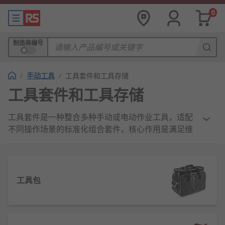
0
制造商编号
/
手动工具
/
工具套件和工具存储
工具套件和工具存储
工具套件是一种整合多种手动或电动作业工具，适配
不同操作场景的标准化组合套件，核心作用是满足维
修、安装、加工等各类作业需求，为专业从业者和手
工爱好者提供高效、便捷的一站式作业解决方案。工
具存储是通过收纳、保护、便携、高效取用的多维功
能整合，实现工具管理的规范化、场景化，既延长工
工具包
具使用寿命。
工具套件功能