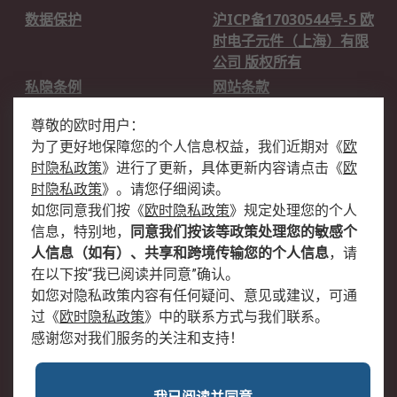
数据保护
沪ICP备17030544号-5 欧
时电子元件（上海）有限
公司 版权所有
私隐条例
网站条款
邮件安全
销售条款和条件
尊敬的欧时用户：
为了更好地保障您的个人信息权益，我们近期对
《
欧
关于欧时
时隐私政策
》
进行了更新，具体更新内容请点击
《
欧
欧时销售条款
账户和付款
时隐私政策
》
。请您仔细阅读。
如您同意我们按
《
欧时隐私政策
》
规定处理您的个人
企业集团
全球办事处
信息，特别地，
同意我们按该等政策处理您的敏感个
关于我们
新闻中心
人信息（如有）、共享和跨境传输您的个人信息
，请
加入我们
在以下按“我已阅读并同意”确认。
如您对隐私政策内容有任何疑问、意见或建议，可通
过
《
欧时隐私政策
》
中的联系方式与我们联系。
感谢您对我们服务的关注和支持！