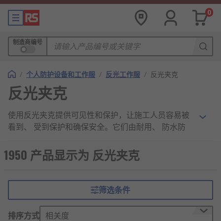
0
制造商编号
/
个人防护设备和工作服
/
反光工作服
/
反光夹克
反光夹克
使用反光夹克提供可见性和保护，让施工人员容易被
看到、 受到保护和确保安全。它们由耐用、 防水防
风材料制成，穿起来非常舒适，同时完全可洗。它们
有多种设计，例如：派克、 短夹克和连帽夹克，还具
1950 产品显示为 反光夹克
有多功能储物口袋。
反光夹克的主要特点
筛选条件
反光夹克是专为提高可见性和安全性而设计的服装，
排序方式
相关度