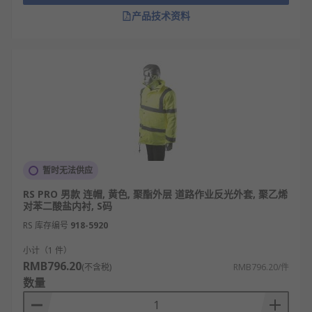
反光夹克通常提供多种尺码，从小号到特大号，确保
产品技术资料
不同体型的穿戴者都能找到合适的款式。这种尺码的
多样性使得反光夹克能够满足不同用户的需求，提升
穿着的舒适性和灵活性。
符合 EN 标准
大多数反光夹克符合欧洲标准（EN标准），确保其在
安全性和性能方面达到行业要求。这些标准涵盖了反
光材料的反射率、耐久性以及夹克的整体设计，确保
暂时无法供应
穿戴者在各种工作环境中都能获得最佳的保护。
RS PRO 男款 连帽, 黄色, 聚酯外层 道路作业反光外套, 聚乙烯
对苯二酸盐内衬, S码
反光夹克的应用
RS 库存编号
918-5920
工业应用
小计（1 件）
RMB796.20
建筑工地
(不含税)
RMB796.20/件
数量
仓库