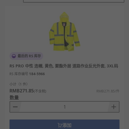
广泛应用于交通、建筑和其他需要高可见度的工作环
境。以下是其主要特点的详细说明：
确保安全
反光夹克的设计提高穿戴者在各种环境中的可见性。
通过使用高反光材料和亮色面料，在夜间或低光照条
件下，夹克能够有效反射光线，确保行人和司机能够
迅速识别穿戴者，从而降低事故发生的风险。
最后的 RS 库存
RS PRO 中性 连帽, 黄色, 聚酯外层 道路作业反光外套, 3XL码
温暖干燥
RS 库存编号
184-5966
许多反光夹克采用保暖材料，具有良好的隔热性能，
小计（1 件）
适合寒冷天气。此外，许多款式还具备防水功能，能
RMB271.85
(不含税)
RMB271.85/件
够有效抵御雨水和风寒，保持穿戴者的干燥和舒适。
数量
这使得反光夹克不仅适用于工作场景，也适合日常穿
着。
尺码广泛
添加