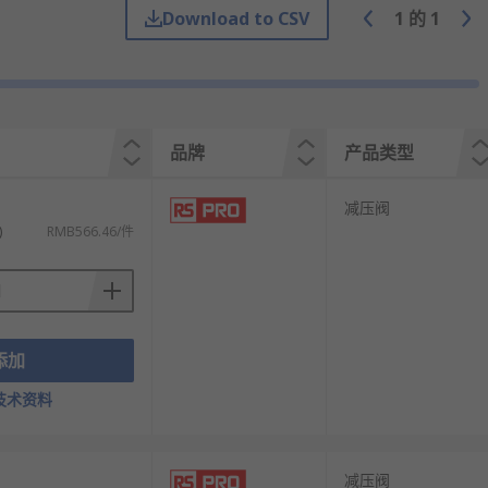
Download to CSV
1
的
1
力变化来驱动阀芯运动。
转换。
品牌
产品类型
阀芯开大，实现自动稳压。
工况的精确控制。
减压阀
)
RMB566.46/件
添加
技术资料
减压阀