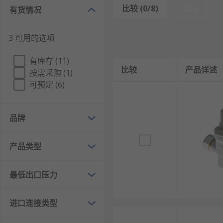
比较 (0/8)
重设
有货情况
减压阀的工作原理
3 可用的选项
压力平衡原理：利用阀后压力（出口压力）与调节
节流减压原理：通过改变阀芯与阀座之间的流通面
有库存 (11)
比较
产品详述
自动调节原理：当出口压力升高时，作用在膜片上
按需采购 (1)
可预定 (6)
先导控制原理（先导式）：采用小流量先导阀控制
直接作用原理（直接式）：出口压力直接作用在膜
品牌
压力反馈原理：通过内部压力反馈通道将出口压力
溢流稳压原理：当出口压力异常升高超过设定值时
产品类型
差动控制原理：利用阀芯上下端面积差产生控制力
减压阀的特点
最低出口压力
稳压特性：能够将波动的进口压力稳定在设定的出
进口连接类型
安全保护：防止下游设备因压力过高而损坏，起到