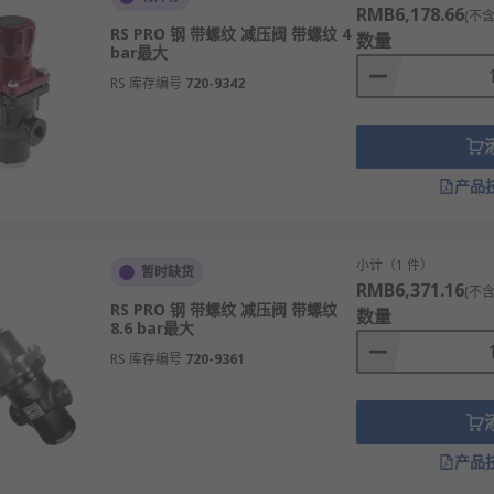
产生的噪声。
RMB6,178.66
(不含
RS PRO 钢 带螺纹 减压阀 带螺纹 4
数量
现复杂控制功能。
bar最大
实现出口压力设定值的调整。
RS 库存编号
720-9342
结构，适用于蒸汽、气体、液体等。
等级设备的用能需求。
产品
自动关闭防止倒流。
小计（1 件）
暂时缺货
RMB6,371.16
(不含
动阀瓣，结构简单，响应快，适用于小流量工况。
RS PRO 钢 带螺纹 减压阀 带螺纹
数量
8.6 bar最大
压降比大，适用于高压差和大流量场合。
RS 库存编号
720-9361
能力强，适用于高压蒸汽系统。
，灵敏度高，适用于气体和液体介质。
关系，主要用于消防给水系统。
产品
，满足不同工况需求。