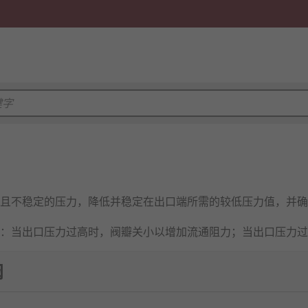
且不稳定的压力，降低并稳定在出口端所需的较低压力值，并确
：当出口压力过高时，阀瓣关小以增加流通阻力；当出口压力过
阀
水管网及石油化工等领域，是保证下游设备在安全、稳定压力下