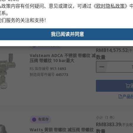
制造商零件编号
CA-RS/533451
私政策内容有任何疑问、意见或建议，可通过
《
欧时隐私政策
》
联系。
我们服务的关注和支持！
产品
我已阅读并同意
小计（1 件）
按制造商备货
RMB14,575.52
(不
Valsteam ADCA 不锈钢 带螺纹 减
数量
压阀 带螺纹 10 bar最大
RS 库存编号
917-1693
制造商零件编号
445773
产品
小计（1 件）
有库存
RMB383.39
(不含税
Watts 黄铜 带螺纹 减压阀 带螺纹
数量