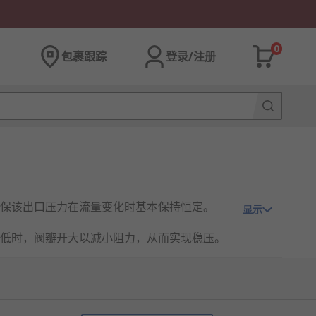
0
包裹跟踪
登录/注册
保该出口压力在流量变化时基本保持恒定。
显示
低时，阀瓣开大以减小阻力，从而实现稳压。
工作的关键装置，兼具安全保护和节能降耗的