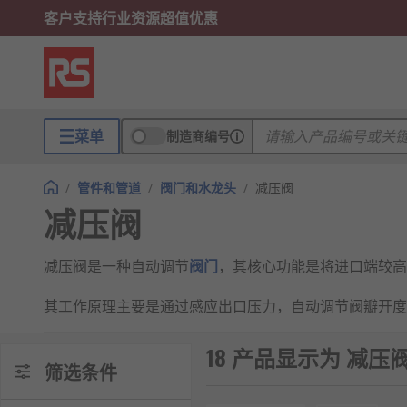
客户支持
行业资源
超值优惠
菜单
制造商编号
/
管件和管道
/
阀门和水龙头
/
减压阀
减压阀
减压阀是一种自动调节
阀门
，其核心功能是将进口端较高
其工作原理主要是通过感应出口压力，自动调节阀瓣开度
根据结构可分为直接作用式和先导式等。
18 产品显示为 减压
减压阀广泛应用于蒸汽系统、气动设备、燃气供应、给排
筛选条件
作用。