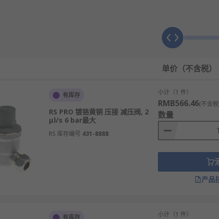
弹簧的预设力进行比较并保持动态平衡，通过膜片或活塞感应压
积形成局部阻力，消耗流体压力能，实现进口高压到出口低压的
单价（不含税）
的力增大压缩弹簧使阀芯关小；当出口压力降低时，弹簧力推动
主阀膜片上的压力，利用流体自身能量放大控制力，实现高压差
小计（1 件）
有库存
片上与弹簧力平衡，结构简单，适用于中低压差和小流量场合。
RMB566.46
(不含税
RS PRO 镀铬黄铜 压接 减压阀, 2
数量
引至感应元件，构成闭环控制系统确保压力稳定。
μl/s 6 bar最大
，通过溢流通道释放多余压力，保护下游设备安全。
RS 库存编号
431-8888
，增强调节灵敏度并减小进口压力波动的影响。
产品
口压力值，保证下游系统压力恒定。
超压保护作用。
小计（1 件）
有库存