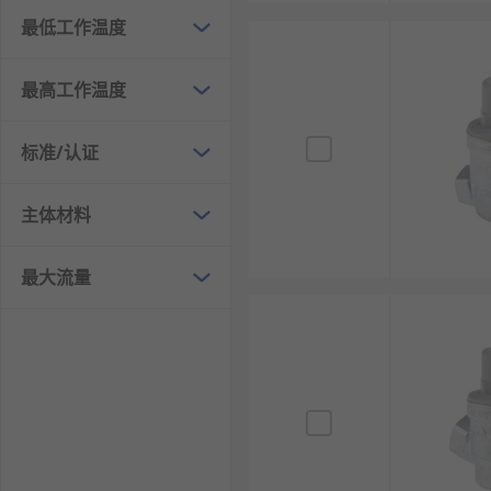
固定比例减压阀：减压比为固定值不可调节，结构
最低工作温度
差压减压阀：控制进出口之间的压差保持恒定，用
最高工作温度
减压阀的应用领域
标准/认证
蒸汽系统：用于锅炉蒸汽主管、换热设备前级，将
气动控制系统：在压缩空气站出口和气动设备前级
主体材料
给水排水系统：高层建筑给水分区减压，保证用水
燃气供应：在燃气调压站和用户入口处，将管网压
最大流量
石油化工：在工艺管道中对各种工艺介质进行压力
电力行业：用于电站锅炉给水、蒸汽取样等系统，
消防系统：在消防泵出口和高区消火栓前设置减压
实验室设备：为精密仪器提供稳定的气源、水源压
RS 欧时
为您提供了不同品牌的减压阀，如
RS PRO
、
Spir