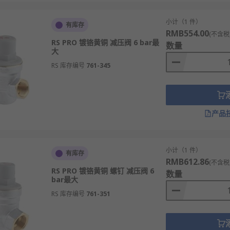
简单成本低。
于需要稳定压降的系统。
小计（1 件）
有库存
RMB554.00
(不含税
RS PRO 镀铬黄铜 减压阀 6 bar最
数量
大
RS 库存编号
761-345
高压蒸汽减压至使用设备所需压力。
，稳定供给压力保证执行元件正常工作。
点压力适中并防止管网超压。
产品
力降至燃具额定工作压力。
调节，满足反应器和塔设备操作要求。
小计（1 件）
保持恒定的工作压力。
有库存
RMB612.86
(不含税
阀，防止灭火时管网超压。
RS PRO 镀铬黄铜 螺钉 减压阀 6
数量
bar最大
力，确保实验数据准确性。
RS 库存编号
761-351
ax Sarco
、
Cistermiser
等多款不同规格、型号的产品供您挑选