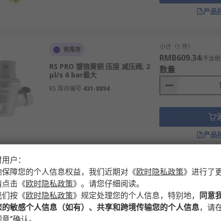
产品
时内发货，线上下单满额免运费。
小计（1 件）
有库存
RMB609.34
(不含税
RS PRO 镀铬黄铜 压接 减压阀, 2
数量
μl/s 6 bar最大
RS 库存编号
431-8894
产品
时用户：
小计（1 件）
地保障您的个人信息权益，我们近期对
《
欧时隐私政策
》
进行了
有库存
RMB746.47
(不含税
请点击
《
欧时隐私政策
》
。请您仔细阅读。
Altecnic 黄铜 带螺纹 减压阀 带螺
数量
我们按
《
欧时隐私政策
》
规定处理您的个人信息，特别地，
同意
纹 6 bar最大
您的敏感个人信息（如有）、共享和跨境传输您的个人信息
，请在
RS 库存编号
777-0346
意”确认。