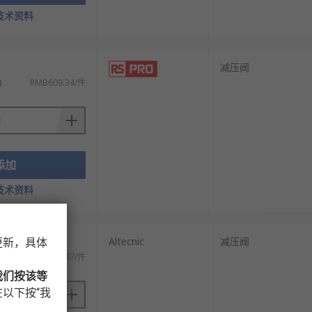
技术资料
减压阀
)
RMB609.34/件
添加
技术资料
Altecnic
减压阀
更新，具体
)
RMB746.47/件
我们按该等
以下按“我