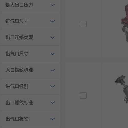
节能降噪：通过降低压力减少流体输送能耗和流速
最大出口压力
结构紧凑：现代减压阀设计精巧，在有限空间内实
进气口尺寸
调节方便：通过调节螺丝可轻松改变弹簧预紧力，
介质适应性：可根据不同介质特性选择相应材质和
出口连接类型
压力分级：可将管网压力分级配置，满足不同压力
自闭功能：当进口压力低于设定出口压力时，阀门
出气口尺寸
减压阀的类型
入口螺纹标准
直接作用式减压阀：利用膜片直接感应出口压力驱
先导式减压阀：通过先导阀放大控制力，精度高，
进气口性别
活塞式减压阀：采用活塞作为压力感应元件，承压
出口螺纹标准
薄膜式减压阀：使用橡胶或金属薄膜作为感应元件
比例式减压阀：出口压力与进口压力保持固定比例
出气口极性
可调式减压阀：出口压力可在工作范围内连续调节