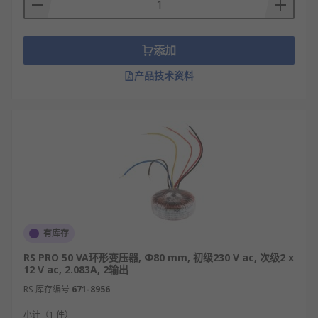
环形变压器规格
功率规格：20W、50W、100W、200W、
添加
300W、500W、1000W、5000W、10kW等
产品技术资料
输入电压：AC220V、AC110V、AC380V，可定
制双电压输入
输出电压：AC12V、24V、36V、48V、110V、
220V等，可按需定制
频率范围：50Hz、60Hz，适配工频供电系统
绝缘等级：B级、F级，耐压强度高，安全稳定
外形尺寸：根据功率不同，外径100–300mm，
高度40–150mm
有库存
环形变压器的应用
RS PRO 50 VA环形变压器, Φ80 mm, 初级230 V ac, 次级2 x
12 V ac, 2.083A, 2输出
音响设备：功放、胆机、调音台，低噪音、音
RS 库存编号
671-8956
质纯净
小计（1 件）