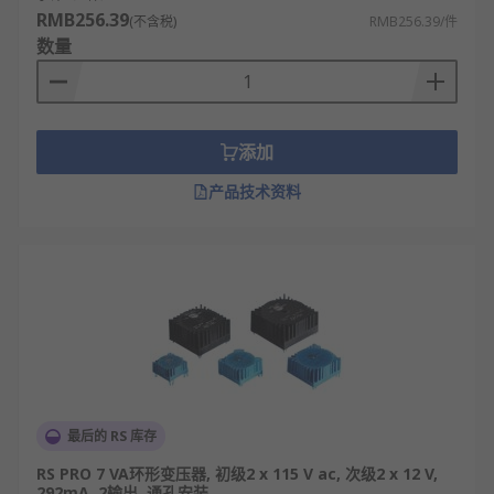
医疗仪器：监护仪、理疗设备、检测仪器，安
RMB256.39
(不含税)
RMB256.39/件
全隔离、干扰小
数量
工控设备：PLC电源、伺服控制、自动化设备，
稳定可靠
家电电器：空调、热水器、音响、智能控制主
添加
板供电
产品技术资料
灯光音响：舞台灯光、LED电源、音响功放，效
率高发热量小
安防监控：门禁、报警主机、监控电源，稳
压、抗干扰强
仪器仪表：测量仪器、实验设备、精密仪表，
低漏磁、高精度
通信电源：通信设备、广播设备、基站供电，
节能耐用
最后的 RS 库存
如何选择适合设备的环形变压器
RS PRO 7 VA环形变压器, 初级2 x 115 V ac, 次级2 x 12 V,
292mA, 2输出, 通孔安装