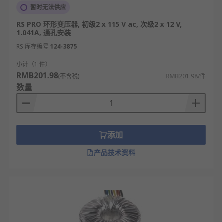
Nuvote MTalema
、
Block
等多款不同规格、型号的
暂时无法供应
产品供您挑选，从而满足不同的应用场景需求。
RS PRO 环形变压器, 初级2 x 115 V ac, 次级2 x 12 V,
1.041A, 通孔安装
欢迎查看和订购RS的环形变压器及相关产品，订购现
RS 库存编号
124-3875
货24小时内发货，线上下单满额免运费。
小计（1 件）
RMB201.98
(不含税)
RMB201.98/件
数量
添加
产品技术资料