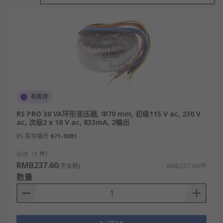
便会通入交变电流，由此产生交变磁场。环形铁芯会
将交变磁场高效汇聚并传导，使穿过的副线圈感应出
同频率的交变电动势，进而实现电能的传输与转换。
其次，环形变压器的铁芯为闭合环状结构，且绕组均
匀紧密绕制，能大幅降低漏磁通与磁滞损耗，减少能
量损耗，同时有效抑制电磁干扰，保障供电环境的稳
定。
有库存
最后，根据副线圈的匝数差异，可实现电压的升高或
RS PRO 30 VA环形变压器, Φ70 mm, 初级115 V ac, 230 V
降低，满足不同用电设备的额定需求。合理选用环形
ac, 次级2 x 18 V ac, 833mA, 2输出
变压器，还能凭借其体积小、效率高、散热好的特
RS 库存编号
671-9081
点，为各类电气设备提供稳定、纯净的电源输出。
小计（1 件）
环形变压器的特点
RMB237.60
(不含税)
RMB237.60/件
数量
尺寸小、重量轻：由于使用环形铁芯，相比传
统变压器体积更小、重量更轻。
高效节能：在变换电压时，能够减少能量损