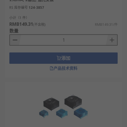
确定功率大小：设备总功率×1.2~1.5倍预留余
RS 库存编号
124-3857
量，避免满载发热、过载损坏。
小计（1 件）
核对输入电压：家用/工控常用AC220V，设备
RMB149.31
(不含税)
RMB149.31/件
是110V就要选对应输入款。
数量
匹配输出电压：严格按设备供电要求选
12V/24V/36V/48V等，多组输出要分别对应。
关注用途需求：音响选低噪声环形变压器，医
添加
疗/精密仪器选隔离型，工控选足功率款。
产品技术资料
看安装尺寸：根据设备空间选外径、高度合适
的环形变压器，方便固定布线。
重视安全指标：选绝缘达标、温升低、漏磁
小、带过热保护的正规产品。
优先足功率、纯铜线圈：功率不虚标、铜线损
耗小、效率高、寿命更长。
RS
为您提供了不同品牌的环形变压器，如
RS PRO
、