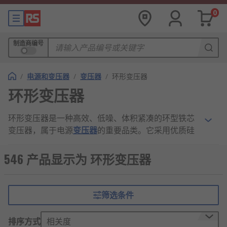
0
制造商编号
/
电源和变压器
/
变压器
/
环形变压器
环形变压器
环形变压器是一种高效、低噪、体积紧凑的环型铁芯
变压器，属于电源
变压器
的重要品类。它采用优质硅
钢片卷绕成闭合环形铁芯，绕组均匀环绕铁芯排布，
磁路短、漏磁极小，因此转换效率高、空载损耗低、
546 产品显示为 环形变压器
电磁干扰弱。
环形变压器工作原理
筛选条件
首先，需将环形变压器接入适配的交流电路，原线圈
排序方式
相关度