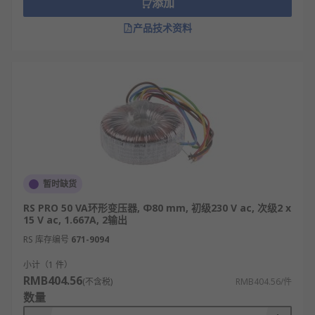
添加
失，提高能效。
输出电压稳定：能够保证输出电压的稳定性，
产品技术资料
使得接入变压器的电子设备正常运行。
低损耗：由于的特殊结构，环形变压器具有较
低的漏磁和铁损耗。
环形变压器类型
按用途分类：电源环形变压器、音频环形变压
器、隔离环形变压器、控制环形变压器
暂时缺货
按功率分类：小功率环形变压器、中功率环形
RS PRO 50 VA环形变压器, Φ80 mm, 初级230 V ac, 次级2 x
变压器、大功率环形变压器
15 V ac, 1.667A, 2输出
按输入电压分类：220V环形变压器、380V环形
RS 库存编号
671-9094
变压器、宽电压输入环形变压器
小计（1 件）
按输出形式分类：单输出环形变压器、双输出
RMB404.56
(不含税)
RMB404.56/件
环形变压器、多组输出环形变压器
数量