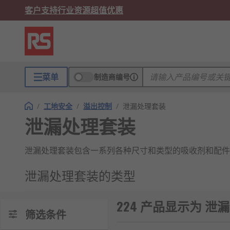
客户支持
行业资源
超值优惠
菜单
制造商编号
/
工地安全
/
溢出控制
/
泄漏处理套装
泄漏处理套装
泄漏处理套装包含一系列各种尺寸和类型的吸收剂和配件
泄漏处理套装的类型
泄漏处理套装的具体内容可能因品牌而异，但一般包含以
224 产品显示为 泄
筛选条件
吸附剂
：用于快速吸收泄漏的液体，帮助控制和清