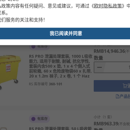
红色安全标签, 1 x 用户手册, 1 x 车
私政策内容有任何疑问、意见或建议，可通过
《
欧时隐私政策
》
轮箱
联系。
RS 库存编号
771-6503
我们服务的关注和支持！
产品
我已阅读并同意
小计（1 套）
有库存
RMB14,946.36
(不
RS PRO 泄漏处理套装, 1000 L吸收
数量
能力, 适用于耐酸, 耐碱, 抗化学性,
套装内含500 x 垫, 1 x 4 个倒入式
前轮箱, 60 x 危险废物袋60 x 扎带,
20 x 1.2m 袜子, 2 x 卷, 1 个 Haz
RS 库存编号
360-101
产品
小计（1 套）
有库存
RMB963.39
(不含税
RS PRO 泄漏处理套装, 50 L吸收能