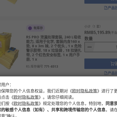
产品
小计（1 套）
有库存
RMB5,195.89
(不含
RS PRO 泄漏处理套装, 240 L吸收
数量
能力, 适用于化学, 套装内含160 x
垫, 8 x 3m 袜, 2 个枕头 , 1 x 危险
警示胶带, 18 x 垃圾袋 , 18 拉链扎
带, 2 个红色安全标签, 1 x 用户手
册, 1 x
RS 库存编号
771-6513
产品
时用户：
地保障您的个人信息权益，我们近期对
《
欧时隐私政策
》
进行了
小计（1 套）
有库存
请点击
《
欧时隐私政策
》
。请您仔细阅读。
RMB2,883.32
(不含
RS PRO 泄漏处理套装, 120 L吸收
我们按
《
欧时隐私政策
》
规定处理您的个人信息，特别地，
同意
数量
能力, 适用于油, 套装内含60 个垫, 6
您的敏感个人信息（如有）、共享和跨境传输您的个人信息
，请在
x 3m 袜, 2 个枕头 , 1 x 危险警示胶
带, 10 个垃圾袋 , 10 拉链扎带, 2 个
意”确认。