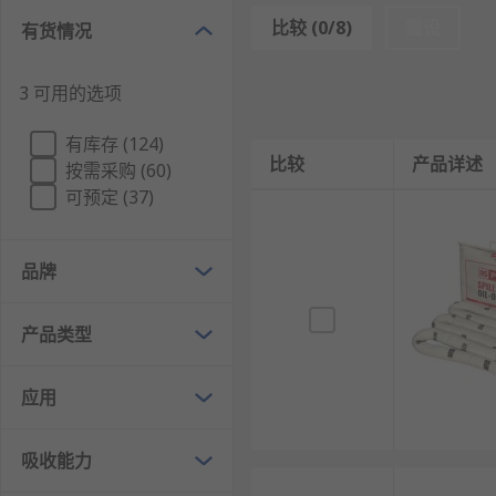
条状和片状吸附棉
根据用途分为：
比较 (0/8)
重设
有货情况
吸油专用
（用于油和碳氢化合物液体）
3 可用的选项
通用型
（适用于油、水和一般化学物质）
化学吸液型
（针对有害和腐蚀性液体）
有库存 (124)
比较
产品详述
按需采购 (60)
擦拭纸若干
：用于清理表面残留的液体，确保彻底
可预定 (37)
防化手套若干副
：保护手部，防止有害化学物质直
防化垃圾袋和扎绳若干个
：用于安全处置污染物和
品牌
护目镜若干个
：保护眼睛，防止化学品溅入眼中。
《应急救援指南》一本
：提供泄漏应急处理的步骤
产品类型
化学品安全技术说明书 (MSDS)
：提供化学品的安
应用
这些配件共同构成了完整的泄漏处理套装，确保在泄漏事
泄漏处理套装的应用
吸收能力