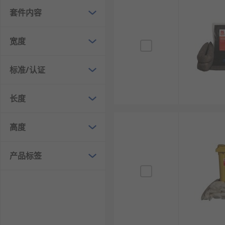
泄漏处理套装在多种环境中发挥着重要作用，主要包括以
套件内容
工业环境
：在工厂和生产车间，处理液体泄漏（如
宽度
实验室
：在化学实验室中，及时处理泄漏的化学品
汽车维修
：在汽车维修过程中，处理机油、冷却液
标准/认证
建筑工地
：施工现场常常涉及各种液体材料，泄漏
家庭使用
：在家庭中，处理如油漆、清洁剂等化学
长度
应急救援
：在紧急情况下，泄漏处理套装提供快速
高度
RS为您提供了不同品牌的泄漏处理套装，如Ecospill L
产品标签