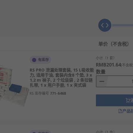
单价（不含税）
清洁。
接接触皮肤。
小计（1 套）
有库存
RMB201.64
清理后的废弃物。
(不含税
RS PRO 泄漏处理套装, 15 L吸收能
数量
力, 适用于油, 套装内含8 个垫, 3 x
1.2 m 袜子, 2 个垃圾袋 , 2 条拉链
和指导，帮助用户正确应对泄漏事件。
扎带, 1 x 用户手册, 1 x 夹式袋
全信息和处理建议，确保用户了解所使用物质的性质和风险。
RS 库存编号
771-6468
故中能够迅速有效地应对。
产品
小计（1 件）