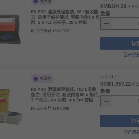
有库存
下几个方面：
RMB201.39
(不含税
RS PRO 泄漏处理套装, 26 L吸收能
数量
油、化学品等）是维护安全和环保的重要措施。
力, 适用于维护要求, 套装内含1 x 危
险, 2 x 1.2 米袜子, 20 x 衬垫
可以防止事故和污染，保护工作人员的安全。
RS 库存编号
189-0072
等泄漏，确保工作环境的整洁和安全。
处理套装帮助控制和清理意外泄漏，避免对环境的影响。
产品
品的泄漏，保护家人和宠物的安全。
应对措施，帮助控制和清理泄漏，降低事故风险。
小计（1 件）
有库存
td 、RS PRO、Lubetech等多款不同规格、型号的产品供您
RMB1,957.22
(不含
RS PRO 泄漏处理套装, 105 L吸收
数量
能力, 适用于油, 套装内含60 x 垫片,
3 个枕头, 4 x 衬套, 4 x 3m 套筒
RS 库存编号
189-0069
产品