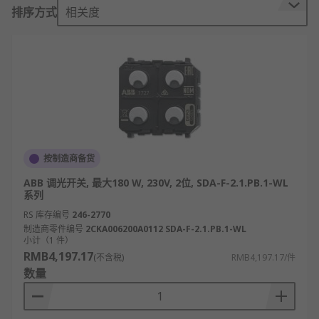
调光开关通过改变电源流经负载的时间，进而
排序方式
相关度
改变了电光源的输入的电压和电流来获得不同
强度的光输出，采用单火线输入的接线方式，
可直接替换现有的墙壁开关。
调光开关的类型
按操作方式分类：
旋钮调光开关
按制造商备货
触摸调光开关
ABB 调光开关, 最大180 W, 230V, 2位, SDA-F-2.1.PB.1-WL
系列
按键调光开关
RS 库存编号
246-2770
遥控调光开关
制造商零件编号
2CKA006200A0112 SDA-F-2.1.PB.1-WL
小计（1 件）
感应调光开关
RMB4,197.17
(不含税)
RMB4,197.17/件
数量
调光开关的应用