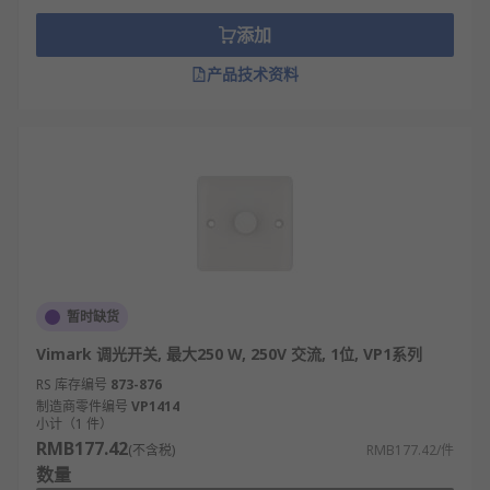
调光开关能满足人们在不同的时候对灯光亮度
的不同需求，能直接替换现有的墙壁开关。适
添加
用于家庭居室、公寓、酒店、医院等公共场
产品技术资料
所。
随着生活水平的提高，人们离不开光，更离不
开对光的质量的要求。调光开关的需求可以大
体分为三类：
功能型调节光线的需要，如进门的玄关、
会议室等；
家居生活中舒适性和生活格调的体现，比
如对灯光的明暗搭配，色温冷暖，既可以
暂时缺货
根据环境的需要进行调节，也可以起到烘
Vimark 调光开关, 最大250 W, 250V 交流, 1位, VP1系列
托氛围的作用；
RS 库存编号
873-876
环保节能的需要，比如公共场所的节能需
制造商零件编号
VP1414
求。比如停车场照明、商场照明、道路照
小计（1 件）
明等。
RMB177.42
(不含税)
RMB177.42/件
数量