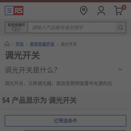
0
制造商编号
/
开关
/
家用安装开关
/
调光开关
调光开关
调光开关是什么？
调光开关，又称调光器，是改变照明装置中光源的光
通量、调节照度水平的一种电气装置。
54 产品显示为 调光开关
调光开关的工作原理
从原理上，调光开关是通过控制和改变可控硅
筛选条件
的相位角来控制导通程度。