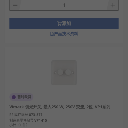
RS 欧时为您提供了不同品牌的调光开关，如Bodo
Ehmann、MK Electric、Siemens等多款不同规格、
型号的产品供您挑选，从而满足不同的应用场景需
求。
添加
欢迎查看和订购欧时电子的调光开关及相关产品，订
产品技术资料
购现货24小时内发货，线上下单满额免运费。
暂时缺货
Vimark 调光开关, 最大250 W, 250V 交流, 2位, VP1系列
RS 库存编号
873-877
制造商零件编号
VP1415
小计（1 件）