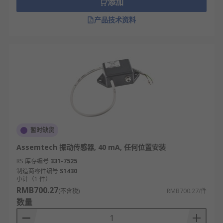
添加
无需供电即可工作，低功耗、节能，适配长期
产品技术资料
待机设备。
抗震动、抗冲击性好，不易误触发，适应复杂
工况环境。
使用寿命长，机械结构耐用，可实现多次频繁
触发。
倾斜开关的类型
按触发结构：滚珠式倾斜开关、水银式倾斜开
暂时缺货
关、摆锤式倾斜开关
Assemtech 振动传感器, 40 mA, 任何位置安装
按触发角度：单向倾斜开关、双向倾斜开关、
RS 库存编号
331-7525
全方位倾斜开关
制造商零件编号
S1430
小计（1 件）
按连接形式：球笼式开关、电解倾斜开关、力
RMB700.27
(不含税)
RMB700.27/件
平衡传感器
数量
按安装形式：贴片式倾斜开关、插件式倾斜开