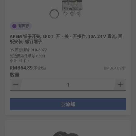
双刀单掷开关 (DPST)：两组独立但联动的
SPST开关，同步控制两路电路的通断。
双刀双掷开关 (DPDT)：两组独立但联动的
有库存
SPDT开关，可同时切换两路电路的流向或切换
APEM 钮子开关, SPDT, 开 - 关 - 开操作, 10A 24 V 直流, 面
两对连接。
板安装, 螺钉端子
中心关断开关 (Center Off)：多用于
RS 库存编号
910-8077
SPDT/DPDT类型，增加中间关断位置，提供
制造商零件编号
639H
“开-A / 关 / 开-B”功能。
小计（1 件）
RMB64.89
(不含税)
RMB64.89/件
船型开关/翘板开关：通过按压一端翘起另一端
数量
来控制开关位置（类似船体起伏），常用作电
源主开关。
微型拨动开关/滑动开关：体积小巧，拨杆短
小，适用于空间受限的PCB或小型电子设备
添加
（如开发板）。
拨动开关的应用领域