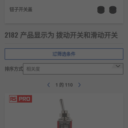
移。
钮子开关盖
多掷位联动：多极多掷开关通过同一操作柄联
动多个触点组，实现多路电路的同步切换（如
双刀双掷开关）。
2182 产品显示为 拨动开关和滑动开关
拨动开关的特点
操作直观便捷：拨动动作符合人体工程学，单
筛选条件
手即可完成档位切换，适合需要频繁操作的场
景。
排序方式
相关度
结构紧凑耐用：体积最小可达5mm×8mm，采
用金属或高强度塑料外壳，耐振动（50G冲
1
的
110
击）、耐磨损。
通断可靠性高：触点接触电阻稳定，切换时电
弧抑制设计（如灭弧槽）减少触点损耗，寿命
通常≥5万次。
电压电流适配广：工作电压覆盖3V
250V AC/DC，
10A，适配不同功率电路。
电流范围0.1A