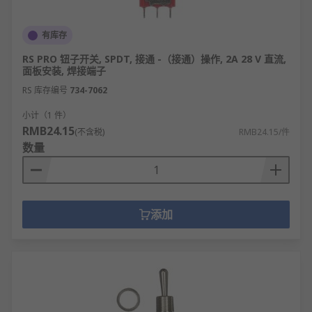
安装方式灵活：支持面板嵌入式、PCB焊接
式、导线直连式等安装，适配各类设备结构设
有库存
计。
RS PRO 钮子开关, SPDT, 接通 -（接通）操作, 2A 28 V 直流,
面板安装, 焊接端子
环境适应性强：防水型可达IP67，耐高温型可
在-40℃~125℃环境工作，满足工业、户外场景
RS 库存编号
734-7062
需求。
小计（1 件）
成本效益突出：相比旋钮开关、按钮开关，结
RMB24.15
(不含税)
RMB24.15/件
构简单且量产成熟，单价低至0.5元起，适合低
数量
成本方案。
拨动开关的类型
添加
单刀单掷开关 (SPST)：最基础类型，一组触
点，仅有两个位置（开/关），控制单一电路通
断。
单刀双掷开关 (SPDT)：一组动触点，可在两个
静触点间切换，实现电路转向或从A切到B。