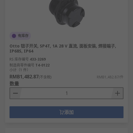
消费电子：电视机、音响的电源开关、音量档
位调节，路由器的WiFi/蓝牙功能切换。
家用电器：微波炉的火力档位选择，电风扇的
风速调节，加湿器的雾量控制。
汽车电子：车载音响的模式切换，电动车窗的
有库存
升降档位，仪表盘背光亮度调节。
Otto 钮子开关, SP4T, 1A 28 V 直流, 面板安装, 焊接端子,
IP68S, IP64
工业控制：机床设备的工作模式选择，配电箱
的电路分路控制，传感器的检测范围切换。
RS 库存编号
433-3269
制造商零件编号
T4-0122
医疗设备：理疗仪的功率档位调节，监护仪的
小计（1 件）
信号模式切换，便携设备的电源管理。
RMB1,482.87
(不含税)
RMB1,482.87/件
数量
安防监控：摄像头的日夜模式切换，报警器的
灵敏度调节，门禁系统的权限设置。
智能家居：智能灯具的色温/亮度档位，窗帘电
机的运行模式选择，环境监测设备的参数设
添加
置。
更多内容可以访问
拨动开关指南
。