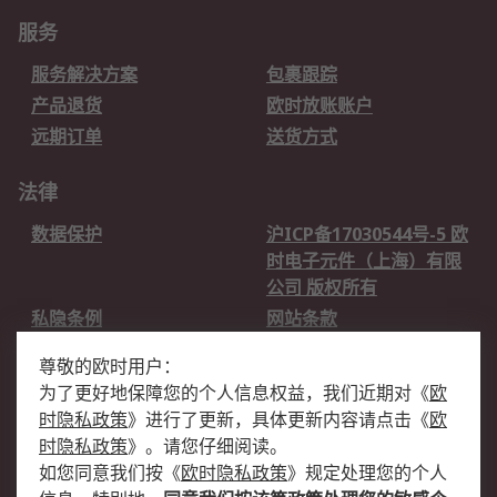
服务
服务解决方案
包裹跟踪
产品退货
欧时放账账户
远期订单
送货方式
法律
数据保护
沪ICP备17030544号-5 欧
时电子元件（上海）有限
公司 版权所有
私隐条例
网站条款
邮件安全
销售条款和条件
尊敬的欧时用户：
为了更好地保障您的个人信息权益，我们近期对
《
欧
关于欧时
时隐私政策
》
进行了更新，具体更新内容请点击
《
欧
欧时销售条款
账户和付款
时隐私政策
》
。请您仔细阅读。
如您同意我们按
《
欧时隐私政策
》
规定处理您的个人
企业集团
全球办事处