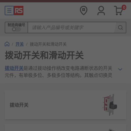
0
制造商编号
/
开关
/
拨动开关和滑动开关
拨动开关和滑动开关
拨动开关
是通过拨动操作柄改变电路通断状态的开关
元件，有单极多位、多极多位等结构。其触点切换灵
敏，外壳多采用绝缘材料，具备防尘、防误触特性。
广泛应用于家电、电子设备、仪器仪表等领域，可实
现电源切换、功能模式选择等操作，是电路控制中便
捷的手动开关器件。
拨动开关
拨动开关的工作原理