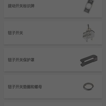
机械传动导通：通过拨动操作柄带动内部滑块
拨动开关标识牌
或杠杆，使动触点与静触点接触或分离，实现
电路的接通与断开。
触点压力接触：动触点在弹簧力作用下与静触
点紧密贴合，降低接触电阻，保障电流稳定导
通（接触电阻通常＜50mΩ）。
钮子开关
档位定位机制：操作柄拨动时，定位槽与卡榫
配合产生卡位感，确保档位准确固定，避免误
触导致电路波动。
绝缘隔离设计：触点间采用耐高温绝缘材料
钮子开关保护罩
（如尼龙、PC）分隔，防止短路，同时支撑触
点结构稳定。
防氧化处理：触点表面镀银、金或镍，减少氧
化腐蚀，延长使用寿命（镀银触点可承受10万
钮子开关垫圈和螺母
次以上切换）。
带锁止结构：部分开关内置锁止机构，拨动后
自动锁定档位，防止振动或误操作导致档位偏