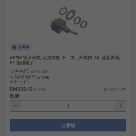
拨动开关厂家和拨动开关品牌
拨动开关可用于任何自动化或电气应用， RS 欧时为
您提供了不同拨动开关厂家的拨动开关厂家品牌，包
括
APEM
，
TE Connectivity
和我们自己的
RS PRO
品
牌库存了拨动开关。您也可以选择齐全的拨动开关配
有库存
件。
APEM 钮子开关, 双刀单掷, 开 - 关 - 开操作, 6A, 面板安装,
PC 接线端子
RS
欧时为您提供高品质的拨动开关,您可以根据下面
RS 库存编号
287-3629
的拨动开关产品进行筛选，可以看到拨动开关的价
制造商零件编号
5246AB
格、拨动开关型号、拨动开关品牌、拨动开关厂家
小计（1 件）
RMB58.42
等，线上下单满额免运费，24小时内发货.
(不含税)
RMB58.42/件
数量
添加