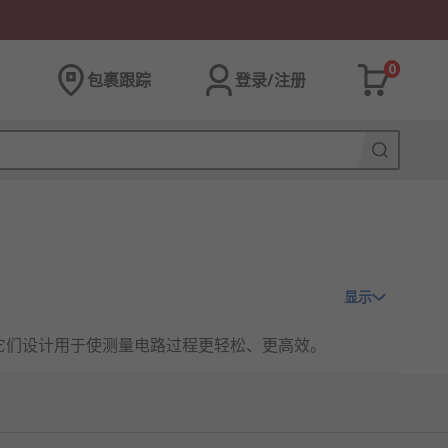
0
包裹跟踪
登录/注册
显示
R)。它们设计用于使测量电路过程更轻松、更高效。
。LCR测试仪配件可在读数的同时固定引线。