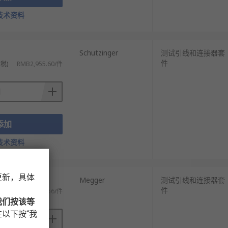
技术资料
Schutzinger
测试引线和连接器套
件
税)
RMB2,955.60/件
添加
技术资料
更新，具体
Megger
测试引线和连接器套
件
税)
RMB3,814.56/件
我们按该等
以下按“我