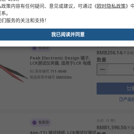
制造商零件编号
1006-442
私政策内容有任何疑问、意见或建议，可通过
《
欧时隐私政策
》
联系。
我们服务的关注和支持！
产品
我已阅读并同意
小计（1 件）
有库存
RMB256.14
(不含税
Peak Electronic Design 镊子,
数量
LCR测试仪夹镊, 适用于LCR 电缆
RS 库存编号
711-0040
制造商零件编号
SMD03m
产品
小计（1 件）
有库存
RMB1,590.50
(不含
Aim-TTi 测试线组, LCR测试仪测试