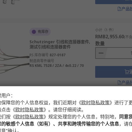
产品
小计（1 件）
有库存
RMB2,955.60
(不含
Schutzinger 引线和连接器套件,
数量
测试引线和连接器套件
RS 库存编号
827-0187
制造商零件编号
RS KML 7528 / 2ZA / 4x0.22 / 70
产品
时用户：
地保障您的个人信息权益，我们近期对
《
欧时隐私政策
》
进行了
小计（1 件）
有库存
请点击
《
欧时隐私政策
》
。请您仔细阅读。
RMB3,814.56
(不含
Megger 探头引线, 测试引线和连接
我们按
《
欧时隐私政策
》
规定处理您的个人信息，特别地，
同意
数量
器套件
您的敏感个人信息（如有）、共享和跨境传输您的个人信息
，请在
RS 库存编号
265-5874
意”确认。