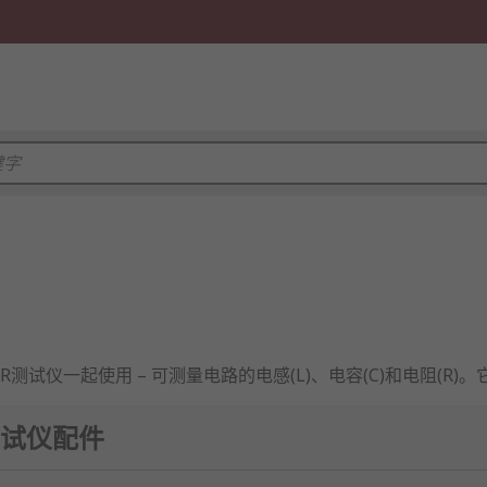
测试仪一起使用 – 可测量电路的电感(L)、电容(C)和电阻(
R测试仪配件
更加容易。借助配件，在难以触及或布满小元件的地方可畅通无阻