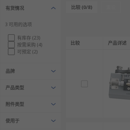
比较 (0/8)
重设
有货情况
LCR测试仪配件的类型
3 可用的选项
LCR测试仪配件涵盖从小型替换部件到全模块的各种组
有库存 (23)
弯曲尖端 – 更容易够到难以触及的组件。
比较
产品详述
按需采购 (4)
空白模块 – 可自定义仪器结构。
可预定 (2)
鳄鱼夹引线 – 用于在读数时保护引线。
探头套件 – 可替代已用探头。
品牌
镊子 – 用于在小元件上测量LCR。
产品类型
RS为您提供了不同品牌的LCR测试仪配件，如Keysight 
欢迎查看和订购RS的LCR测试仪配件及相关产品，订购
附件类型
使用于