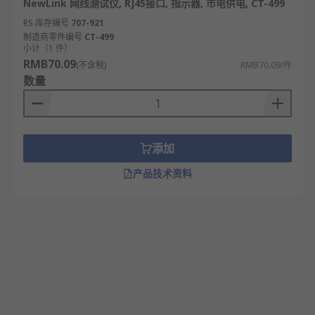
NewLink 网线测试仪, RJ45接口, 指示器, 市电供电, CT-499
RS 库存编号
707-921
制造商零件编号
CT-499
小计（1 件）
RMB70.09
(不含税)
RMB70.09/件
数量
添加
产品技术资料