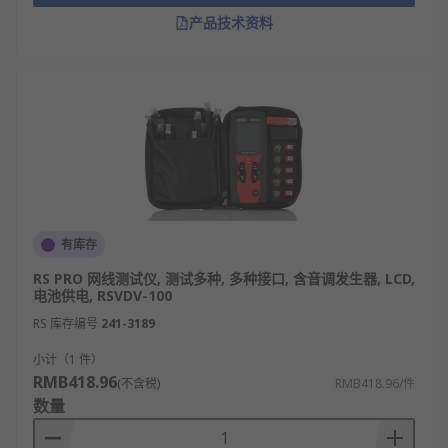
HTTP、FTP等常见协议内容，排查协议层面的通信
产品技术资料
异常，适用于复杂网络环境的深度诊断。
网络测试仪类型
手持网线测试仪（基础型）：用于网线通断、
线序检测，适合现场基础布线排查。
网络性能测试仪（带宽/时延测试型）：可测试
带宽、时延、丢包率，精准评估网络传输性
能。
有库存
网络协议分析仪（数据包解析型）：能够抓取
RS PRO 网线测试仪, 测试多种, 多种接口, 含音调发生器, LCD,
并解析数据包，用于网络故障定位与协议调
电池供电, RSVDV-100
试。
RS 库存编号
241-3189
无线网络测试仪（WiFi信号检测型）：检测
小计（1 件）
WiFi信号强度、信道质量，助力无线覆盖优
RMB418.96
(不含税)
RMB418.96/件
化。
数量
综合型网络测试仪（多功能集成型）：集成多
种测试功能，满足复杂网络场景下的全面检测