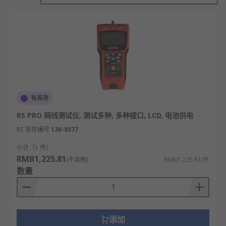
换机、
路由器
）端口连通性、IP地址可达性等，通过
Ping、Traceroute、链路扫描等方式快速验证网络链
路是否通畅。
测试网络性能指标
测量网络带宽、吞吐量、时延、丢包率、抖动等关键
性能参数，评估局域网、广域网及无线网络的传输质
有库存
量，为网络优化提供数据支撑。
RS PRO 网线测试仪, 测试多种, 多种接口, LCD, 电池供电
排查网络故障点
RS 库存编号
136-8577
定位网线短路/断路位置、识别网络IP冲突、检测端口
小计（1 件）
RMB1,225.81
速率不匹配、排查协议异常等问题，帮助运维人员快
(不含税)
RMB1,225.81/件
数量
速找到故障根源并解决。
分析网络协议数据
部分高端机型支持抓取网络数据包，解析TCP/IP、
添加