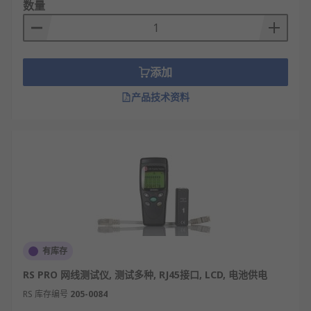
数量
安防监控行业：监控摄像头网络连通性测试、
NVR/交换机端口匹配检测。
数据中心行业：服务器网络链路检测、集群网
络性能评估、跨机房网络测试。
添加
工程施工行业：综合布线工程验收、网线通断
产品技术资料
检测、网络点位调试。
网络测试仪品牌
RS
为您提供了不同的网络测试仪品牌厂家，如
RS
PRO
、
TREND Networks
、
Fluk
e等多款不同网络测
试仪规格、网络测试仪型号的产品供您挑选，您可以
根据实际要求进行网络测试仪批发从而满足不同的应
用场景需求。
有库存
更多网络测试仪相关的问题，请查看
网络测试仪指
RS PRO 网线测试仪, 测试多种, RJ45接口, LCD, 电池供电
南
。
RS 库存编号
205-0084