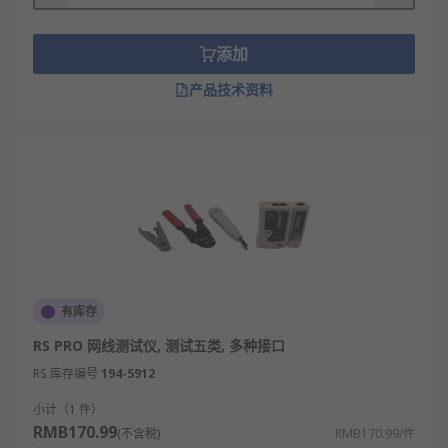
需求。
添加
网络测试仪规格
产品技术资料
测试带宽范围：支持百兆/千兆/万兆网络测试
端口类型：兼容RJ45、RJ11、光纤（SC/LC）、
USB等接口
续航能力：单次充电连续工作时长
显示参数：屏幕尺寸、分辨率及触控/按键操作
方式
网络测试仪应用领域
有库存
RS PRO 网线测试仪, 测试五类, 多种接口
IT运维行业：企业办公网络故障排查、机房设
RS 库存编号
194-5912
备端口检测、局域网性能优化。
小计（1 件）
通信运营商行业：基站网络调试、光纤链路检
RMB170.99
(不含税)
RMB170.99/件
测、宽带入户安装验收。