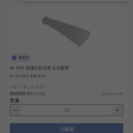
设计用于速度应用。激光脉冲可用于确定物体
上的速度，用于旋转物体的研究、开发和测试
应用。
RS 欧时
为您提供了不同品牌的转速计配件，如
RS
PRO
、
Chauvin Arnoux
、
Compact
等多款不同规
格、型号的产品供您挑选，从而满足不同的应用场景
需求。
有库存
欢迎查看和订购RS的转速计配件及相关产品，订购现
RS PRO 转速计反光带 反光胶带
货24小时内发货，线上下单满额免运费。
RS 库存编号
845-9731
小计（1 包，共 10 件）
RMB89.61
(不含税)
RMB8.961/件
数量
添加