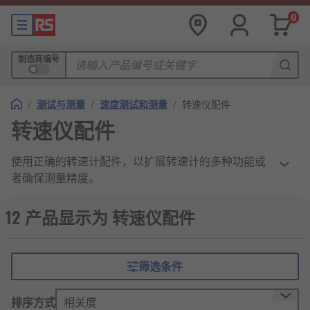
0
制造商编号
/
测试与测量
/
速度测试和测量
/
转速仪配件
转速仪配件
使用正确的转速计配件，以扩展转速计的多种功能或
者确保测量精度。
备用尖端：与手持式转速计一起使用，用于接
12 产品显示为 转速仪配件
触式测量。所以，磨损后，需要更换橡胶尖
端，以确保精确测量。
测速轮：执行测量的转速计部件。旋转后，它
筛选条件
可以测量距离，例如，根据其转过的圆周数。
排序方式
速度传感器：可与数字转速计一起使用，主要
相关度