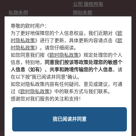
公司 版权所有
私隐条例
网站条款
邮件安全
销售条款和条件
尊敬的欧时用户：
为了更好地保障您的个人信息权益，我们近期对
《
欧
关于欧时
时隐私政策
》
进行了更新，具体更新内容请点击
《
欧
欧时销售条款
账户和付款
时隐私政策
》
。请您仔细阅读。
如您同意我们按
《
欧时隐私政策
》
规定处理您的个人
企业集团
全球办事处
信息，特别地，
同意我们按该等政策处理您的敏感个
关于我们
新闻中心
人信息（如有）、共享和跨境传输您的个人信息
，请
加入我们
在以下按“我已阅读并同意”确认。
如您对隐私政策内容有任何疑问、意见或建议，可通
过
《
欧时隐私政策
》
中的联系方式与我们联系。
感谢您对我们服务的关注和支持！
我已阅读并同意
沪公网安备 31011502009054号