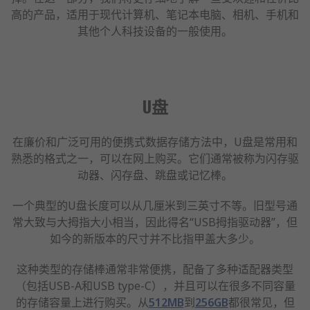
高的产品，适用于现代计算机、笔记本电脑、相机、手机和
其他个人科技设备的一般使用。
U盘
在廉价和广泛可用的便携式数据存储方法中，U盘是常用和
熟悉的格式之一，可以在网上购买。它们通常被称为闪存驱
动器、闪存盘、跳盘或记忆棒。
一个典型的U盘长度可以从几厘米到三英寸不等。旧型号通
常大致与大拇指大小相当，因此得名“USB拇指驱动器”，但
如今的新版本的尺寸并不比指甲盖大多少。
这种类型的存储棒通常非常便携，配备了多种适配器类型
（包括USB-A和USB type-C），并且可以在很多不同容量
的存储容量上进行购买。从
512MB
到
256GB
都很常见，但