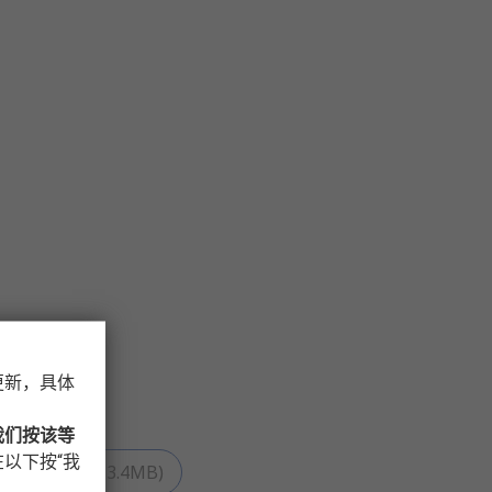
更新，具体
我们按该等
以下按“我
解决方案
(
PDF
3.4MB
)