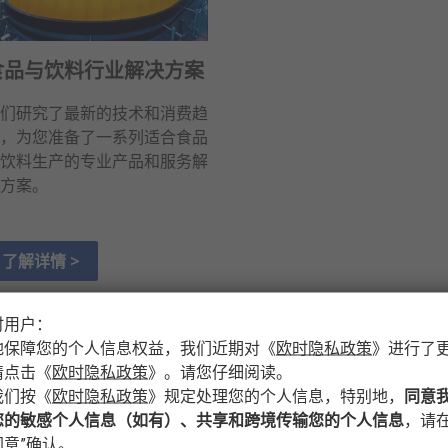
食品与饮料行业解决方案
们研究了最新的技术和消费趋
，为您准备了一系列适合食品
饮料生产的专业产品和服务解
方案。
了解详情 >
时用户：
下载我们的行业手册和指南
地保障您的个人信息权益，我们近期对
《
欧时隐私政策
》
进行了
请点击
《
欧时隐私政策
》
。请您仔细阅读。
我们按
《
欧时隐私政策
》
规定处理您的个人信息，特别地，
同意
您的敏感个人信息（如有）、共享和跨境传输您的个人信息
，请在
)
工业制造行业解决方案
(
PDF
3.1MB
)
电子采购
意”确认。