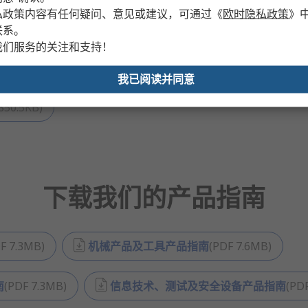
私政策内容有任何疑问、意见或建议，可通过
《
欧时隐私政策
》
)
半导体设备解决方案
(
PDF
1.1MB
)
轨道交通解
联系。
我们服务的关注和支持！
汽车行业解决方案
(
PDF
1.8MB
)
机械设备维护和
我已阅读并同意
850.5KB
)
下载我们的产品指南
F
7.3MB
)
机械产品及工具产品指南
(
PDF
7.6MB
)
南
(
PDF
7.3MB
)
信息技术、测试及安全设备产品指南
(
PD