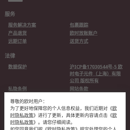
服务
服务解决方案
包裹跟踪
产品退货
欧时放账账户
远期订单
送货方式
法律
数据保护
沪ICP备17030544号-5 欧
时电子元件（上海）有限
公司 版权所有
私隐条例
网站条款
邮件安全
销售条款和条件
尊敬的欧时用户：
为了更好地保障您的个人信息权益，我们近期对
《
欧
关于欧时
时隐私政策
》
进行了更新，具体更新内容请点击
《
欧
欧时销售条款
账户和付款
时隐私政策
》
。请您仔细阅读。
如您同意我们按
《
欧时隐私政策
》
规定处理您的个人