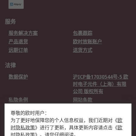
服务
服务解决方案
包裹跟踪
产品退货
欧时放账账户
远期订单
送货方式
法律
数据保护
沪ICP备17030544号-5 欧
时电子元件（上海）有限
公司 版权所有
私隐条例
网站条款
邮件安全
销售条款和条件
尊敬的欧时用户：
为了更好地保障您的个人信息权益，我们近期对
《
欧
关于欧时
时隐私政策
》
进行了更新，具体更新内容请点击
《
欧
欧时销售条款
账户和付款
时隐私政策
》
。请您仔细阅读。