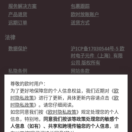
服务解决方案
包裹跟踪
产品退货
欧时放账账户
远期订单
送货方式
法律
数据保护
沪ICP备17030544号-5 欧
时电子元件（上海）有限
公司 版权所有
私隐条例
网站条款
邮件安全
销售条款和条件
尊敬的欧时用户：
为了更好地保障您的个人信息权益，我们近期对
《
欧
关于欧时
时隐私政策
》
进行了更新，具体更新内容请点击
《
欧
欧时销售条款
账户和付款
时隐私政策
》
。请您仔细阅读。
如您同意我们按
《
欧时隐私政策
》
规定处理您的个人
企业集团
全球办事处
信息，特别地，
同意我们按该等政策处理您的敏感个
关于我们
新闻中心
人信息（如有）、共享和跨境传输您的个人信息
，请
加入我们