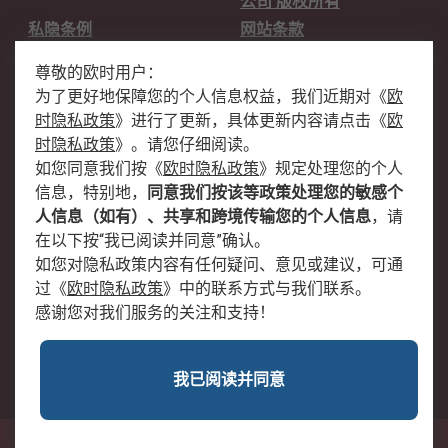
公司 版权所有
私隐条例
网站条款
邮件安全
销售条款和条件
尊敬的欧时用户：
为了更好地保障您的个人信息权益，我们近期对
《
欧
关于欧时
时隐私政策
》
进行了更新，具体更新内容请点击
《
欧
欧时销售条款
账户和付款
时隐私政策
》
。请您仔细阅读。
如您同意我们按
《
欧时隐私政策
》
规定处理您的个人
企业集团
全球办事处
信息，特别地，
同意我们按该等政策处理您的敏感个
关于我们
新闻中心
人信息（如有）、共享和跨境传输您的个人信息
，请
加入我们
在以下按“我已阅读并同意”确认。
如您对隐私政策内容有任何疑问、意见或建议，可通
过
《
欧时隐私政策
》
中的联系方式与我们联系。
感谢您对我们服务的关注和支持！
我已阅读并同意
沪公网安备 31011502009054号
中国上海市浦东新区东育路227弄3号前滩世贸中心二期C栋5层501单元; 邮编：