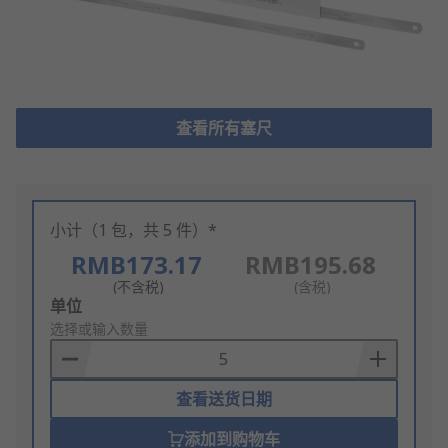
查看所有塞尺
小计（1 包，共 5 件）*
RMB173.17
RMB195.68
(不含税)
(含税)
Add
单位
to
选择或输入数量
Basket
查看送货日期
添加到购物车