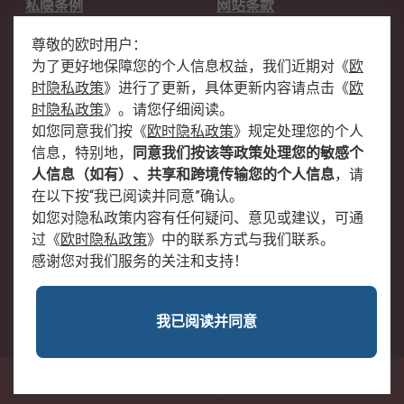
私隐条例
网站条款
邮件安全
销售条款和条件
尊敬的欧时用户：
为了更好地保障您的个人信息权益，我们近期对
《
欧
关于欧时
时隐私政策
》
进行了更新，具体更新内容请点击
《
欧
欧时销售条款
账户和付款
时隐私政策
》
。请您仔细阅读。
如您同意我们按
《
欧时隐私政策
》
规定处理您的个人
企业集团
全球办事处
信息，特别地，
同意我们按该等政策处理您的敏感个
关于我们
新闻中心
人信息（如有）、共享和跨境传输您的个人信息
，请
加入我们
在以下按“我已阅读并同意”确认。
如您对隐私政策内容有任何疑问、意见或建议，可通
过
《
欧时隐私政策
》
中的联系方式与我们联系。
感谢您对我们服务的关注和支持！
我已阅读并同意
沪公网安备 31011502009054号
中国上海市浦东新区东育路227弄3号前滩世贸中心二期C栋5层501单元; 邮编：
200126
© RS Components Ltd