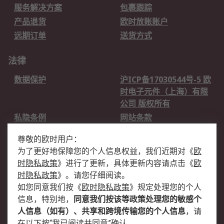
服务解决方案
包裹跟踪
产品退货
欧时放账账户
远期订单
送货方式
法律
数据保护
沪ICP备17030544号-5 欧
时电子元件（上海）有限
公司 版权所有
私隐条例
网站条款
邮件安全
销售条款和条件
尊敬的欧时用户：
为了更好地保障您的个人信息权益，我们近期对
《
欧
关于欧时
时隐私政策
》
进行了更新，具体更新内容请点击
《
欧
欧时销售条款
账户和付款
时隐私政策
》
。请您仔细阅读。
如您同意我们按
《
欧时隐私政策
》
规定处理您的个人
企业集团
全球办事处
信息，特别地，
同意我们按该等政策处理您的敏感个
关于我们
新闻中心
人信息（如有）、共享和跨境传输您的个人信息
，请
加入我们
在以下按“我已阅读并同意”确认。