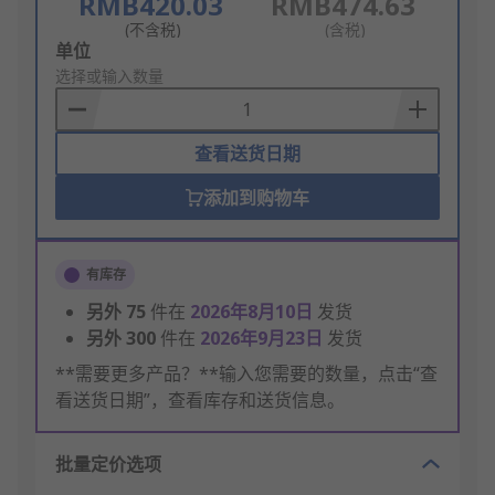
RMB420.03
RMB474.63
(不含税)
(含税)
Add
单位
to
选择或输入数量
Basket
查看送货日期
添加到购物车
有库存
另外
75
件在
2026年8月10日
发货
另外
300
件在
2026年9月23日
发货
**需要更多产品？**输入您需要的数量，点击“查
看送货日期”，查看库存和送货信息。
批量定价选项