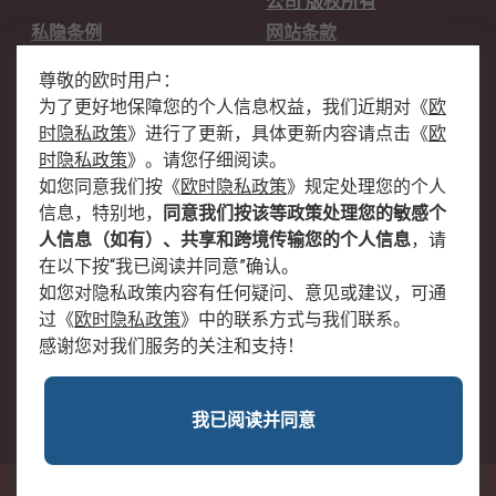
公司 版权所有
私隐条例
网站条款
邮件安全
销售条款和条件
尊敬的欧时用户：
为了更好地保障您的个人信息权益，我们近期对
《
欧
关于欧时
时隐私政策
》
进行了更新，具体更新内容请点击
《
欧
欧时销售条款
账户和付款
时隐私政策
》
。请您仔细阅读。
如您同意我们按
《
欧时隐私政策
》
规定处理您的个人
企业集团
全球办事处
信息，特别地，
同意我们按该等政策处理您的敏感个
关于我们
新闻中心
人信息（如有）、共享和跨境传输您的个人信息
，请
加入我们
在以下按“我已阅读并同意”确认。
如您对隐私政策内容有任何疑问、意见或建议，可通
过
《
欧时隐私政策
》
中的联系方式与我们联系。
感谢您对我们服务的关注和支持！
我已阅读并同意
沪公网安备 31011502009054号
中国上海市浦东新区东育路227弄3号前滩世贸中心二期C栋5层501单元; 邮编：