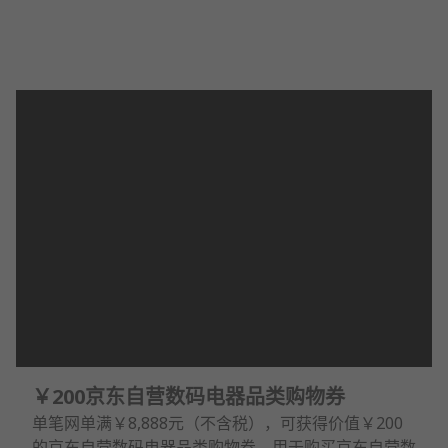
￥200京东自营数码电器品类购物券
单笔网单满￥8,888元（不含税），可获得价值￥200
的京东自营数码电器品类购物券，用于购买京东自营数