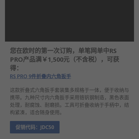
您在欧时的第一次订购，单笔网单中RS
PRO产品满￥1,500元（不含税），可获
得：
RS PRO 9件折叠内六角扳手
这款折叠式六角扳手套装集多规格于一体，便于收纳与
携带。九种尺寸内六角扳手采用铬钒钢制造，黑色表面
处理，耐腐蚀、耐磨损。工具可折叠收纳于手柄中，结
构紧凑，适合随身使用。
促销代码：JDC50