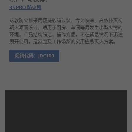
RS PRO 防火毯
这款防火毯采用便携软箱包装，专为快速、高效扑灭初
期火源而设计。适用于厨房、车间等易发生小型火情的
环境。产品结构简洁，操作方便，可在紧急情况下迅速
展开使用，是家庭及工作场所的实用应急灭火方案。
促销代码：JDC100