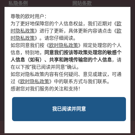
私隐条例
网站条款
邮件安全
销售条款和条件
尊敬的欧时用户：
为了更好地保障您的个人信息权益，我们近期对
《
欧
关于欧时
时隐私政策
》
进行了更新，具体更新内容请点击
《
欧
欧时销售条款
账户和付款
时隐私政策
》
。请您仔细阅读。
如您同意我们按
《
欧时隐私政策
》
规定处理您的个人
企业集团
全球办事处
信息，特别地，
同意我们按该等政策处理您的敏感个
关于我们
新闻中心
人信息（如有）、共享和跨境传输您的个人信息
，请
加入我们
在以下按“我已阅读并同意”确认。
如您对隐私政策内容有任何疑问、意见或建议，可通
过
《
欧时隐私政策
》
中的联系方式与我们联系。
感谢您对我们服务的关注和支持！
我已阅读并同意
沪公网安备 31011502009054号
中国上海市浦东新区东育路227弄3号前滩世贸中心二期C栋5层501单元; 邮编：
200126
© RS Components Ltd