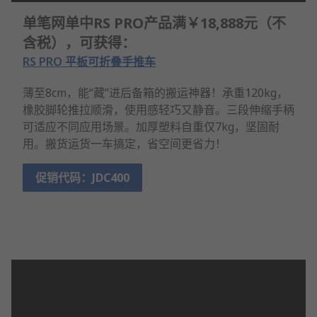
单笔网单中RS PRO产品满￥18,888元（不
含税），可获得：
RS PRO 平板可折叠手推车
薄至8cm，能“藏”进后备箱的搬运神器！承重120kg，
橡胶脚轮推拉顺滑，使用感轻巧又静音。三段伸缩手柄
可适应不同应用场景。加厚塑料自重仅7kg，坚固耐
用。搬货运货一车搞定，省空间更省力！
促销代码：JDC400