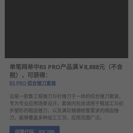
单笔网单中RS PRO产品满￥8,888元（不含
税），可获得：
RS PRO 综合锉刀套装
这是一款集工程锉刀与针锉刀于一体的综合锉刀套装，
专为专业应用场景设计。套装内包含适用于粗加工与初
步塑形的粗齿锉刀，以及满足精细修整需求的细齿锉
刀，能够覆盖多种加工工况，应用范围广泛。
促销代码：JDC200