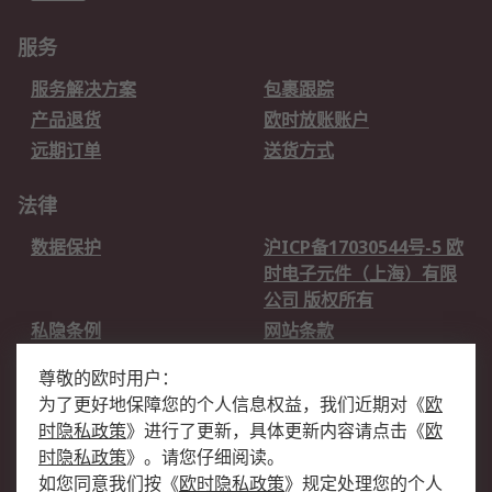
服务
服务解决方案
包裹跟踪
产品退货
欧时放账账户
远期订单
送货方式
法律
数据保护
沪ICP备17030544号-5 欧
时电子元件（上海）有限
公司 版权所有
私隐条例
网站条款
邮件安全
销售条款和条件
尊敬的欧时用户：
为了更好地保障您的个人信息权益，我们近期对
《
欧
关于欧时
时隐私政策
》
进行了更新，具体更新内容请点击
《
欧
欧时销售条款
账户和付款
时隐私政策
》
。请您仔细阅读。
如您同意我们按
《
欧时隐私政策
》
规定处理您的个人
企业集团
全球办事处