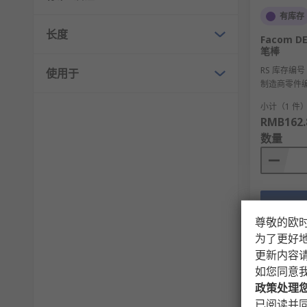
有库存
长度
Facom D
笔棒
RS 库存编号
使用于
制造商零件
小计（1 件
RMB162.
数量
尊敬的欧
为了更好
更新内容
如您同意
政策处理
已阅读并同