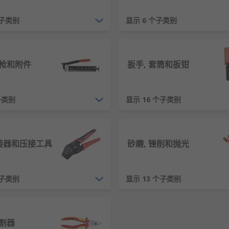
刀
、
锤子
和
凿子
、螺丝刀和钳子。RS 欧时 提供的其他产品还
个子类别
显示 6 个子类别
质量的手工工具是值得的。为适合的工作投资质量卓越的工具，
枪和附件
扳手, 套筒和扳钳
分发生反应的产物，而这种反应会导致工具生锈。 防止这种情
涂层。
子类别
显示 16 个子类别
连接器和压接工具
砂磨, 锉削和抛光
存储您的新、旧工具是至关重要的。为什么？确保找到合适的工具
存储解决方案还能减少生锈和损坏的可能性。RS 欧时 提供来自 S
个子类别
显示 13 个子类别
提供的工具？
伦比的专业知识。我们为全球工程师提供支持， 向 160 多个国
割器