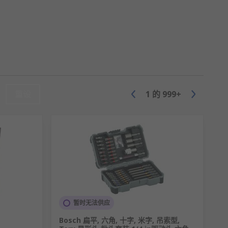
重设
1
的
999+
暂时无法供应
Bosch 扁平, 六角, 十字, 米字, 吊索型,