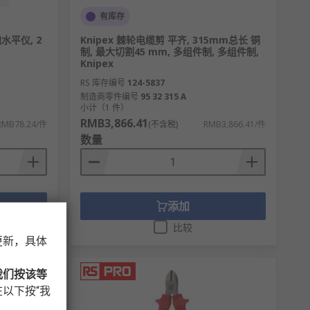
有库存
泡水平仪, 2
Knipex 棘轮电缆剪 平齐, 315mm总长 铜
制, 最大切割45 mm, 多组件制, 多组件制,
Knipex
RS 库存编号
124-5837
制造商零件编号
95 32 315 A
小计（1 件）
RMB3,866.41
RMB78.24/件
(不含税)
RMB3,866.41/件
数量
添加
比较
更新，具体
我们按该等
以下按“我