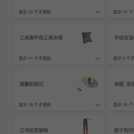
我们的手动工具包括但不限于
扳手和套筒
、工具套件和
剪
显示 13 个子类别
显示 11 
具。如果您计划按照最高标准完成项目，那么确保拥有高
您知道工具为何会生锈吗？
工具套件和工具存储
手动注油
工具可能会在任何时间段内生锈。氧化铁是铁、氧气和水
具周围的湿度， 不让它们变湿，如有可能，涂上保护性
显示 11 个子类别
显示 3 个
为何应当妥善地存储工具？
测量和标记
电缆, 
无论您是 DIY 爱好者、工程师还是学徒，妥善保管和
纳，并鼓励您随着时间推移来建立套件和工具套件。集成合适的
品牌和我们的自有品牌 RS PRO 的最佳存储解决方案。
显示 18 个子类别
显示 15 
为何应当选择购买 RS 欧时 
我们成立于 1936 年，在为客户提供工具方面拥有无与
订书机和铆枪
钳子和切