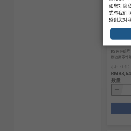
如您对隐
式与我们
感谢您对
按制造
BETA ,
装
RS 库存编号
制造商零件
小计（1 件
RMB3,64
数量