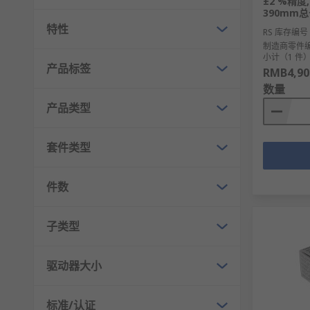
±2 %精度,
390mm总长
特性
RS 库存编号
制造商零件
小计（1 件
产品标签
RMB4,90
数量
产品类型
套件类型
件数
子类型
驱动器大小
标准/认证