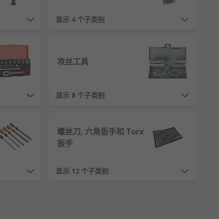
包括木材加工、 灰泥涂抹、 电工和管道工程工
显示 4 个子类别
达到最佳的加工效果，这是有益的。
攻丝工具
况发生的一个简单、优秀的解决方案就是控制工
显示 8 个子类别
螺丝刀, 六角扳手和 Torx
存储方案， 因为这将激励您对工具进行妥善收
扳手
tanley、 Wera、
Dewalt
等全球领先
显示 12 个子类别
家/地区的客户配送工具， 他们知道可以信赖我们