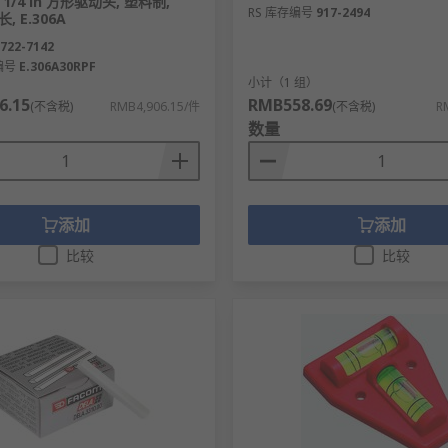
 1/4 in 方形驱动头, 塑料制,
RS 库存编号
917-2494
, E.306A
722-7142
编号
E.306A30RPF
）
小计（1 组）
6.15
RMB558.69
(不含税)
RMB4,906.15/件
(不含税)
R
数量
添加
添加
比较
比较