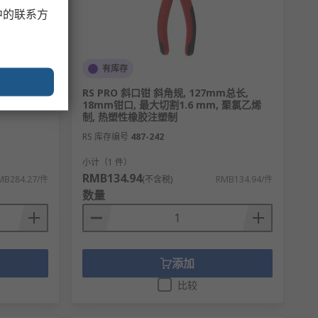
中的联系方
有库存
70 g,
RS PRO 斜口钳 斜角规, 127mm总长,
18mm钳口, 最大切割1.6 mm, 聚氯乙烯
制, 热塑性橡胶注塑制
RS 库存编号
487-242
小计（1 件）
RMB134.94
MB284.27/件
(不含税)
RMB134.94/件
数量
添加
比较