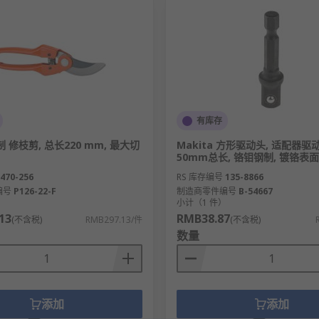
有库存
钢制 修枝剪, 总长220 mm, 最大切
Makita 方形驱动头, 适配器驱动头,
50mm总长, 铬钼钢制, 镀铬表面
470-256
RS 库存编号
135-8866
编号
P126-22-F
制造商零件编号
B-54667
）
小计（1 件）
13
RMB38.87
(不含税)
RMB297.13/件
(不含税)
数量
添加
添加