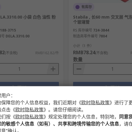
有库存
ELA.3310.00 小袋 白色 油性 粉
Stabila , 长60 mm 交叉层 气
个玻璃管
188-3715
RS 库存编号
724-3844
编号
DELA.3310.00
制造商零件编号
7804
）
小计（1 件）
82
RMB78.24
(不含税)
RMB162.82/件
(不含税)
数量
添加
添加
时用户：
比较
比较
地保障您的个人信息权益，我们近期对
《
欧时隐私政策
》
进行了
请点击
《
欧时隐私政策
》
。请您仔细阅读。
我们按
《
欧时隐私政策
》
规定处理您的个人信息，特别地，
同意
您的敏感个人信息（如有）、共享和跨境传输您的个人信息
，请在
意”确认。