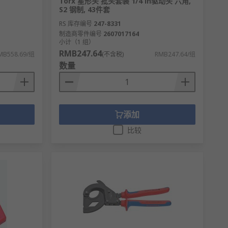
Torx 星形头 批头套装 1/4 in驱动头 六角,
S2 钢制, 43件套
RS 库存编号
247-8331
制造商零件编号
2607017164
小计（1 组）
RMB247.64
MB558.69/组
(不含税)
RMB247.64/组
数量
添加
比较