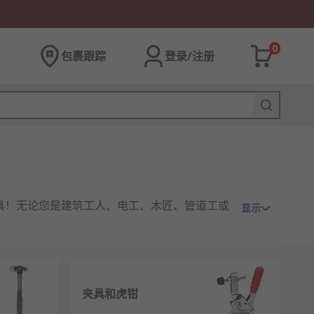
0
包裹跟踪
登录/注册
具！无论您是建筑工人、电工、木匠、管道工或
显示
kita、
Bosch
、
Stanley
、
Wera
、 Bahco 以
夹具和虎钳