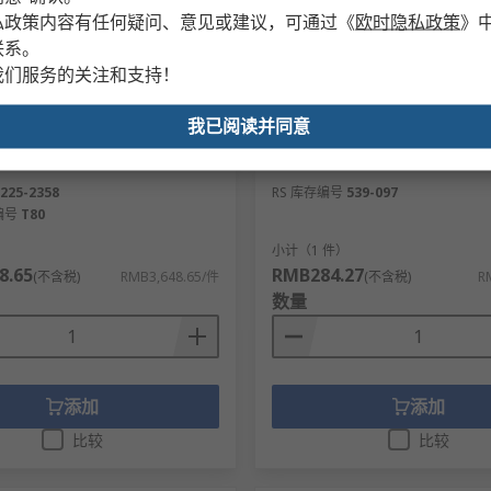
私政策内容有任何疑问、意见或建议，可通过
《
欧时隐私政策
》
联系。
我们服务的关注和支持！
商备货
有库存
我已阅读并同意
 29件套 通用 工具套装, 热成型托盘
RS PRO 木柄 木锤, 延展性铁头 10
Φ38 mm头 备用面
225-2358
RS 库存编号
539-097
编号
T80
）
小计（1 件）
8.65
RMB284.27
(不含税)
RMB3,648.65/件
(不含税)
R
数量
添加
添加
比较
比较